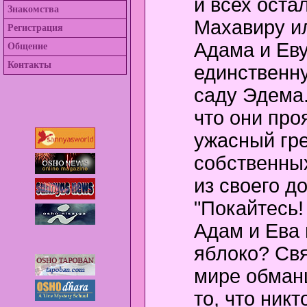
и всех оста
Знакомства
Махавиру ил
Регистрация
Адама и Еву
Общение
Контакты
единственну
саду Эдема
что они пр
ужасный гре
собственных
из своего д
"Покайтесь!
Адам и Ева
яблоко? Св
мире обман
то, что никт