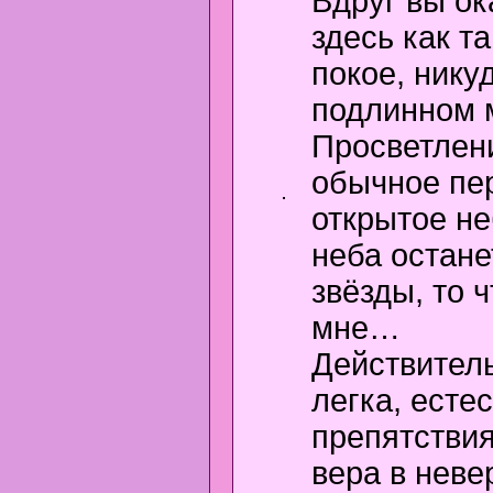
Вдруг вы ок
здесь как та
покое, нику
подлинном м
Просветлени
обычное пе
открытое неб
неба остане
звёзды, то ч
мне…
Действитель
легка, есте
препятствия
вера в неве