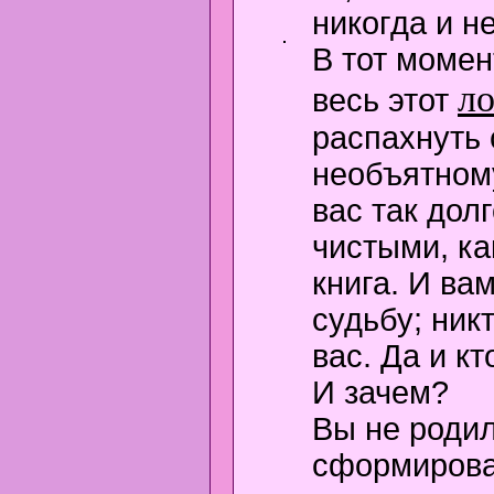
никогда и не
В тот момен
л
весь этот
распахнуть 
необъятном
вас так дол
чистыми, ка
книга. И ва
судьбу; ник
вас. Да и к
И зачем?
Вы не родил
сформирова