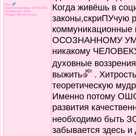
Когда живёшь в соц
Пол:
Зарегистрирован: 28.06.2011
Сообщения: 5244
Откуда: Магнитогорск
законы,скриПУчую р
коммуникационные в
ОСОЗНАННОМУ УМУ
никакому ЧЕЛОВЕКУ
духовные воззрени
выжить
. Хитрость
теоретическую мудр
Именно потому ОШО
развития качественн
необходимо быть 
забывается здесь и 