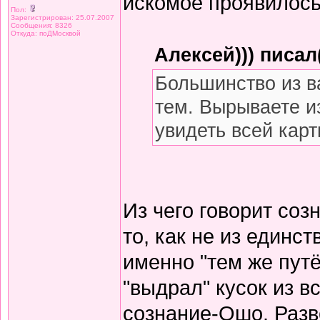
искомое проявилось
Пол:
Зарегистрирован: 25.07.2007
Сообщения: 8326
Откуда: поДМосквой
Алексей))) писал(
Большинство из ва
тем. Вырываете из
увидеть всей карт
Из чего говорит соз
то, как не из единс
именно "тем же путё
"выдрал" кусок из в
сознание-Ошо. Разв