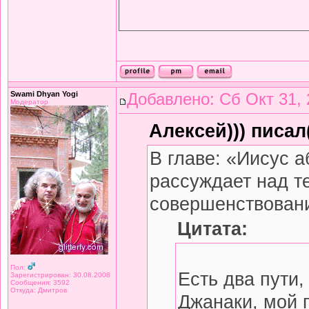
Swami Dhyan Yogi
Добавлено: Сб Окт 31, 
Модератор
Алексей))) писал(
В главе: «Иисус
рассуждает над те
совершенствован
Цитата:
Пол:
Есть два пути,
Зарегистрирован: 30.08.2008
Сообщения: 3592
Откуда: Дмитров
Джанаки, мой п