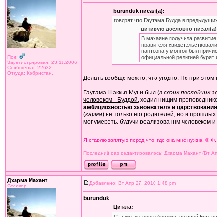
burunduk писал(а):
говорят что Гаутама Будда в предыдущи
цитирую дословно писал(а)
В махаяне получила развитие 
правителя свидетельствовали 
пантеона у монгол был причис
Пол:
официальной религией бурят и
Зарегистрирован: 23.11.2006
Сообщения: 22632
Откуда: Кобристан.
Делать вообще можно, что угодно. Но при этом 
Гаутама Шаккья Муни был (
в своих последних 
человеком - Буддой
, ходил нищим проповедник
амбициозностью завоевателя и царствования
(
карма
) не только его родителей, но и прошлы
мог умереть, будучи реализованнм человеком и 
_________________
Я ставлю запятую перед что, где она мне нужна. © Ф.
Последний раз редактировалось: Дхарма Махант (Вт Апр 
Дхарма Махант
Добавлено: Вт Апр 27, 2010 1:48 pm
Сталкер.
burunduk
Цитата:
Сталин, которого боялись по всей Евраз