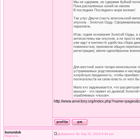
Мы не сдержим, не сдержим буйной пого
Пока распалённых коней не омоем
В последних Последнего моря волнах!
Так улус Джучи (часть монгольской имп
опухоль - Золотую Орду. Сформировалась
параллель.
Итак, годом основания Золотой Орды, а з
антисистемы как опухоли, а не просто ме
уже идут в контексте удобства сбора да
повинностью; произвели общую перепись 
регистрации); ввели однообразное военн
Для местной знати татаро-монгольское «
устраиваемых родственниками и наследн
холуйскую преданность, чтобы приобрест
посягательств на свою власть от кого бы
Мало кто задумывается, что расцветшая 
крыша» - это привет из далекой Золотой
ограбляемых «лохов».
http://www.anvictory.org/index.php?name=pages
burunduk
Добавлено: Вс Апр 25, 2010 8:44 am
Искатель