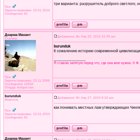
три варианта: разрушитель доброго светлого, 
Пол:
Зарегистрирован: 23.01.2010
Сообщения: 81
Дхарма Махант
Добавлено: Вс Апр 25, 2010 10:35 am
Сталкер.
burunduk
К сожалению историю современной цивилизации
_________________
Я ставлю запятую перед что, где она мне нужна. © Ф.
Пол:
Зарегистрирован: 23.11.2006
Сообщения: 22632
Откуда: Кобристан.
burunduk
Добавлено: Вт Апр 27, 2010 6:34 am
Искатель
как понимать местных лам утверждающих Чинги
Пол:
Зарегистрирован: 23.01.2010
Сообщения: 81
Дхарма Махант