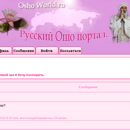
тевой зал
»
Хочу поспорить.
Сообщение
зии?
010 8:42 am), всего редактировалось 10 раз(а)