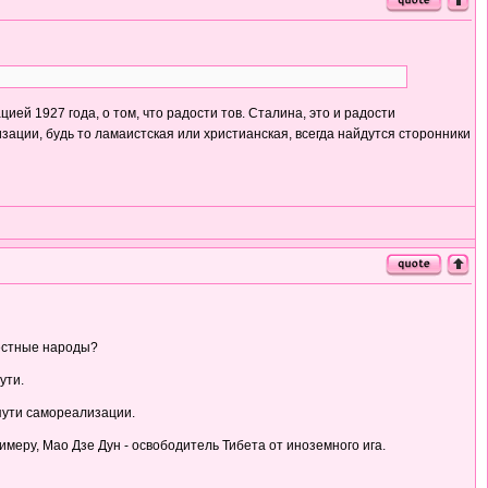
ей 1927 года, о том, что радости тов. Сталина, это и радости
изации, будь то ламаистская или христианская, всегда найдутся сторонники
рестные народы?
ути.
пути самореализации.
римеру, Мао Дзе Дун - освободитель Тибета от иноземного ига.