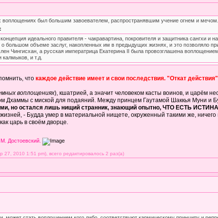
х воплощениях был большим завоевателем, распространявшим учение огнем и мечом. (
:
концепция идеального правителя - чакравартина, покровителя и защитника сангхи и н
о большом объеме заслуг, накопленных им в предыдущих жизнях, и это позволяло прич
лен Чингисхан, а русская императрица Екатерина II была провозглашена воплощением 
 калмыков, и т.д.
помнить, что
каждое действие имеет и свои последствия. "Откат действия"
земных воплощениях
), кшатрией, а значит человеком касты воинов, и царём н
ом Дхаммы с миской для подаяний. Между принцем Гаутамой Шаккья Муни и Б
ми, но остался лишь нищий странник, знающий опытно, ЧТО ЕСТЬ ИСТИНА
х жизней, - Будда умер в материальной нищете, окруженный такими же, ниче
как царь в своём дворце.
 М. Достоевский.
27, 2010 1:51 pm), всего редактировалось 2 раз(а)
ии, может стать воплощением кого либо. соответствуют кармическому принципу и репр