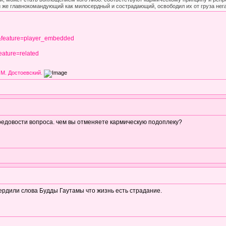
 же главнокомандующий как милосердный и сострадающий, освободил их от груза нег
feature=player_embedded
ature=related
 М. Достоевский.
редовости вопроса. чем вы отменяете кармическую подоплеку?
ердили слова Будды Гаутамы что жизнь есть страдание.