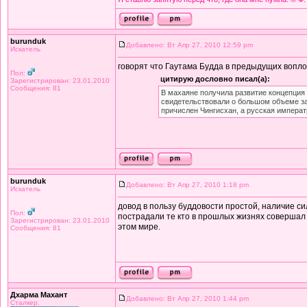
burunduk
Добавлено: Вт Апр 27, 2010 12:59 pm
Искатель
говорят что Гаутама Будда в предыдущих вопло
Пол:
цитирую дословно писал(а):
Зарегистрирован: 23.01.2010
Сообщения: 81
В махаяне получила развитие концепция 
свидетельствовали о большом объеме зас
причислен Чингисхан, а русская императ
burunduk
Добавлено: Вт Апр 27, 2010 1:18 pm
Искатель
довод в пользу буддовости простой, наличие си
Пол:
пострадали те кто в прошлых жизнях совершал
Зарегистрирован: 23.01.2010
этом мире.
Сообщения: 81
Дхарма Махант
Добавлено: Вт Апр 27, 2010 1:44 pm
Сталкер.