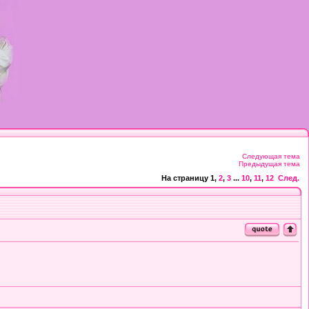
Следующая тема
Предыдущая тема
На страницу
1
,
2
,
3
...
10
,
11
,
12
След.