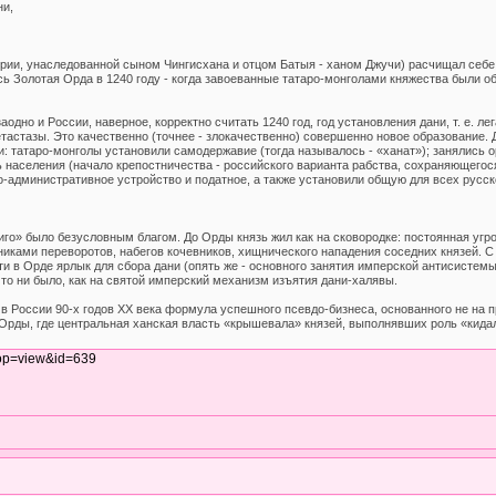
ни,
ерии, унаследованной сыном Чингисхана и отцом Батыя - ханом Джучи) расчищал себ
 Золотая Орда в 1240 году - когда завоеванные татаро-монголами княжества были об
аодно и России, наверное, корректно считать 1240 год, год установления дани, т. е.
тастазы. Это качественно (точнее - злокачественно) совершенно новое образование. Д
ни: татаро-монголы установили самодержавие (тогда называлось - «ханат»); занялись 
населения (начало крепостничества - российского варианта рабства, сохраняющегося
о-административное устройство и податное, а также установили общую для всех русс
иго» было безусловным благом. До Орды князь жил как на сковородке: постоянная угр
иками переворотов, набегов кочевников, хищнического нападения соседних князей. С
и в Орде ярлык для сбора дани (опять же - основного занятия имперской антисистем
 то ни было, как на святой имперский механизм изъятия дани-халявы.
в России 90-х годов XX века формула успешного псевдо-бизнеса, основанного не на п
 Орды, где центральная ханская власть «крышевала» князей, выполнявших роль «кидал
&op=view&id=639