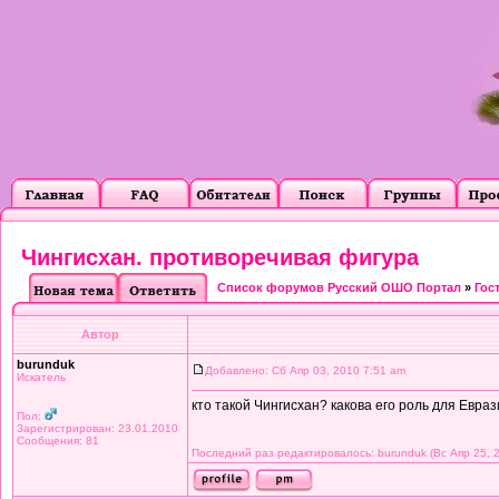
Чингисхан. противоречивая фигура
Список форумов Русский ОШО Портал
»
Гос
Автор
burunduk
Добавлено: Сб Апр 03, 2010 7:51 am
Искатель
кто такой Чингисхан? какова его роль для Евра
Пол:
Зарегистрирован: 23.01.2010
Сообщения: 81
Последний раз редактировалось: burunduk (Вс Апр 25, 2