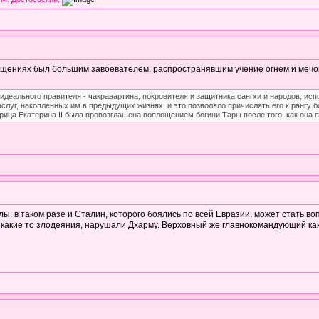
щениях был большим завоевателем, распространявшим учение огнем и мечом.
идеального правителя - чакравартина, покровителя и защитника сангхи и народов, исп
луг, накопленных им в предыдущих жизнях, и это позволяло причислять его к рангу б
рица Екатерина II была провозглашена воплощением богини Тары после того, как она п
лы. в таком разе и Сталин, которого боялись по всей Евразии, может стать 
 какие то злодеяния, нарушали Дхарму. Верховный же главнокомандующий как