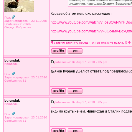
злодеяния, нарушали Дхарму. Верховный
Кураев об этом неплохо рассуждает
Пол:
Зарегистрирован: 23.11.2006
http://www.youtube.com/watch?v=ceBOwNMrHDg&
Сообщения: 22632
Откуда: Кобристан.
http://www.youtube.com/watch?v=3Cc4My-BqxQ&fe
_________________
Я ставлю запятую перед что, где она мне нужна. © Ф.
burunduk
Добавлено: Вт Апр 27, 2010 2:05 pm
Искатель
дьякон Кураев ушёл от ответа под предлогом б
Пол:
Зарегистрирован: 23.01.2010
Сообщения: 81
burunduk
Добавлено: Вт Апр 27, 2010 3:05 pm
Искатель
видимо крыть нечем. Чингисхан и Сталин подтв
Пол:
Зарегистрирован: 23.01.2010
Сообщения: 81