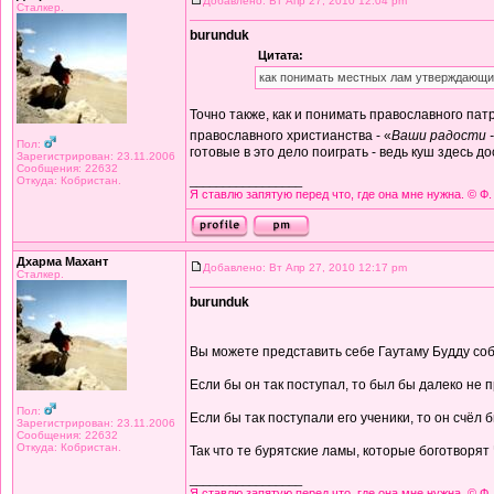
Добавлено: Вт Апр 27, 2010 12:04 pm
Сталкер.
burunduk
Цитата:
как понимать местных лам утверждающих
Точно также, как и понимать православного пат
православного христианства - «
Ваши радости -
Пол:
готовые в это дело поиграть - ведь куш здесь д
Зарегистрирован: 23.11.2006
Сообщения: 22632
Откуда: Кобристан.
_________________
Я ставлю запятую перед что, где она мне нужна. © Ф.
Дхарма Махант
Добавлено: Вт Апр 27, 2010 12:17 pm
Сталкер.
burunduk
Вы можете представить себе Гаутаму Будду со
Если бы он так поступал, то был бы далеко не
Пол:
Если бы так поступали его ученики, то он счёл
Зарегистрирован: 23.11.2006
Сообщения: 22632
Откуда: Кобристан.
Так что те бурятские ламы, которые боготворят 
_________________
Я ставлю запятую перед что, где она мне нужна. © Ф.