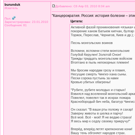
burunduk
Добавлено: Сб Апр 03, 2010 8:04 am
Искатель
"Канцерократия. Россия: история болезни – эт
Пол:
Цитата:
Зарегистрирован: 23.01.2010
Сообщения: 81
Активной фазой проникновения «языка» и
покорение ханом Батыем кипчан, булгар и
Торжок, Переслав, Чернигов, Киев и др.)
Песнь монгольских воинов
Вспомни, вспомни степи монгольские
Голубой Керулен! Золотой Онон!
Трижды тридцать монгольским войском
Втоптано в пыль непокорных племен!
Мы бросим народам грозу и пламя,
Несущие смерть Чингиз-хана сыны.
Пески сорока пустынь за нами
Кровью убитых обагрены!
"Рубите, рубите молодых и старых!
Взвился над вселенной монгольский арка
Повелел, повелел так в искрах пожара
Краснобородый бич неба, багатур Чингис
Он сказал: "В ваши рты положу я сахар!
Заверну животы в шелка и парчу!
Всё моё. Всё - моё! Я не ведаю страха!
Я весь мир к седлу своему прикручу!"
Вперёд, вперёд летят крепконогие кони!
Вашу тень обгоняет народов страх.