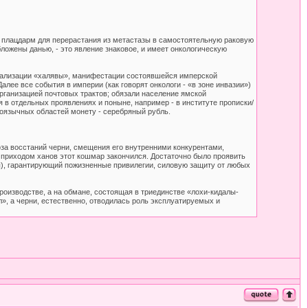
е плацдарм для перерастания из метастазы в самостоятельную раковую
ложены данью, - это явление знаковое, и имеет онкологическую
 легализации «халявы», манифестации состоявшейся имперской
алее все события в империи (как говорят онкологи - «в зоне инвазии»)
организацией почтовых трактов; обязали население ямской
 в отдельных проявлениях и поныне, например - в институте прописки/
коязычных областей монету - серебряный рубль.
оза восстаний черни, смещения его внутренними конкурентами,
 приходом ханов этот кошмар закончился. Достаточно было проявить
ы), гарантирующий пожизненные привилегии, силовую защиту от любых
роизводстве, а на обмане, состоящая в триединстве «лохи-кидалы-
», а черни, естественно, отводилась роль эксплуатируемых и