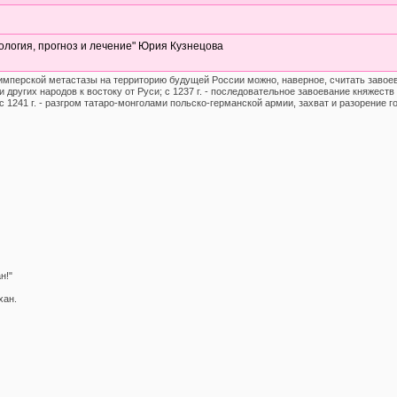
иология, прогноз и лечение" Юрия Кузнецова
мперской метастазы на территорию будущей России можно, наверное, считать завоеван
 других народов к востоку от Руси; с 1237 г. - последовательное завоевание княжест
; с 1241 г. - разгром татаро-монголами польско-германской армии, захват и разорение 
н!"
хан.