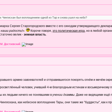
 Чингисхан был воплощением одной из Тар и снова ушел на небо?
риарха Сергия Старогородского вместе с его синодам утверждающего деклараци
 наши радости!».
Короче говоря,
это политическая игра
, но в любой орган
остаточно велик -
земная власть
.
 М. Достоевский.
бравшего армию завоевателей и отправившегося покорять огнём и мечём ок
 просветлённый человек, учивший 4-м благородным истинам и восьмеричному п
 бы их людьми ничего не понявшими в
учении дхаммы
. Даже не видящими ещё 
Чингизхана, как небесное воплощение Тары, они такие же "буддисты", как к п
 М. Достоевский.