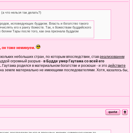
а что нельзя так делать?)
ародов, исповедующих буддизм. Власть и богатство такого
ислять его к рангу божеств. Так, к божествам буддийского
богини Тары после того, как она признала буддизм
, он тоже неминуем.
ескольких небольших стран, по которым впоследствии, став
реализованнм
уддой огромный разрыв -
в Будде умер Гаутама со всей его
.
Гаутама родился в материальном богатстве и роскоши - и это
действите
го на земле материально не имеющими последователями. Хотя, казалось бы,
ессии: пострадали те кто в прошлых жизнях совершал какие то