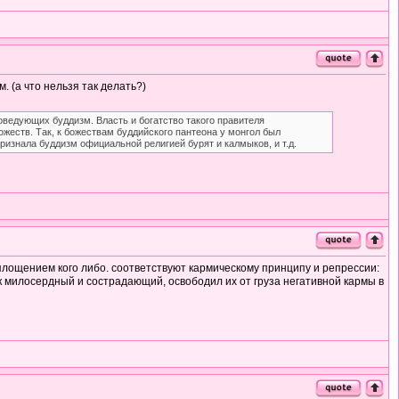
 (а что нельзя так делать?)
оведующих буддизм. Власть и богатство такого правителя
ожеств. Так, к божествам буддийского пантеона у монгол был
ризнала буддизм официальной религией бурят и калмыков, и т.д.
воплощением кого либо. соответствуют кармическому принципу и репрессии:
 милосердный и сострадающий, освободил их от груза негативной кармы в