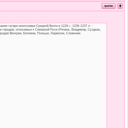
ия татаро-монголами Средней Волги в 1229 г.; 1236-1237 гг. -
в и городов, относимых к Северной Руси (Рязань, Владимир, Суздаль,
городов Венгрии, Богемии, Польши, Хорватии, Словении.