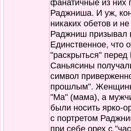
фанатичные из них 
Раджниша. И уж, кон
никаких обетов и не
Раджниш призывал и
Единственное, что о
"раскрыться" перед
Саньясины получали
символ приверженно
прошлым". Женщины
"Ма" (мама), а мужч
были носить ярко-о
с портретом Раджни
при себе орех с "час