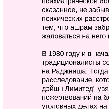
психиатрической бо
сказанное, не забы
психических расстро
тем, что ашрам забр
жаловаться на него н
В 1980 году и в нач
традиционалисты с
на Раджниша. Тогда 
расследование, кот
дэйшн Лимитед" увя
пожертвований на б
уголовных делах на 