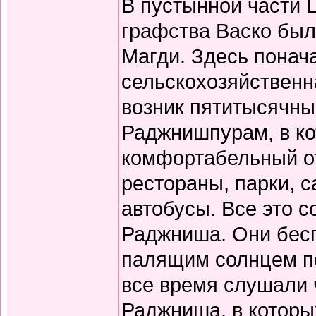
В пустынной части 
графства Васко был
Магди. Здесь понач
сельскохозяйственн
возник пятитысячны
Раджнишпурам, в ко
комфортабельный от
рестораны, парки, 
автобусы. Все это 
Раджниша. Они бесп
палящим солнцем по 
все время слушали 
Раджниша, в которы