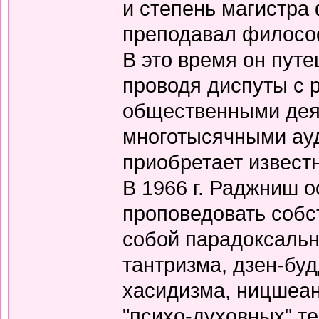
и степень магистра
преподавал филосо
В это время он путе
проводя диспуты с 
общественными дея
многотысячными ауд
приобретает известн
В 1966 г. Раджниш о
проповедовать собс
собой парадоксальн
тантризма, дзен-бу
хасидизма, ницшеан
"психо-духовных" те