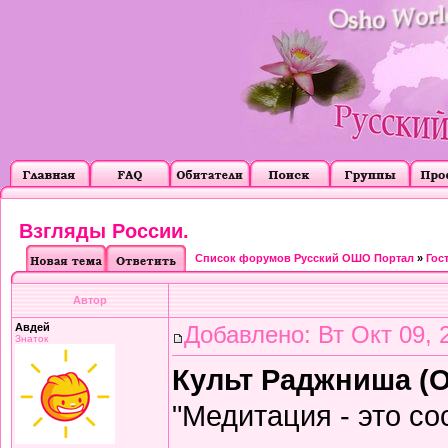
Взгляды России.
Список форумов Русский ОШО Портал
»
Гос
Автор
Авдей
Добавлено: Вт Окт 09, 
Знаток
Культ Раджниша (О
"Медитация - это со