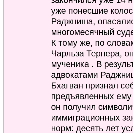
уже понесшие колос
Раджниша, опасалис
многомесячный суде
К тому же, по слова
Чарльза Тернера, о
мученика . В резуль
адвокатами Раджниш
Бхагван признал себ
предъявленных ему 
он получил символи
иммиграционных зак
норм: десять лет у