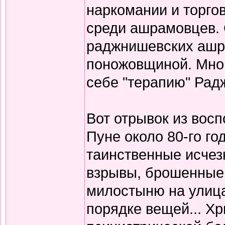
наркомании и торго
среди ашрамовцев. 
раджнишевских ашр
поножовщиной. Мног
себе "терапию" Радж
Вот отрывок из вос
Пуне около 80-го го
таинственные исчез
взрывы, брошенные
милостыню на улицах
порядке вещей... Х