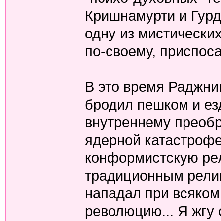
Кришнамурти и Гурд
одну из мистически
по-своему, приспос
В это время Раджниш
бродил пешком и ез
внутреннему преоб
ядерной катастрофе
конформистскую ре
традиционным религ
нападал при всяком
революцию... Я жгу 