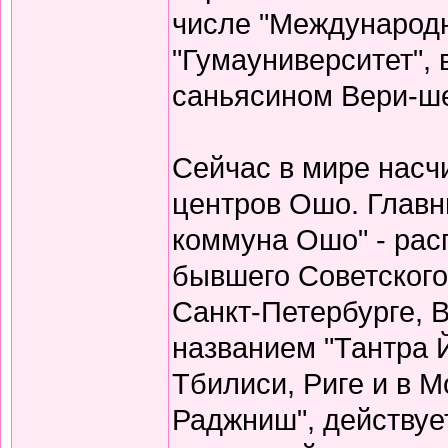
числе "Международн
"Гумауниверситет",
саньясином Вери-ше
Сейчас в мире насч
центров Ошо. Главн
коммуна Ошо" - рас
бывшего Советског
Санкт-Петербурге, В
названием "Тантра Й
Тбилиси, Риге и в М
Раджниш", действуе