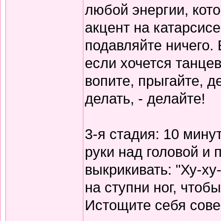
любой энергии, кот
акцент на катарсисе,
подавляйте ничего. 
если хочется танцев
вопите, прыгайте, д
делать, - делайте!
3-я стадия: 10 мину
руки над головой и 
выкрикивать: "Ху-ху
на ступни ног, чтоб
Истощите себя сов