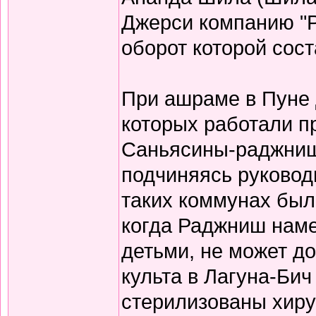
Джерси компанию "
оборот которой сос
При ашраме в Пуне 
которых работали 
Саньясины-раджниш
подчиняясь руковод
таких коммунах бы
когда Раджниш наме
детьми, не может до
культа в Лагуна-Би
стерилизованы хиру