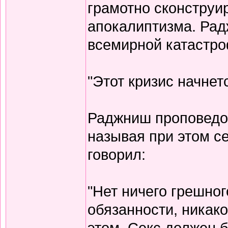
грамотно сконструи
апокалиптизма. Ра
всемирной катастр
"Этот кризис начнетс
Раджниш проповедов
называя при этом с
говорил:
"Нет ничего грешног
обязанности, никако
этом. Секс должен 