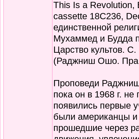
This Is a Revolution
cassette 18C236, De
единственной религи
Мухаммед и Будда п
Царство культов. С. 
(Раджниш Ошо. Прав
Проповеди Раджниша
пока он в 1968 г. не
появились первые у
были американцы и 
прошедшие через р
движения, увлечени