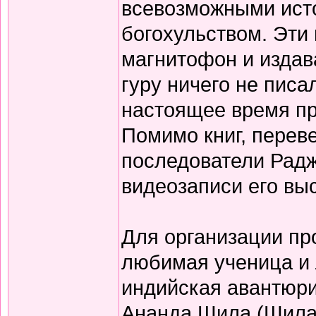
всевозможными ист
богохульством. Эти
магнитофон и издав
гуру ничего не писа
настоящее время пр
Помимо книг, перев
последователи Радж
видеозаписи его вы
Для организации пр
любимая ученица и
индийская авантюри
Ананда Шила (Шила