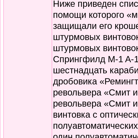
Ниже приведен спис
помощи которого «
защищали его кроше
штурмовых винтово
штурмовых винтовок
Спрингфилд M-1 A-1
шестнадцать караби
дробовика «Ремингт
револьвера «Смит и
револьвера «Смит и 
винтовка с оптичес
полуавтоматических
один полуавтоматич