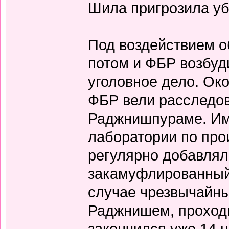
Шила пригрозила уб
Под воздействием о
потом и ФБР возбуд
уголовное дело. Ок
ФБР вели расследов
Раджнишпураме. Им
лаборатории по про
регулярно добавлял
закамуфлированный 
случае чрезвычайны
Раджнишем, проходи
закончился уже 14 н