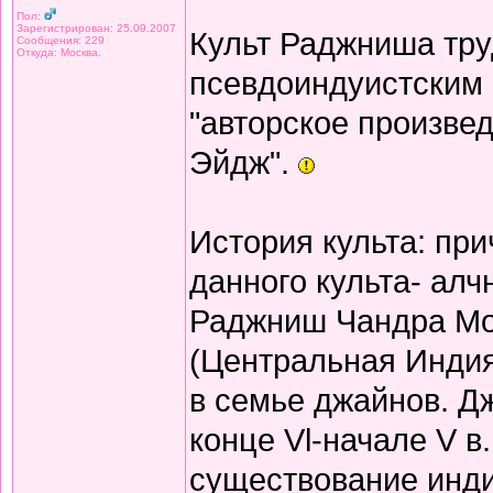
Пол:
Зарегистрирован: 25.09.2007
Культ Раджниша тру
Сообщения: 229
Откуда: Москва.
псевдоиндуистским 
"авторское произве
Эйдж".
История культа: пр
данного культа- алч
Раджниш Чандра Мох
(Центральная Инди
в семье джайнов. Д
конце Vl-начале V в
существование инди