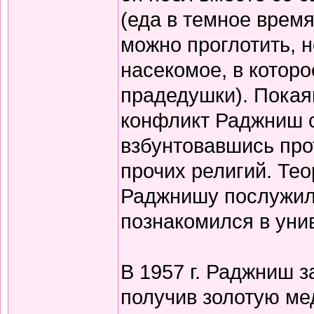
(еда в темное время
можно проглотить, н
насекомое, в котор
прадедушки). Покая
конфликт Раджниш с
взбунтовавшись прот
прочих религий. Те
Раджнишу послужила
познакомился в уни
В 1957 г. Раджниш з
получив золотую ме