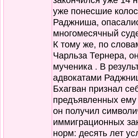
уже понесшие колос
Раджниша, опасалис
многомесячный суде
К тому же, по слова
Чарльза Тернера, о
мученика . В резуль
адвокатами Раджниш
Бхагван признал себ
предъявленных ему 
он получил символи
иммиграционных зак
норм: десять лет у