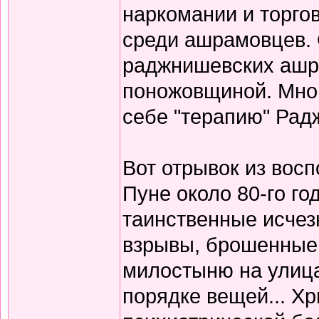
наркомании и торго
среди ашрамовцев. 
раджнишевских ашр
поножовщиной. Мног
себе "терапию" Радж
Вот отрывок из вос
Пуне около 80-го го
таинственные исчез
взрывы, брошенные
милостыню на улицах
порядке вещей... Х