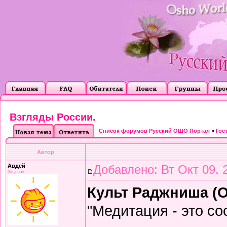
Взгляды России.
Список форумов Русский ОШО Портал
»
Гос
Автор
Авдей
Добавлено: Вт Окт 09, 
Знаток
Культ Раджниша (О
"Медитация - это со