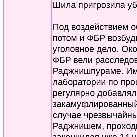
Шила пригрозила уб
Под воздействием о
потом и ФБР возбуд
уголовное дело. Ок
ФБР вели расследов
Раджнишпураме. Им
лаборатории по про
регулярно добавлял
закамуфлированный 
случае чрезвычайны
Раджнишем, проходи
закончился уже 14 н