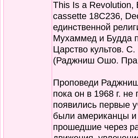
This Is a Revolution
cassette 18C236, De
единственной религи
Мухаммед и Будда п
Царство культов. С. 
(Раджниш Ошо. Прав
Проповеди Раджниша
пока он в 1968 г. не
появились первые у
были американцы и 
прошедшие через р
движения, увлечени