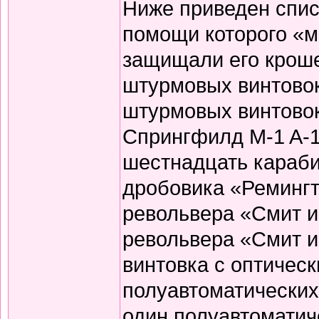
Ниже приведен спис
помощи которого «
защищали его кроше
штурмовых винтово
штурмовых винтовок
Спрингфилд M-1 A-1
шестнадцать караби
дробовика «Ремингт
револьвера «Смит и
револьвера «Смит и 
винтовка с оптичес
полуавтоматических
один полуавтоматич