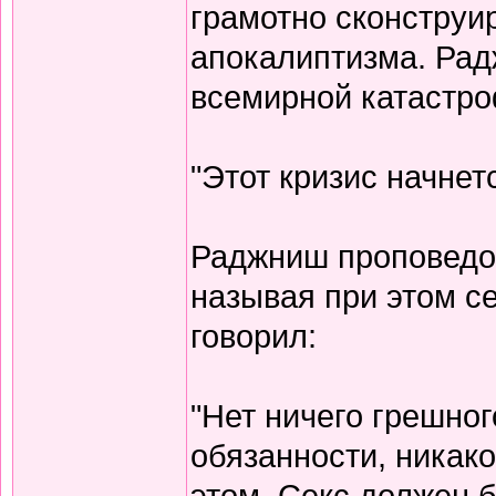
грамотно сконструи
апокалиптизма. Ра
всемирной катастр
"Этот кризис начнетс
Раджниш проповедов
называя при этом с
говорил:
"Нет ничего грешног
обязанности, никако
этом. Секс должен 