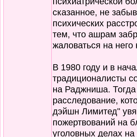
психиатрической бо
сказанное, не забы
психических расстро
тем, что ашрам забр
жаловаться на него н
В 1980 году и в нач
традиционалисты с
на Раджниша. Тогда 
расследование, кот
дэйшн Лимитед" увя
пожертвований на б
уголовных делах на 