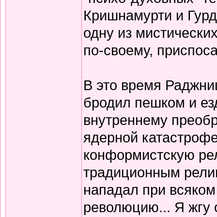
Кришнамурти и Гурд
одну из мистически
по-своему, приспос
В это время Раджниш
бродил пешком и ез
внутреннему преоб
ядерной катастрофе
конформистскую ре
традиционным религ
нападал при всяком
революцию... Я жгу 