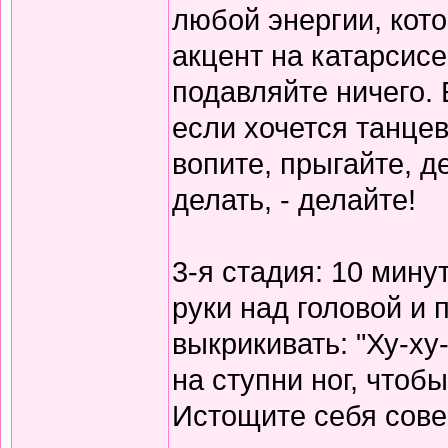
любой энергии, кот
акцент на катарсисе,
подавляйте ничего. 
если хочется танцев
вопите, прыгайте, д
делать, - делайте!
3-я стадия: 10 мину
руки над головой и 
выкрикивать: "Ху-ху
на ступни ног, чтоб
Истощите себя сов