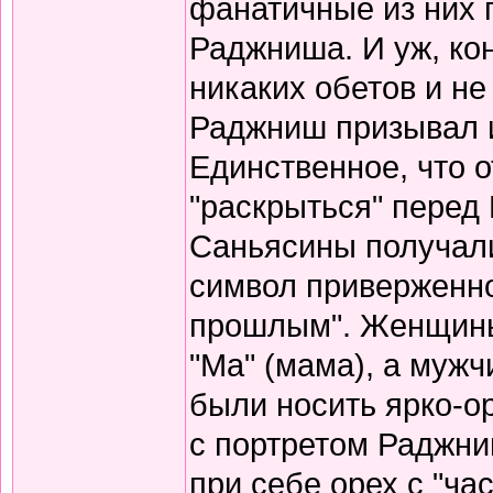
фанатичные из них 
Раджниша. И уж, кон
никаких обетов и не
Раджниш призывал и
Единственное, что о
"раскрыться" перед
Саньясины получали
символ приверженно
прошлым". Женщины
"Ма" (мама), а мужч
были носить ярко-о
с портретом Раджни
при себе орех с "час