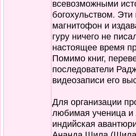
всевозможными ист
богохульством. Эти
магнитофон и издав
гуру ничего не писа
настоящее время пр
Помимо книг, перев
последователи Радж
видеозаписи его вы
Для организации пр
любимая ученица и
индийская авантюри
Ананда Шила (Шила