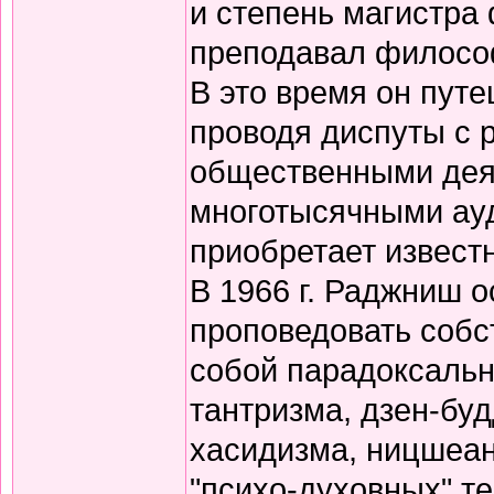
и степень магистра
преподавал филосо
В это время он путе
проводя диспуты с 
общественными дея
многотысячными ауд
приобретает известн
В 1966 г. Раджниш о
проповедовать собс
собой парадоксальн
тантризма, дзен-бу
хасидизма, ницшеан
"психо-духовных" те