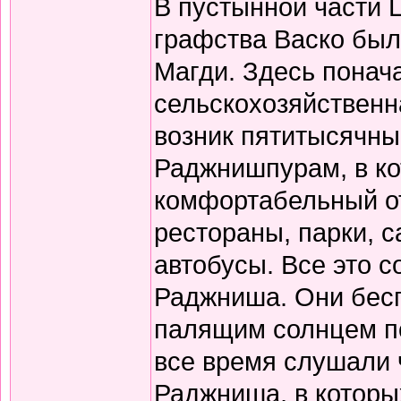
В пустынной части 
графства Васко был
Магди. Здесь понач
сельскохозяйственн
возник пятитысячны
Раджнишпурам, в ко
комфортабельный от
рестораны, парки, 
автобусы. Все это 
Раджниша. Они бесп
палящим солнцем по 
все время слушали 
Раджниша, в которы