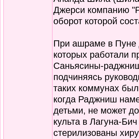
Джерси компанию "
оборот которой сос
При ашраме в Пуне 
которых работали 
Саньясины-раджниш
подчиняясь руковод
таких коммунах бы
когда Раджниш наме
детьми, не может до
культа в Лагуна-Би
стерилизованы хиру