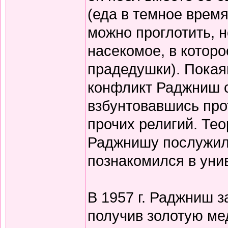
(еда в темное время
можно проглотить, н
насекомое, в котор
прадедушки). Покая
конфликт Раджниш с
взбунтовавшись прот
прочих религий. Те
Раджнишу послужила
познакомился в уни
В 1957 г. Раджниш з
получив золотую ме