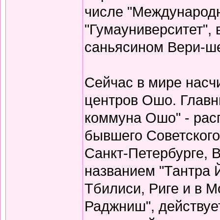
числе "Международн
"Гумауниверситет",
саньясином Вери-ше
Сейчас в мире насч
центров Ошо. Главн
коммуна Ошо" - рас
бывшего Советског
Санкт-Петербурге, В
названием "Тантра Й
Тбилиси, Риге и в М
Раджниш", действуе