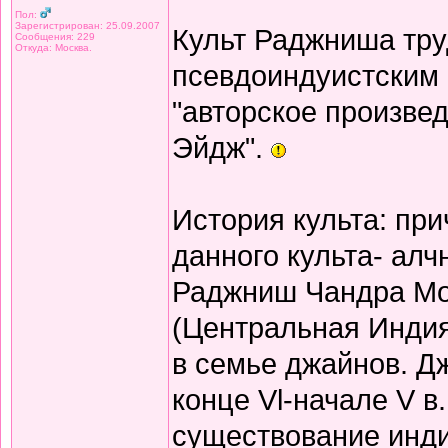
Пол:
Зарегистрирован: 25.09.2007
Культ Раджниша тру
Сообщения: 229
Откуда: Москва.
псевдоиндуистским 
"авторское произве
Эйдж".
История культа: пр
данного культа- алч
Раджниш Чандра Мох
(Центральная Инди
в семье джайнов. Д
конце Vl-начале V в
существование инди