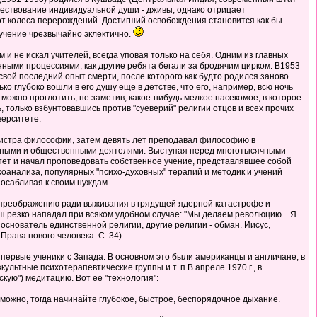
уществование индивидуальной души - дживы, однако отрицает
от колеса перерождений. Достигший освобождения становится как бы
учение чрезвычайно эклектично.
и не искал учителей, всегда уповая только на себя. Одним из главных
нными процессиями, как другие ребята бегали за бродячим цирком. В1953
свой последний опыт смерти, после которого как будто родился заново.
 глубоко вошли в его душу еще в детстве, что его, например, всю ночь
 можно проглотить, не заметив, какое-нибудь мелкое насекомое, в которое
 только взбунтовавшись против "суеверий" религии отцов и всех прочих
верситете.
агистра философии, затем девять лет преподавал философию в
иозными и общественными деятелями. Выступая перед многотысячными
итет и начал проповедовать собственное учение, представлявшее собой
хоанализа, популярных "психо-духовных" терапий и методик и учений
посабливая к своим нуждам.
му преображению ради выживания в грядущей ядерной катастрофе и
резко нападал при всяком удобном случае: "Мы делаем революцию... Я
"Я основатель единственной религии, другие религии - обман. Иисус,
Права нового человека. С. 34)
ь первые ученики с Запада. В основном это были американцы и англичане, в
ьтные психотерапевтические группы и т. п В апреле 1970 г., в
ую") медитацию. Вот ее "технология":
озможно, тогда начинайте глубокое, быстрое, беспорядочное дыхание.