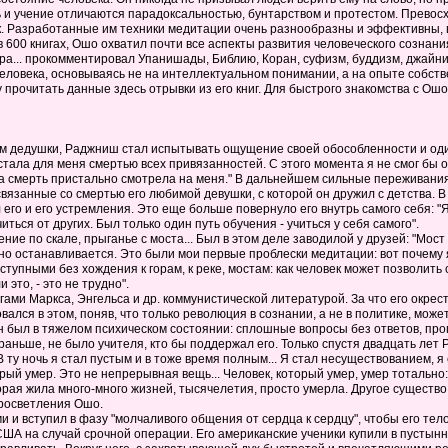
 и учение отличаются парадоксальностью, бунтарством и протестом. Превосх
. Разработанные им техники медитации очень разнообразны и эффективны, в
 600 книгах, Ошо охватил почти все аспекты развития человеческого сознани
а... прокомментировал Упанишады, Библию, Коран, суфизм, буддизм, джайнизм,
человека, основываясь не на интеллектуальном понимании, а на опыте собст
у прочитать данные здесь отрывки из его книг. Для быстрого знакомства с О
им дедушки, Раджниш стал испытывать ощущение своей обособленности и один
стала для меня смертью всех привязанностей. С этого момента я не смог бы 
а смерть пристально смотрела на меня." В дальнейшем сильные переживания 
, связанные со смертью его любимой девушки, с которой он дружил с детства. 
л его и его устремления. Это еще больше повернуло его внутрь самого себя: "
иться от других. Был только один путь обучения - учиться у себя самого".
 по скале, прыганье с моста... Был в этом деле заводилой у друзей: "Мост 
пно останавливается. Это были мои первые проблески медитации: вот почему 
тупными без хождения к горам, к реке, мостам: как человек может позволить с
это, - это не трудно".
гами Маркса, Энгельса и др. коммунистической литературой. За что его окре
ался в этом, поняв, что только революция в сознании, а не в политике, може
н был в тяжелом психическом состоянии: сплошные вопросы без ответов, про
 и раньше, не было учителя, кто бы поддержал его. Только спустя двадцать л
 ту ночь я стал пустым и в тоже время полным... Я стал несуществованием, я 
рый умер. Это не непрерывная вещь... Человек, который умер, умер тотально: 
оторая жила много-много жизней, тысячелетия, просто умерла. Другое существ
просветления Ошо.
и и вступил в фазу "молчаливого общения от сердца к сердцу", чтобы его тел
ША на случай срочной операции. Его американские ученики купили в пустынн