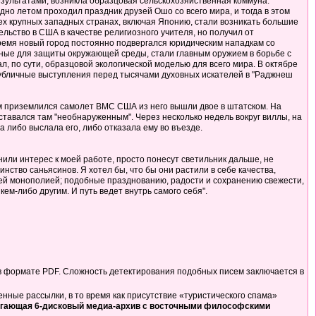
езультатами, возникла образцовая сельскохозяйственная коммуна.
о летом проходил праздник друзей Ошо со всего мира, и тогда в этом
ех крупных западных странах, включая Японию, стали возникать большие
льство в США в качестве религиозного учителя, но получил от
 время новый город постоянно подвергался юридическим нападкам со
ные для защиты окружающей среды, стали главным оружием в борьбе с
 по сути, образцовой экологической моделью для всего мира. В октябре
публичные выступления перед тысячами духовных искателей в "Раджнеш
ом приземлился самолет ВМС США из него вышли двое в штатском. На
ставался там "необнаруженным". Через несколько недель вокруг виллы, на
 либо выслала его, либо отказала ему во въезде.
ранили интерес к моей работе, просто понесут светильник дальше, не
нство саньясинов. Я хотел бы, что бы они растили в себе качества,
чьей монополией; подобные празднованию, радости и сохранению свежести,
кем-либо другим. И путь ведет внутрь самого себя".
в формате PDF. Сложность детектирования подобных писем заключается в
ные рассылки, в то время как присутствие «туристического спама»
длагающая 6-дисковый медиа-архив с восточными философскими