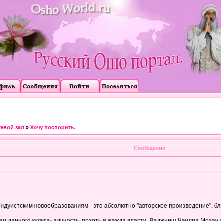
тевой зал
»
Хочу поспорить.
Сообщение
ндуистским новообразованиям - это абсолютно "авторское произведение", бл
ем данного культа- алчность, похоть и жажда власти. Раджниш Чандра Моха