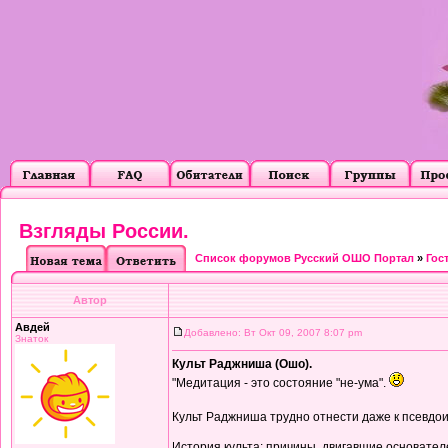
Взгляды России.
Список форумов Русский ОШО Портал
»
Гос
Автор
Авдей
Добавлено: Вт Окт 09, 2007 8:07 pm
Знаток
Культ Раджниша (Ошо).
"Медитация - это состояние "не-ума".
Культ Раджниша трудно отнести даже к псевдои
История культа: причины, двигавшие основател