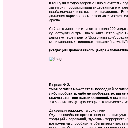
К концу 80-х годов здоровье Ошо значительно 
затем они просматривали видеозаписи его преды
необходимости, и не назначил наследника. Более
движения образовалось несколько самостоятел
другие.
Сейчас в мире насчитывается около 200 медит
существуют центры Ошо в Санкт-Петербурге, Вор
действует еще и центр "Восточный дом", созда
медитационных тренингов, отправки "на учебу" 
(Редакция Православного центра Апологетич
Версия № 2.
"Моя религия может стать последней религией
либо пробовать, либо не пробовать, но вы не 
результаты - вне всяких сомнений. А если вы и
"Отбросьте всякую философию, в том числе и м
Духовный террорист и секс-гуру
Один из наиболее ярких и неоднозначных учит
традиций и верований, "духовный террорист" и "
возможными способами, чтобы вывести вас за п
истина, по Ошо - это не вера, но переживание,