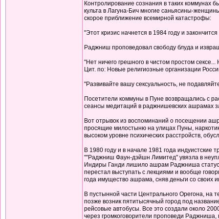
Контролирование сознания в таких коммунах б
культа в Лагуна-Бич многие саньясины-женщины
скорое приближение всемирной катастрофы:
"Этот кризис начнется в 1984 году и закончится 
Раджниш проповедовал свободу блуда и извращ
"Нет ничего грешного в чистом простом сексе...
Цит. по: Новые религиозные организации России 
"Развивайте вашу сексуальность, не подавляйте се
Посетители коммуны в Пуне возвращались с рас
сеансы медитаций в раджнишевских ашрамах зак
Вот отрывок из воспоминаний о посещении ашра
просящие милостыню на улицах Пуны, наркотики 
высоком уровне психических расстройств, обусло
В 1980 году и в начале 1981 года индуистские 
""Раджниш Фаун-дэйшн Лимитед" увязла в неупл
Индиры Ганди лишило ашрам Раджниша статуса 
перестал выступать с лекциями и вообще говор
года имущество ашрама, сняв деньги со своих 
В пустынной части Центрального Орегона, на 
позже возник пятитысячный город под название
рейсовые автобусы. Все это создали около 200
через громкоговорители проповеди Раджниша, в 