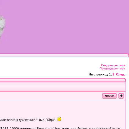
Следующая тема
Предыдущая тема
На страницу
1
,
2
След.
иже всего к движению "Нью Эйдж".
н (1931-1990) родился в Кушваде (Центральная Индия, современный штат