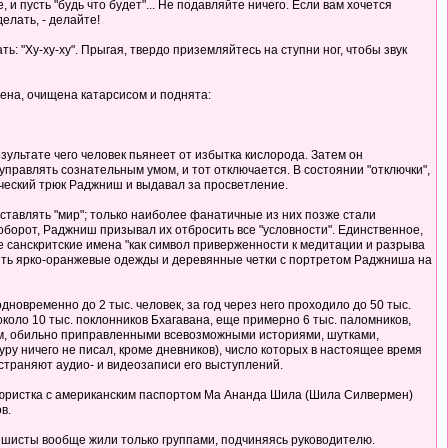
и пусть "будь что будет"... Не подавляйте ничего. Если вам хочется
делать, - делайте!
ь: "Ху-ху-ху". Прыгая, твердо приземляйтесь на ступни ног, чтобы звук
дена, очищена катарсисом и поднята:
зультате чего человек пьянеет от избытка кислорода. Затем он
правлять сознательным умом, и тот отключается. В состоянии "отключки",
ический трюк Раджниш и выдавал за просветление.
ставлять "мир"; только наиболее фанатичные из них позже стали
аоборот, Раджниш призывал их отбросить все "условности". Единственное,
е санскритские имена "как символ приверженности к медитации и разрыва
сить ярко-оранжевые одежды и деревянные четки с портретом Раджниша на
новременно до 2 тыс. человек, за год через него проходило до 50 тыс.
 около 10 тыс. поклонников Бхагавана, еще примерно 6 тыс. паломников,
ом, обильно приправленными всевозможными историями, шутками,
ру ничего не писал, кроме дневников), число которых в настоящее время
траняют аудио- и видеозаписи его выступлений.
тюристка с американским паспортом Ма Ананда Шила (Шила Силвермен)
в.
шисты вообще жили только группами, подчиняясь руководителю.