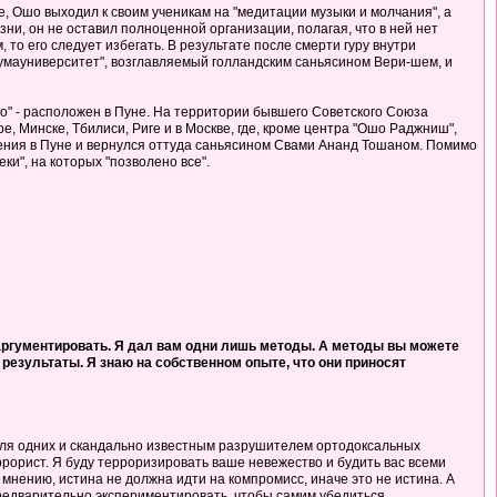
, Ошо выходил к своим ученикам на "медитации музыки и молчания", а
ни, он не оставил полноценной организации, полагая, что в ней нет
 то его следует избегать. В результате после смерти гуру внутри
умауниверситет", возглавляемый голландским саньясином Вери-шем, и
" - расположен в Пуне. На территории бывшего Советского Союза
е, Минске, Тбилиси, Риге и в Москве, где, кроме центра "Ошо Раджниш",
чения в Пуне и вернулся оттуда саньясином Свами Ананд Тошаном. Помимо
ки", на которых "позволено все".
ы аргументировать. Я дал вам одни лишь методы. А методы вы можете
т результаты. Я знаю на собственном опыте, что они приносят
для одних и скандально известным разрушителем ортодоксальных
террорист. Я буду терроризировать ваше невежество и будить вас всеми
мнению, истина не должна идти на компромисс, иначе это не истина. А
 предварительно экспериментировать, чтобы самим убедиться.