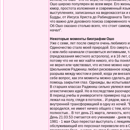
Ошо широко популярен во всем мире. Его жизнь
юмор, простота изложения и современный язык
выступлениях, записанных на видеокассетах и в
Будды, от Иисуса Христа до Рабиндраната Тагор
что важно для духовного поиска современного 
Об Ошо сказано столько всего, что стоит самом
начал".
Некоторые моменты биографии Ошо
Уже с семи, лет после смерти очень любимого 
Одиночество стало моей природой. Его смерть 
с кем-либо начинали становиться интимными, т
(предсказания местного астролога), и в 16 лет
потому что не не мог найти никого, кто бы поня
не верил или чувствовал, что истине можно науч
Школьником Раджниш любил рискованное хождение
разрыва между мостом и рекой, когда ум внеза
себе вопрос, как эти моменты можно сделать дос
помощь закрытия глаз. Однажды, вы испытывали 
В старших классах Раджниш сильно увлекся кни
атеистических идей. Но в последствии разочаров
В период учебы в университете примерно год о
лежал на полу, глядя в потолок... И рядом, как
внутренней трансформацией в одну из ночей. "В
возродился, не имеет ничего общего с тем, кото
полностью... В тот день 21 марта, личность, к
День 21.03.53 считается его учениками - днем 
1981 - 1 мая Ошо перестал выступать с лекциям
обслуживающий его персонал перевезли его в С