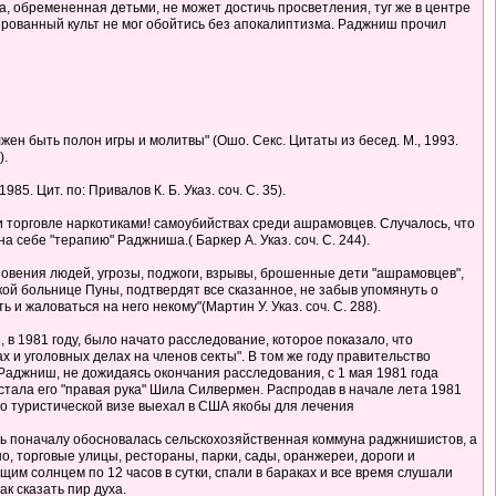
 обремененная детьми, не может достичь просветления, туг же в центре
ированный культ не мог обойтись без апокалиптизма. Раджниш прочил
лжен быть полон игры и молитвы" (Ошо. Секс. Цитаты из бесед. М., 1993.
).
85. Цит. по: Привалов К. Б. Указ. соч. С. 35).
и торговле наркотиками! самоубийствах среди ашрамовцев. Случалось, что
ебе "терапию" Раджниша.( Баркер А. Указ. соч. С. 244).
новения людей, угрозы, поджоги, взрывы, брошенные дети "ашрамовцев",
кой больнице Пуны, подтвердят все сказанное, не забыв упомянуть о
и жаловаться на него некому"(Мартин У. Указ. соч. С. 288).
в 1981 году, было начато расследование, которое показало, что
 и уголовных делах на членов секты". В том же году правительство
аджниш, не дожидаясь окончания расследования, с 1 мая 1981 года
тала его "правая рука" Шила Силвермен. Распродав в начале лета 1981
по туристической визе выехал в США якобы для лечения
сь поначалу обосновалась сельскохозяйственная коммуна раджнишистов, а
, торговые улицы, рестораны, парки, сады, оранжереи, дороги и
им солнцем по 12 часов в сутки, спали в бараках и все время слушали
к сказать пир духа.