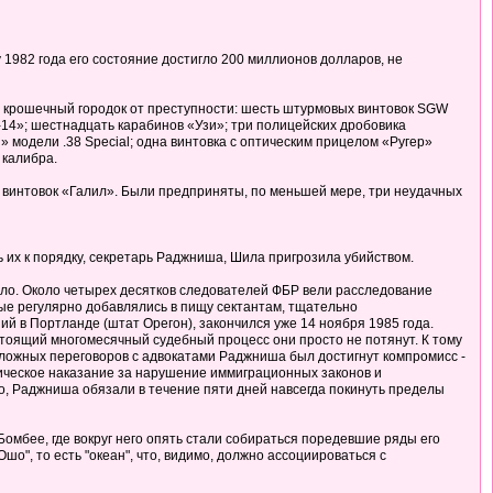
1982 года его состояние достигло 200 миллионов долларов, не
 крошечный городок от преступности: шесть штурмовых винтовок SGW
-14»; шестнадцать карабинов «Узи»; три полицейских дробовика
 модели .38 Special; одна винтовка с оптическим прицелом «Ругер»
 калибра.
я винтовок «Галил». Были предприняты, по меньшей мере, три неудачных
их к порядку, секретарь Раджниша, Шила пригрозила убийством.
ело. Около четырех десятков следователей ФБР вели расследование
ые регулярно добавлялись в пищу сектантам, тщательно
й в Портланде (штат Орегон), закончился уже 14 ноября 1985 года.
стоящий многомесячный судебный процесс они просто не потянут. К тому
 сложных переговоров с адвокатами Раджниша был достигнут компромисс -
лическое наказание за нарушение иммиграционных законов и
о, Раджниша обязали в течение пяти дней навсегда покинуть пределы
 Бомбее, где вокруг него опять стали собираться поредевшие ряды его
шо", то есть "океан", что, видимо, должно ассоциироваться с