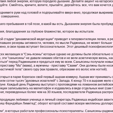
твия любой энергии, которую породило дыхание. Делайте акцент на катарсисе, 
цуйте. Смейтесь, кричите, вопите, прыгайте, дергайтесь: все, что вам хочется 
Поднимите руки над головой и подпрыгивайте вверх-вниз, продолжая выкрикиват
я совершенно.
шего пребывания в той позе, в какой вы есть. Дыханием энергия была пробуж
ания, благодарения за глубокое блаженство, которое вы испытали.
й стадии "динамической медитации" приводит к гипервентиляции легких, в ре
рпавшее резервы активности, человек, по мысли Раджниша, не может больше у
аблено, в свои права вступает бессознательное. Этот дешевый психофизиолог
сех желающих в "Сэнь-ясины" которые однако не должны были обязательно о
 эти "саньясины" не давали никаких обетов и не вели аскетическую жизнь, н
крыться" перед Раджнишем и предаться ему во всем. Саньясины получали новы
риставку "Ма" (мама), а мужчины - приставку "Свами". Они должны были но
астичкой тела" своего гуру (как правило, обрезками его волос или ногтей).
 открыл в парке Корегаон свой первый ашрам-коммуну. Ашрам мог принимать од
тили сотни тысяч "духовных искателей" с Запада. К концу 70-х в ашраме жило
Пуне. Каждый день Раджниш выступал с проповедями на ломанном английск
ции записывались на магнитофон и издавались в виде отдельных книг (сам гу
ниг, переведенных более чем на 30 языков, последователи Раджниша распрос
й продукции любимая ученица и личный секретарь Раджниша индийская аван
иш Фаундэйшн Лимитед", оборот которой составил вскоре миллионы долларо
ии", в которых работали профессионалы-психотерапевты. Саньясины-раджни