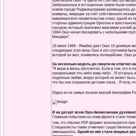
пригласили Ошо - и здесь он стал быстро вызд
Заброшенные и истощенные земли были освоены 
новом городе Раджнешпураме размещалось до 2
коммуны, живущие за счет собственного незави
американского правительства отказ; одной из 
стороны администрации Орегона и христианско
городом, который приложил максимум усилий дл
1984 Ошо начал беседовать с небольшими груп
Мандире".
19 июня 1986 - Ямайка дает Ошо 10 дневную ви
следующее утро визы Ошо и его спутников были
которой он жил, появились полицейские. Ошо р
За несколько недель до смерти он ответил на 
"Я верю в жизнь абсолютно. Если в том, что я г
предписывая что-либо кому-либо... Я останусь 
подобные любви, вокруг которой не может быть
что бы они сохранили детские глаза... Я хочу, 
(Одна из не самых лучших версий биографии 
И на десерт всем Ошо-бизнесменам духовно
Главным событием на спам-фронте стало появл
том, что обычно PDF формат используется при 
Специалисты также отмечают существенное уве
уменьшалось.
Одной из них стала мощных ра