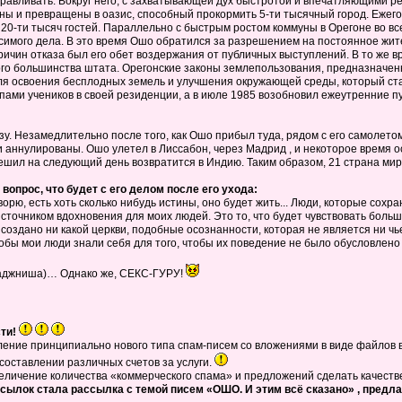
оравливать. Вокруг него, с захватывающей дух быстротой и впечатляющими р
и превращены в оазис, способный прокормить 5-ти тысячный город. Ежегодн
0-ти тысяч гостей. Параллельно с быстрым ростом коммуны в Орегоне во вс
симого дела. В это время Ошо обратился за разрешением на постоянное жите
причин отказа был его обет воздержания от публичных выступлений. В то же
го большинства штата. Орегонские законы землепользования, предназначен
я освоения бесплодных земель и улучшения окружающей среды, который стал,
пами учеников в своей резиденции, а в июле 1985 возобновил ежеутренние 
зу. Незамедлительно после того, как Ошо прибыл туда, рядом с его самолет
 аннулированы. Ошо улетел в Лиссабон, через Мадрид , и некоторое время о
ешил на следующий день возвратится в Индию. Таким образом, 21 страна мира
вопрос, что будет с его делом после его ухода:
оворю, есть хоть сколько нибудь истины, оно будет жить... Люди, которые сох
источником вдохновения для моих людей. Это то, что будет чувствовать больши
 создано ни какой церкви, подобные осознанности, которая не является ни 
чтобы мои люди знали себя для того, чтобы их поведение не было обусловлено 
Раджниша)… Однако же, СЕКС-ГУРУ!
сти!
ение принципиально нового типа спам-писем со вложениями в виде файлов 
составлении различных счетов за услуги.
личение количества «коммерческого спама» и предложений сделать качествен
ссылок стала рассылка с темой писем «ОШО. И этим всё сказано» , пре