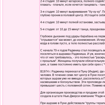
2-я стадия: 10 минут катарсиса, полного содейс
плакать - плачьте, если хочется танцевать - тан
3-я стадия: 10 минут выкрикивания "Ху-ху-ху". 
глубоко проник в половой центр. Истощите себ
4-я стадия: 10 минут полной остановки, застыв
5-я стадия: от 10 до 15 минут танца, празднов
Глубокое дыхание под удары барабана на перво
"отрывается" как может, до изнеможения. Исче
когда в голове пусто, а тело полностью рассл
С начала 70-х годов Раджниш стал посвящать в
поселяться в ашрамах Раджниша. И уж, конечно,
что от них требовалось, - это полностью "рас
с прошлым". Женщины получали обязательную п
шее, а также постоянно иметь при себе орех с "ч
В1974 г. Раджниш переехал в Пуну (Индия), где
человек. В течение семи лет центр в Пуне посе
которых ашрам уже не вмещал, расселилось в 
насмешками и богохульством. Эти проповеди-лек
превышает шесть с половиной сотен. Помимо к
Для организации производства и продажи это
создала в штате Нью-Джерси компанию "Радж-н
При ашраме в Пуне действовали "группы терап