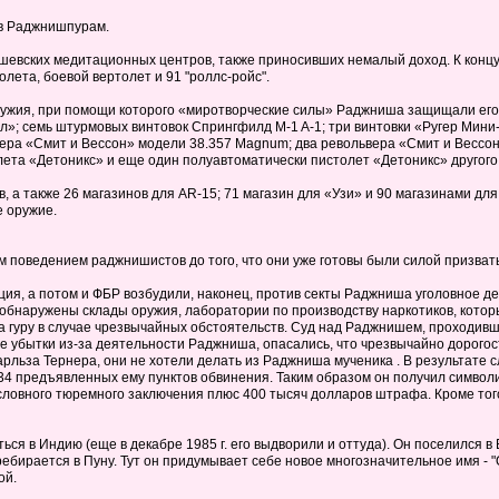
 в Раджнишпурам.
евских медитационных центров, также приносивших немалый доход. К концу 
лета, боевой вертолет и 91 "роллс-ройс".
ружия, при помощи которого «миротворческие силы» Раджниша защищали его
»; семь штурмовых винтовок Спрингфилд M-1 A-1; три винтовки «Ругер Мини
ера «Смит и Вессон» модели 38.357 Magnum; два револьвера «Смит и Вессон»
лета «Детоникс» и еще один полуавтоматически пистолет «Детоникс» другого
 а также 26 магазинов для AR-15; 71 магазин для «Узи» и 90 магазинами дл
 оружие.
оведением раджнишистов до того, что они уже готовы были силой призвать 
ия, а потом и ФБР возбудили, наконец, против секты Раджниша уголовное д
бнаружены склады оружия, лаборатории по производству наркотиков, котор
гуру в случае чрезвычайных обстоятельств. Суд над Раджнишем, проходивши
е убытки из-за деятельности Раджниша, опасались, что чрезвычайно дорого
арльза Тернера, они не хотели делать из Раджниша мученика . В результате
 34 предъявленных ему пунктов обвинения. Таким образом он получил симво
словного тюремного заключения плюс 400 тысяч долларов штрафа. Кроме тог
ься в Индию (еще в декабре 1985 г. его выдворили и оттуда). Он поселился в
ебирается в Пуну. Тут он придумывает себе новое многозначительное имя - "О
ой.