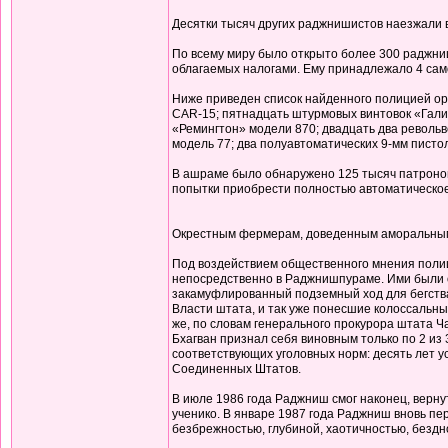
Десятки тысяч других раджнишистов наезжали
По всему миру было открыто более 300 раджниш
облагаемых налогами. Ему принадлежало 4 само
Ниже приведен список найденного полицией о
CAR-15; пятнадцать штурмовых винтовок «Галил
«Ремингтон» модели 870; двадцать два револьв
модель 77; два полуавтоматических 9-мм писто
В ашраме было обнаружено 125 тысяч патронов,
попытки приобрести полностью автоматическое
Окрестным фермерам, доведенным аморальным п
Под воздействием общественного мнения полиц
непосредственно в Раджнишпураме. Ими были о
закамуфлированный подземный ход для бегства 
Власти штата, и так уже понесшие колоссальны
же, по словам генерального прокурора штата Ч
Бхагван признал себя виновным только по 2 из
соответствующих уголовных норм: десять лет у
Соединенных Штатов.
В июле 1986 года Раджниш смог наконец, вернут
ученико. В январе 1987 года Раджниш вновь пер
безбрежностью, глубиной, хаотичностью, бездн