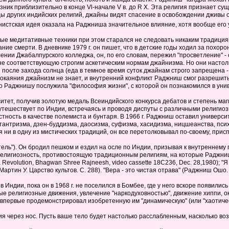
ник приблизительно в конце Vl-начале V в. до R X. Эта религия признает с
цы других индийских религий, джайны видят спасение в освобождении дживы 
нистская идея оказала на Раджниша значительное влияние, хотя вообще его 
ые медитативные техники при этом старался не следовать никаким традициям 
е смерти. В дневнике 1979 г. он пишет, что в детские годы ходил за похоро
ении Джабалпурского колледжа, он, по его словам, пережил "просветление" - 
е соответствующую строгим аскетическим нормам джайнизма. Но они настолько
и после захода солнца (еда в темное время суток джайнам строго запрещена -
окаяния джайнизм не знает, и внутренний конфликт Раджниш смог разрешить,
о Раджнишу послужила "философия жизни", с которой он познакомился в уни
ситет, получив золотую медаль Всеиндийского конкурса дебатов и степень м
путешествует по Индии, встречаясь и проводя диспуты с различными религ
тность в качестве полемиста и бунтаря. В 1966 г. Раджниш оставил универс
тантризма, дзен-буддизма, даосизма, суфизма, хасидизма, ницшеанства, пси
ни в одну из мистических традиций, он все перетолковывал по-своему, прис
тель"). Он бродил пешком и ездил на осле по Индии, призывая к внутренне
елигиозность, противостоящую традиционным религиям, на которые Раджниш 
 a Revolution, Bhagwan Shree Rajneesh, video cassette 18C236, Dec. 28,1980); 
ртин У. Царство культов. С. 288). "Вера - это чистая отрава" (Раджниш Ошо. 
Индии, пока он в 1968 г. не поселился в Бомбее, где у него вскоре появилис
религиозные движения, увлечение "наркодуховностью", движение хиппи, оккул
первые продемонстрировал изобретенную им "динамическую" (или "хаотическ
ния через нос. Пусть ваше тело будет настолько расслабленным, насколько в