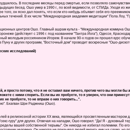
ухудшилось. В последние месяцы перед смертью, если позволяло самочувствие
дущих бесед. Ошо умер в 1990 г., по всей видимости, от СПИДа. Уходя из жиз
 того, он ясно дал понять, что если кто-нибудь объявит себя его преемником,
ьных течений. В их числе "Международная академия медитации" Пола Лоу, "Г
ационных центров Ошо. Главный ашрам культа - "Международная коммуна Ошо
онеже (действует с 1996 г. под названием "Тантра Йога"), Одессе, Краснодар
нный молодым россиянином Игорем. В начале 90-х годов он прошел курс обу
в Пуну и других программ, "Восточный дом" проводит воскресные "Ошо-дискоте
еских исследований)
, и просто потому, что я не оставил вам ничего, против чего вы могли б
можете с ними спорить. Если вы их пробуете, то я уверен, что они принесу
х не пробуете, то не вправе о них говорить...".
ою". Бхагван Шри Раджниш (Ошо).
елей в религиозной истории XX века, являющийся просветленным мастером 
секс-гуру" для других. Отвечая на нападки, Ошо говорил: "Да! Я - духовный 
ределы вашей собственной тюрьмы". Он никогда не избегал полемики. По его 
 состояние человека. Он никогда не призывал людей верить ему на слово, но