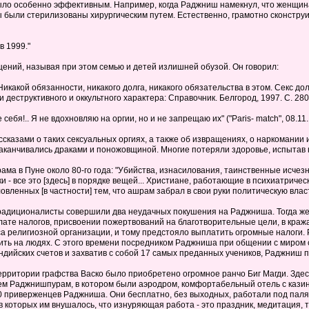
ыло особенно эффективным. Например, когда Раджниш намекнул, что женщина,
 были стерилизованы хирургическим путем. Естественно, грамотно сконстру
в 1999."
ений, называя при этом семью и детей излишней обузой. Он говорил:
 Никакой обязанности, никакого долга, никакого обязательства в этом. Секс до
деструктивного и оккультного характера: Справочник. Белгород, 1997. С. 280
бя!.. Я не вдохновляю на оргии, но и не запрещаю их" ("Paris- match", 08.11.19
сказами о таких сексуальных оргиях, а также об извращениях, о наркомании 
анчивались драками и поножовщиной. Многие потеряли здоровье, испытав на с
ма в Пуне около 80-го года: "Убийства, изнасилования, таинственные исчез
- все это [здесь] в порядке вещей... Христиане, работающие в психиатричес
вленных [в частности] тем, что ашрам забрал в свои руки политическую власть 
традиционалисты совершили два неудачных покушения на Раджниша. Тогда же, 
ате налогов, присвоении пожертвований на благотворительные цели, в кражах
религиозной организации, и тому предстояло выплатить огромные налоги. Р
ить на людях. С этого времени посредником Раджниша при общении с миром с
индийских счетов и захватив с собой 17 самых преданных учеников, Раджниш 
территории графства Васко было приобретено огромное ранчо Биг Магди. Зде
м Раджнишпурам, в котором были аэродром, комфортабельный отель с казино
0 приверженцев Раджниша. Они бесплатно, без выходных, работали под палящ
которых им внушалось, что изнуряющая работа - это праздник, медитация, та