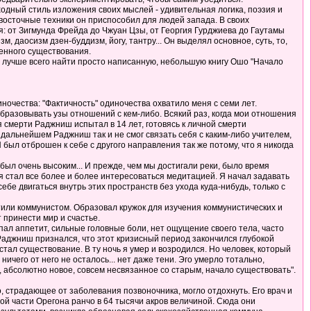
одный стиль изложения своих мыслей - удивительная логика, поэзия и
осточные техники он приспособил для людей запада. В своих
я: от Зигмунда Фрейда до Чжуан Цзы, от Георгия Гурджиева до Гаутамы
 даосизм дзен-буддизм, йогу, тантру... Он выделял основное, суть, то,
венного существования.
шо лучше всего найти просто написанную, небольшую книгу Ошо "Начало
очества: "Фактичность" одиночества охватило меня с семи лет.
образовывать узы отношений с кем-либо. Всякий раз, когда мои отношения
смерти Раджниш испытал в 14 лет, готовясь к личной смерти
В дальнейшем Раджниш так и не смог связать себя с каким-либо учителем,
Я был отброшен к себе с другого направления так же потому, что я никогда
был очень высоким... И прежде, чем мы достигали реки, было время
я стал все более и более интересоваться медитацией. Я начал задавать
ебе двигаться внутрь этих пространств без ухода куда-нибудь, только с
стили коммунистом. Образовал кружок для изучения коммунистических и
т принести мир и счастье.
пал аппетит, сильные головные боли, нет ощущение своего тела, часто
ет Раджниш признался, что этот кризисный период закончился глубокой
стал существование. В ту ночь я умер и возродился. Но человек, который
ничего от него не осталось... нет даже тени. Эго умерло тотально,
о, абсолютно новое, совсем несвязанное со старым, начало существовать".
о, страдающее от заболевания позвоночника, могло отдохнуть. Его врач и
ой части Орегона ранчо в 64 тысячи акров величиной. Сюда они