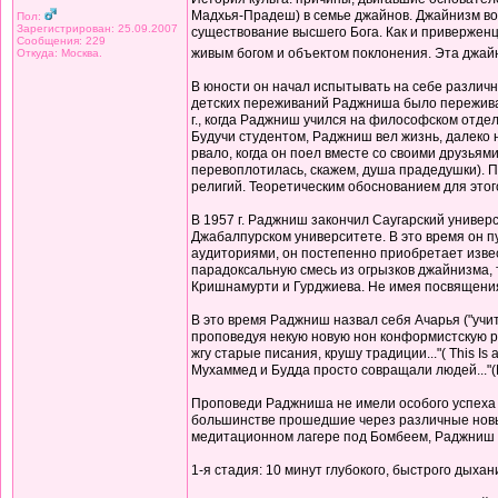
Мадхья-Прадеш) в семье джайнов. Джайнизм воз
Пол:
Зарегистрирован: 25.09.2007
существование высшего Бога. Как и привержен
Сообщения: 229
живым богом и объектом поклонения. Эта джай
Откуда: Москва.
В юности он начал испытывать на себе различн
детских переживаний Раджниша было переживани
г., когда Раджниш учился на философском отдел
Будучи студентом, Раджниш вел жизнь, далеко н
рвало, когда он поел вместе со своими друзьям
перевоплотилась, скажем, душа прадедушки). П
религий. Теоретическим обоснованием для этог
В 1957 г. Раджниш закончил Саугарский универ
Джабалпурском университете. В это время он 
аудиториями, он постепенно приобретает извес
парадоксальную смесь из огрызков джайнизма, 
Кришнамурти и Гурджиева. Не имея посвящения 
В это время Раджниш назвал себя Ачарья ("учи
проповедуя некую новую нон конформистскую р
жгу старые писания, крушу традиции..."( This Is
Мухаммед и Будда просто совращали людей..."(Ма
Проповеди Раджниша не имели особого успеха в 
большинстве прошедшие через различные новые 
медитационном лагере под Бомбеем, Раджниш в
1-я стадия: 10 минут глубокого, быстрого дыха