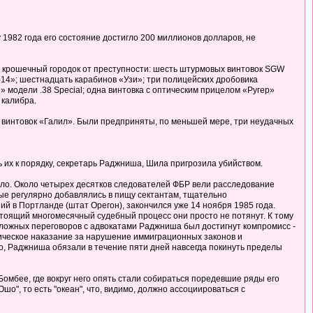
1982 года его состояние достигло 200 миллионов долларов, не
 крошечный городок от преступности: шесть штурмовых винтовок SGW
-14»; шестнадцать карабинов «Узи»; три полицейских дробовика
 модели .38 Special; одна винтовка с оптическим прицелом «Ругер»
 калибра.
я винтовок «Галил». Были предприняты, по меньшей мере, три неудачных
их к порядку, секретарь Раджниша, Шила пригрозила убийством.
ело. Около четырех десятков следователей ФБР вели расследование
ые регулярно добавлялись в пищу сектантам, тщательно
й в Портланде (штат Орегон), закончился уже 14 ноября 1985 года.
стоящий многомесячный судебный процесс они просто не потянут. К тому
 сложных переговоров с адвокатами Раджниша был достигнут компромисс -
лическое наказание за нарушение иммиграционных законов и
о, Раджниша обязали в течение пяти дней навсегда покинуть пределы
 Бомбее, где вокруг него опять стали собираться поредевшие ряды его
шо", то есть "океан", что, видимо, должно ассоциироваться с