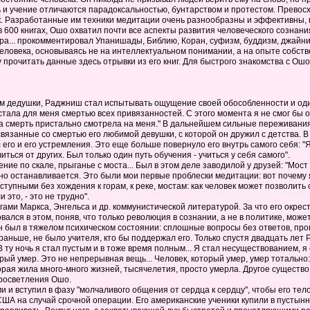
 и учение отличаются парадоксальностью, бунтарством и протестом. Превосх
. Разработанные им техники медитации очень разнообразны и эффективны, в
 600 книгах, Ошо охватил почти все аспекты развития человеческого сознани
а... прокомментировал Упанишады, Библию, Коран, суфизм, буддизм, джайнизм,
человека, основываясь не на интеллектуальном понимании, а на опыте собст
у прочитать данные здесь отрывки из его книг. Для быстрого знакомства с О
им дедушки, Раджниш стал испытывать ощущение своей обособленности и один
стала для меня смертью всех привязанностей. С этого момента я не смог бы 
а смерть пристально смотрела на меня." В дальнейшем сильные переживания 
, связанные со смертью его любимой девушки, с которой он дружил с детства. 
л его и его устремления. Это еще больше повернуло его внутрь самого себя: "
иться от других. Был только один путь обучения - учиться у себя самого".
 по скале, прыганье с моста... Был в этом деле заводилой у друзей: "Мост 
пно останавливается. Это были мои первые проблески медитации: вот почему 
тупными без хождения к горам, к реке, мостам: как человек может позволить с
это, - это не трудно".
гами Маркса, Энгельса и др. коммунистической литературой. За что его окре
ался в этом, поняв, что только революция в сознании, а не в политике, може
н был в тяжелом психическом состоянии: сплошные вопросы без ответов, про
 и раньше, не было учителя, кто бы поддержал его. Только спустя двадцать л
 ту ночь я стал пустым и в тоже время полным... Я стал несуществованием, я 
рый умер. Это не непрерывная вещь... Человек, который умер, умер тотально: 
оторая жила много-много жизней, тысячелетия, просто умерла. Другое существ
просветления Ошо.
и и вступил в фазу "молчаливого общения от сердца к сердцу", чтобы его тел
ША на случай срочной операции. Его американские ученики купили в пустынн