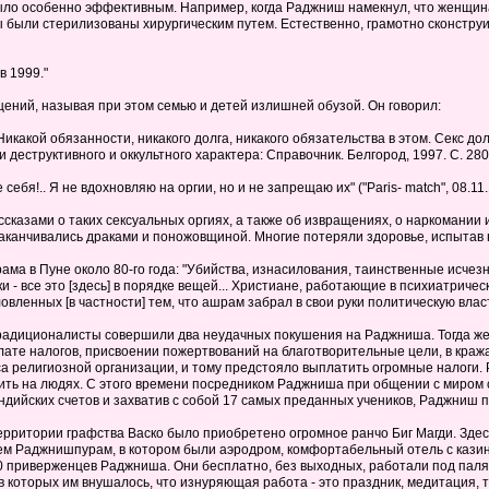
ыло особенно эффективным. Например, когда Раджниш намекнул, что женщина,
 были стерилизованы хирургическим путем. Естественно, грамотно сконстру
в 1999."
ений, называя при этом семью и детей излишней обузой. Он говорил:
 Никакой обязанности, никакого долга, никакого обязательства в этом. Секс до
деструктивного и оккультного характера: Справочник. Белгород, 1997. С. 280
бя!.. Я не вдохновляю на оргии, но и не запрещаю их" ("Paris- match", 08.11.19
сказами о таких сексуальных оргиях, а также об извращениях, о наркомании 
анчивались драками и поножовщиной. Многие потеряли здоровье, испытав на с
ма в Пуне около 80-го года: "Убийства, изнасилования, таинственные исчез
- все это [здесь] в порядке вещей... Христиане, работающие в психиатричес
вленных [в частности] тем, что ашрам забрал в свои руки политическую власть 
традиционалисты совершили два неудачных покушения на Раджниша. Тогда же, 
ате налогов, присвоении пожертвований на благотворительные цели, в кражах
религиозной организации, и тому предстояло выплатить огромные налоги. Р
ить на людях. С этого времени посредником Раджниша при общении с миром с
индийских счетов и захватив с собой 17 самых преданных учеников, Раджниш 
территории графства Васко было приобретено огромное ранчо Биг Магди. Зде
м Раджнишпурам, в котором были аэродром, комфортабельный отель с казино
0 приверженцев Раджниша. Они бесплатно, без выходных, работали под палящ
которых им внушалось, что изнуряющая работа - это праздник, медитация, та