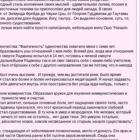
одный стиль изложения своих мыслей - удивительная логика, поэзия и
осточные техники он приспособил для людей запада. В своих
я: от Зигмунда Фрейда до Чжуан Цзы, от Георгия Гурджиева до Гаутамы
 даосизм дзен-буддизм, йогу, тантру... Он выделял основное, суть, то,
венного существования.
шо лучше всего найти просто написанную, небольшую книгу Ошо "Начало
очества: "Фактичность" одиночества охватило меня с семи лет.
образовывать узы отношений с кем-либо. Всякий раз, когда мои отношения
смерти Раджниш испытал в 14 лет, готовясь к личной смерти
В дальнейшем Раджниш так и не смог связать себя с каким-либо учителем,
Я был отброшен к себе с другого направления так же потому, что я никогда
был очень высоким... И прежде, чем мы достигали реки, было время
я стал все более и более интересоваться медитацией. Я начал задавать
ебе двигаться внутрь этих пространств без ухода куда-нибудь, только с
стили коммунистом. Образовал кружок для изучения коммунистических и
т принести мир и счастье.
пал аппетит, сильные головные боли, нет ощущение своего тела, часто
ет Раджниш признался, что этот кризисный период закончился глубокой
стал существование. В ту ночь я умер и возродился. Но человек, который
ничего от него не осталось... нет даже тени. Эго умерло тотально,
о, абсолютно новое, совсем несвязанное со старым, начало существовать".
о, страдающее от заболевания позвоночника, могло отдохнуть. Его врач и
ой части Орегона ранчо в 64 тысячи акров величиной. Сюда они