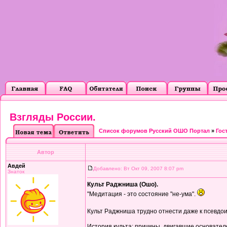
Взгляды России.
Список форумов Русский ОШО Портал
»
Гос
Автор
Авдей
Добавлено: Вт Окт 09, 2007 8:07 pm
Знаток
Культ Раджниша (Ошо).
"Медитация - это состояние "не-ума".
Культ Раджниша трудно отнести даже к псевдои
История культа: причины, двигавшие основател