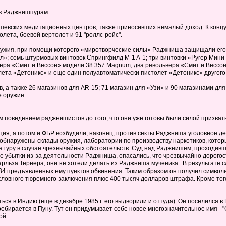
 в Раджнишпурам.
евских медитационных центров, также приносивших немалый доход. К концу 
лета, боевой вертолет и 91 "роллс-ройс".
ружия, при помощи которого «миротворческие силы» Раджниша защищали его
»; семь штурмовых винтовок Спрингфилд M-1 A-1; три винтовки «Ругер Мини
ера «Смит и Вессон» модели 38.357 Magnum; два револьвера «Смит и Вессон»
лета «Детоникс» и еще один полуавтоматически пистолет «Детоникс» другого
 а также 26 магазинов для AR-15; 71 магазин для «Узи» и 90 магазинами дл
 оружие.
оведением раджнишистов до того, что они уже готовы были силой призвать 
ия, а потом и ФБР возбудили, наконец, против секты Раджниша уголовное д
бнаружены склады оружия, лаборатории по производству наркотиков, котор
гуру в случае чрезвычайных обстоятельств. Суд над Раджнишем, проходивши
е убытки из-за деятельности Раджниша, опасались, что чрезвычайно дорого
арльза Тернера, они не хотели делать из Раджниша мученика . В результате
 34 предъявленных ему пунктов обвинения. Таким образом он получил симво
словного тюремного заключения плюс 400 тысяч долларов штрафа. Кроме тог
ься в Индию (еще в декабре 1985 г. его выдворили и оттуда). Он поселился в
ебирается в Пуну. Тут он придумывает себе новое многозначительное имя - "О
ой.