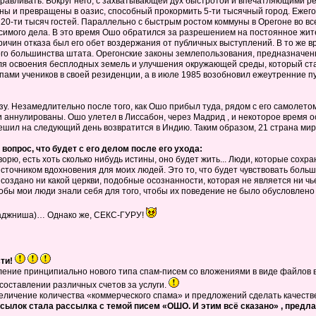
оравливать. Вокруг него, с захватывающей дух быстротой и впечатляющими р
и превращены в оазис, способный прокормить 5-ти тысячный город. Ежегодн
0-ти тысяч гостей. Параллельно с быстрым ростом коммуны в Орегоне во вс
симого дела. В это время Ошо обратился за разрешением на постоянное жите
причин отказа был его обет воздержания от публичных выступлений. В то же
го большинства штата. Орегонские законы землепользования, предназначен
я освоения бесплодных земель и улучшения окружающей среды, который стал,
пами учеников в своей резиденции, а в июле 1985 возобновил ежеутренние 
зу. Незамедлительно после того, как Ошо прибыл туда, рядом с его самолет
 аннулированы. Ошо улетел в Лиссабон, через Мадрид , и некоторое время о
ешил на следующий день возвратится в Индию. Таким образом, 21 страна мира
вопрос, что будет с его делом после его ухода:
оворю, есть хоть сколько нибудь истины, оно будет жить... Люди, которые сох
источником вдохновения для моих людей. Это то, что будет чувствовать больши
 создано ни какой церкви, подобные осознанности, которая не является ни 
чтобы мои люди знали себя для того, чтобы их поведение не было обусловлено 
Раджниша)… Однако же, СЕКС-ГУРУ!
сти!
ение принципиально нового типа спам-писем со вложениями в виде файлов 
составлении различных счетов за услуги.
личение количества «коммерческого спама» и предложений сделать качествен
ссылок стала рассылка с темой писем «ОШО. И этим всё сказано» , пре