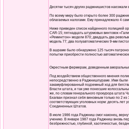
Десятки тысяч других раджнишистов наезжали
По всему миру было открыто более 300 раджниш
облагаемых налогами. Ему принадлежало 4 само
Ниже приведен список найденного полицией о
CAR-15; пятнадцать штурмовых винтовок «Галил
«Ремингтон» модели 870; двадцать два револьв
модель 77; два полуавтоматических 9-мм писто
В ашраме было обнаружено 125 тысяч патронов,
попытки приобрести полностью автоматическое
Окрестным фермерам, доведенным аморальным п
Под воздействием общественного мнения полиц
непосредственно в Раджнишпураме. Ими были о
закамуфлированный подземный ход для бегства 
Власти штата, и так уже понесшие колоссальны
же, по словам генерального прокурора штата Ч
Бхагван признал себя виновным только по 2 из
соответствующих уголовных норм: десять лет у
Соединенных Штатов.
В июле 1986 года Раджниш смог наконец, вернут
ученико. В январе 1987 года Раджниш вновь пер
безбрежностью, глубиной, хаотичностью, бездн