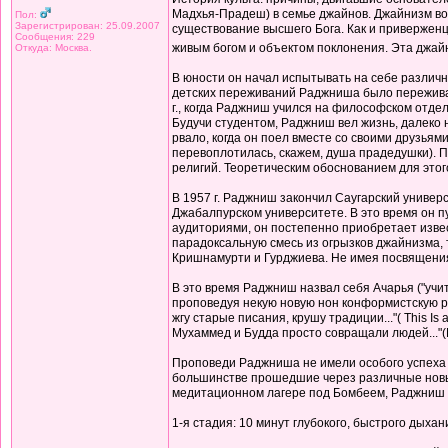
Мадхья-Прадеш) в семье джайнов. Джайнизм воз
Пол:
Зарегистрирован: 25.09.2007
существование высшего Бога. Как и привержен
Сообщения: 229
живым богом и объектом поклонения. Эта джай
Откуда: Москва.
В юности он начал испытывать на себе различн
детских переживаний Раджниша было переживани
г., когда Раджниш учился на философском отдел
Будучи студентом, Раджниш вел жизнь, далеко н
рвало, когда он поел вместе со своими друзьям
перевоплотилась, скажем, душа прадедушки). П
религий. Теоретическим обоснованием для этог
В 1957 г. Раджниш закончил Саугарский универ
Джабалпурском университете. В это время он 
аудиториями, он постепенно приобретает извес
парадоксальную смесь из огрызков джайнизма, 
Кришнамурти и Гурджиева. Не имея посвящения 
В это время Раджниш назвал себя Ачарья ("учи
проповедуя некую новую нон конформистскую р
жгу старые писания, крушу традиции..."( This Is
Мухаммед и Будда просто совращали людей..."(Ма
Проповеди Раджниша не имели особого успеха в 
большинстве прошедшие через различные новые 
медитационном лагере под Бомбеем, Раджниш в
1-я стадия: 10 минут глубокого, быстрого дыха