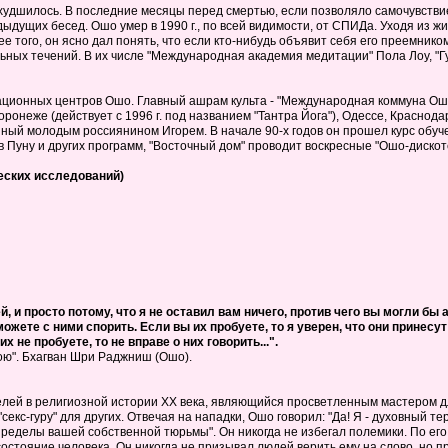
ухудшилось. В последние месяцы перед смертью, если позволяло самочувствие
дущих бесед. Ошо умер в 1990 г., по всей видимости, от СПИДа. Уходя из жиз
 того, он ясно дал понять, что если кто-нибудь объявит себя его преемником,
ьных течений. В их числе "Международная академия медитации" Пола Лоу, "Г
ационных центров Ошо. Главный ашрам культа - "Международная коммуна Ошо
онеже (действует с 1996 г. под названием "Тантра Йога"), Одессе, Краснодар
нный молодым россиянином Игорем. В начале 90-х годов он прошел курс обу
в Пуну и других программ, "Восточный дом" проводит воскресные "Ошо-дискоте
еских исследований)
, и просто потому, что я не оставил вам ничего, против чего вы могли б
можете с ними спорить. Если вы их пробуете, то я уверен, что они принесу
х не пробуете, то не вправе о них говорить...".
ою". Бхагван Шри Раджниш (Ошо).
елей в религиозной истории XX века, являющийся просветленным мастером 
секс-гуру" для других. Отвечая на нападки, Ошо говорил: "Да! Я - духовный 
ределы вашей собственной тюрьмы". Он никогда не избегал полемики. По его 
 состояние человека. Он никогда не призывал людей верить ему на слово, но