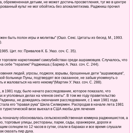
 обремененная детьми, не может достичь просветления, туг же в центре
ированный культ не мог обойтись без апокалиптизма. Раджниш прочил
лжен быть полон игры и молитвы" (Ошо. Секс. Цитаты из бесед. М., 1993.
).
85. Цит. по: Привалов К. Б. Указ. соч. С. 35).
и торговле наркотиками! самоубийствах среди ашрамовцев. Случалось, что
ебе "терапию" Раджниша.( Баркер А. Указ. соч. С. 244).
новения людей, угрозы, поджоги, взрывы, брошенные дети "ашрамовцев",
кой больнице Пуны, подтвердят все сказанное, не забыв упомянуть о
и жаловаться на него некому"(Мартин У. Указ. соч. С. 288).
в 1981 году, было начато расследование, которое показало, что
 и уголовных делах на членов секты". В том же году правительство
аджниш, не дожидаясь окончания расследования, с 1 мая 1981 года
тала его "правая рука" Шила Силвермен. Распродав в начале лета 1981
по туристической визе выехал в США якобы для лечения
сь поначалу обосновалась сельскохозяйственная коммуна раджнишистов, а
, торговые улицы, рестораны, парки, сады, оранжереи, дороги и
им солнцем по 12 часов в сутки, спали в бараках и все время слушали
к сказать пир духа.