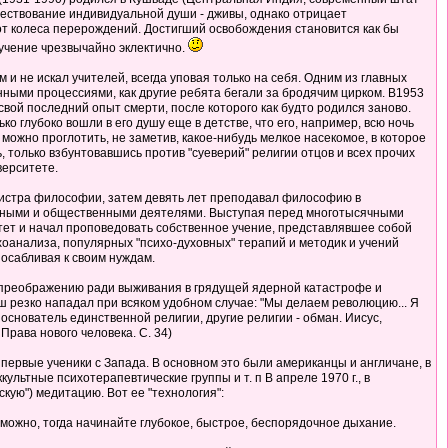
уществование индивидуальной души - дживы, однако отрицает
от колеса перерождений. Достигший освобождения становится как бы
учение чрезвычайно эклектично.
и не искал учителей, всегда уповая только на себя. Одним из главных
нными процессиями, как другие ребята бегали за бродячим цирком. В1953
свой последний опыт смерти, после которого как будто родился заново.
 глубоко вошли в его душу еще в детстве, что его, например, всю ночь
 можно проглотить, не заметив, какое-нибудь мелкое насекомое, в которое
 только взбунтовавшись против "суеверий" религии отцов и всех прочих
верситете.
агистра философии, затем девять лет преподавал философию в
иозными и общественными деятелями. Выступая перед многотысячными
итет и начал проповедовать собственное учение, представлявшее собой
хоанализа, популярных "психо-духовных" терапий и методик и учений
посабливая к своим нуждам.
му преображению ради выживания в грядущей ядерной катастрофе и
резко нападал при всяком удобном случае: "Мы делаем революцию... Я
"Я основатель единственной религии, другие религии - обман. Иисус,
Права нового человека. С. 34)
ь первые ученики с Запада. В основном это были американцы и англичане, в
ьтные психотерапевтические группы и т. п В апреле 1970 г., в
ую") медитацию. Вот ее "технология":
озможно, тогда начинайте глубокое, быстрое, беспорядочное дыхание.