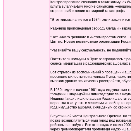
Контролирование сознания в таких коммунах б
культа в Лагуна-Бич многие саньясины-женщины
скорое приближение всемирной катастрофы:
"Этот кризис начнется в 1984 году и закончится 
Раджниш проповедовал свободу блуда и извращ
"Нет ничего грешного в чистом простом сексе...
Цит. по: Новые религиозные организации России 
"Развивайте вашу сексуальность, не подавляйте се
Посетители коммуны в Пуне возвращались с рас
сеансы медитаций в раджнишевских ашрамах зак
Вот отрывок из воспоминаний о посещении ашра
просящие милостыню на улицах Пуны, наркотики 
высоком уровне психических расстройств, обусло
В 1980 году и в начале 1981 года индуистские 
""Раджниш Фаун-дэйшн Лимитед" увязла в неупл
Индиры Ганди лишило ашрам Раджниша статуса 
перестал выступать с лекциями и вообще говор
года имущество ашрама, сняв деньги со своих 
В пустынной части Центрального Орегона, на 
позже возник пятитысячный город под название
рейсовые автобусы. Все это создали около 200
через громкоговорители проповеди Раджниша, в 