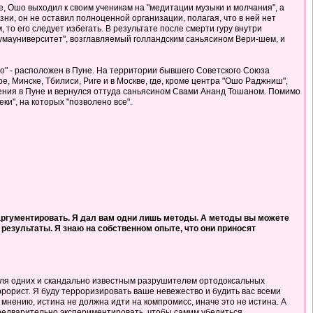
, Ошо выходил к своим ученикам на "медитации музыки и молчания", а
ни, он не оставил полноценной организации, полагая, что в ней нет
 то его следует избегать. В результате после смерти гуру внутри
умауниверситет", возглавляемый голландским саньясином Вери-шем, и
" - расположен в Пуне. На территории бывшего Советского Союза
е, Минске, Тбилиси, Риге и в Москве, где, кроме центра "Ошо Раджниш",
чения в Пуне и вернулся оттуда саньясином Свами Ананд Тошаном. Помимо
ки", на которых "позволено все".
ы аргументировать. Я дал вам одни лишь методы. А методы вы можете
т результаты. Я знаю на собственном опыте, что они приносят
для одних и скандально известным разрушителем ортодоксальных
террорист. Я буду терроризировать ваше невежество и будить вас всеми
мнению, истина не должна идти на компромисс, иначе это не истина. А
 предварительно экспериментировать, чтобы самим убедиться.