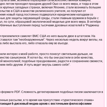
езультатами, возникла образцовая сельскохозяйственная коммуна.
о летом проходил праздник друзей Ошо со всего мира, и тогда в этом
ех крупных западных странах, включая Японию, стали возникать большие
льство в США в качестве религиозного учителя, но получил от
 время новый город постоянно подвергался юридическим нападкам со
ные для защиты окружающей среды, стали главным оружием в борьбе с
 по сути, образцовой экологической моделью для всего мира. В октябре
публичные выступления перед тысячами духовных искателей в "Раджнеш
ом приземлился самолет ВМС США из него вышли двое в штатском. На
ставался там "необнаруженным". Через несколько недель вокруг виллы, на
 либо выслала его, либо отказала ему во въезде.
ранили интерес к моей работе, просто понесут светильник дальше, не
нство саньясинов. Я хотел бы, что бы они растили в себе качества,
чьей монополией; подобные празднованию, радости и сохранению свежести,
кем-либо другим. И путь ведет внутрь самого себя".
в формате PDF. Сложность детектирования подобных писем заключается в
ные рассылки, в то время как присутствие «туристического спама»
длагающая 6-дисковый медиа-архив с восточными философскими