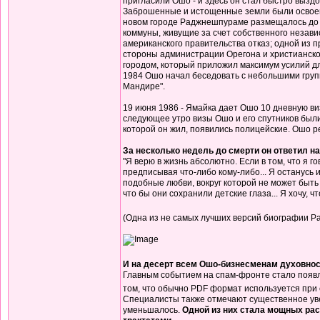
пригласили Ошо - и здесь он стал быстро вызд
Заброшенные и истощенные земли были освоены 
новом городе Раджнешпураме размещалось до 2
коммуны, живущие за счет собственного незави
американского правительства отказ; одной из 
стороны администрации Орегона и христианско
городом, который приложил максимум усилий дл
1984 Ошо начал беседовать с небольшими груп
Мандире".
19 июня 1986 - Ямайка дает Ошо 10 дневную ви
следующее утро визы Ошо и его спутников были
которой он жил, появились полицейские. Ошо р
За несколько недель до смерти он ответил на 
"Я верю в жизнь абсолютно. Если в том, что я г
предписывая что-либо кому-либо... Я останусь 
подобные любви, вокруг которой не может быть
что бы они сохранили детские глаза... Я хочу, 
(Одна из не самых лучших версий биографии 
И на десерт всем Ошо-бизнесменам духовно
Главным событием на спам-фронте стало появл
том, что обычно PDF формат используется при 
Специалисты также отмечают существенное уве
уменьшалось.
Одной из них стала мощных ра