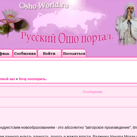
тевой зал
»
Хочу поспорить.
Сообщение
ндуистским новообразованиям - это абсолютно "авторское произведение", бл
ем данного культа- алчность, похоть и жажда власти. Раджниш Чандра Моха