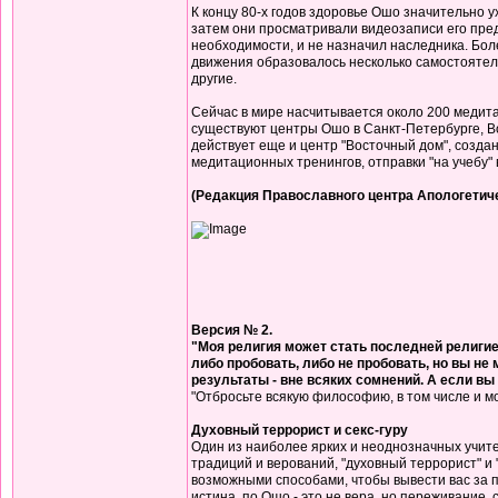
К концу 80-х годов здоровье Ошо значительно 
затем они просматривали видеозаписи его преды
необходимости, и не назначил наследника. Более
движения образовалось несколько самостоятел
другие.
Сейчас в мире насчитывается около 200 медит
существуют центры Ошо в Санкт-Петербурге, Вор
действует еще и центр "Восточный дом", созда
медитационных тренингов, отправки "на учебу" 
(Редакция Православного центра Апологетич
Версия № 2.
"Моя религия может стать последней религией
либо пробовать, либо не пробовать, но вы не 
результаты - вне всяких сомнений. А если вы и
"Отбросьте всякую философию, в том числе и м
Духовный террорист и секс-гуру
Один из наиболее ярких и неоднозначных учит
традиций и верований, "духовный террорист" и "
возможными способами, чтобы вывести вас за п
истина, по Ошо - это не вера, но переживание,