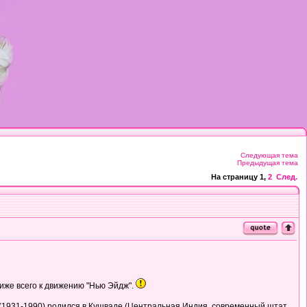
Следующая тема
Предыдущая тема
На страницу
1
,
2
След.
иже всего к движению "Нью Эйдж".
н (1931-1990) родился в Кушваде (Центральная Индия, современный штат