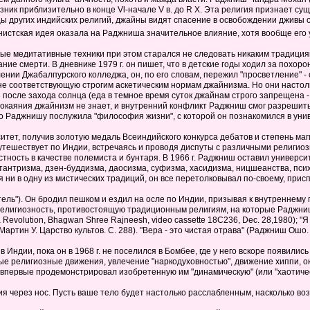
ник приблизительно в конце Vl-начале V в. до R X. Эта религия признает с
цы других индийских религий, джайны видят спасение в освобождении дживы 
нистская идея оказала на Раджниша значительное влияние, хотя вообще его 
ые медитативные техники при этом старался не следовать никаким традициям 
е смерти. В дневнике 1979 г. он пишет, что в детские годы ходил за похоро
ении Джабалпурского колледжа, он, по его словам, пережил "просветление" - 
е соответствующую строгим аскетическим нормам джайнизма. Но они настолько
и после захода солнца (еда в темное время суток джайнам строго запрещена -
окаяния джайнизм не знает, и внутренний конфликт Раджниш смог разрешить,
о Раджнишу послужила "философия жизни", с которой он познакомился в уни
ситет, получив золотую медаль Всеиндийского конкурса дебатов и степень м
путешествует по Индии, встречаясь и проводя диспуты с различными религ
тность в качестве полемиста и бунтаря. В 1966 г. Раджниш оставил универс
тантризма, дзен-буддизма, даосизма, суфизма, хасидизма, ницшеанства, пси
ни в одну из мистических традиций, он все перетолковывал по-своему, прис
тель"). Он бродил пешком и ездил на осле по Индии, призывая к внутренне
елигиозность, противостоящую традиционным религиям, на которые Раджниш 
 a Revolution, Bhagwan Shree Rajneesh, video cassette 18C236, Dec. 28,1980); 
ртин У. Царство культов. С. 288). "Вера - это чистая отрава" (Раджниш Ошо. 
Индии, пока он в 1968 г. не поселился в Бомбее, где у него вскоре появилис
религиозные движения, увлечение "наркодуховностью", движение хиппи, оккул
первые продемонстрировал изобретенную им "динамическую" (или "хаотическ
ния через нос. Пусть ваше тело будет настолько расслабленным, насколько в