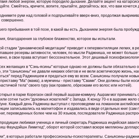
твия любой энергии, которую породило дыхание. Делайте акцент на катарсисе, 
цуйте. Смейтесь, кричите, вопите, прыгайте, дергайтесь: все, что вам хочется 
Поднимите руки над головой и подпрыгивайте вверх-вниз, продолжая выкрикиват
я совершенно.
шего пребывания в той позе, в какой вы есть. Дыханием энергия была пробуж
ания, благодарения за глубокое блаженство, которое вы испытали.
й стадии "динамической медитации" приводит к гипервентиляции легких, в ре
рпавшее резервы активности, человек, по мысли Раджниша, не может больше у
аблено, в свои права вступает бессознательное. Этот дешевый психофизиолог
сех желающих в "Сэнь-ясины" которые однако не должны были обязательно о
 эти "саньясины" не давали никаких обетов и не вели аскетическую жизнь, н
крыться" перед Раджнишем и предаться ему во всем. Саньясины получали новы
риставку "Ма" (мама), а мужчины - приставку "Свами". Они должны были но
астичкой тела" своего гуру (как правило, обрезками его волос или ногтей).
 открыл в парке Корегаон свой первый ашрам-коммуну. Ашрам мог принимать од
тили сотни тысяч "духовных искателей" с Запада. К концу 70-х в ашраме жило
Пуне. Каждый день Раджниш выступал с проповедями на ломанном английск
ции записывались на магнитофон и издавались в виде отдельных книг (сам гу
ниг, переведенных более чем на 30 языков, последователи Раджниша распрос
й продукции любимая ученица и личный секретарь Раджниша индийская аван
иш Фаундэйшн Лимитед", оборот которой составил вскоре миллионы долларо
ии", в которых работали профессионалы-психотерапевты. Саньясины-раджни