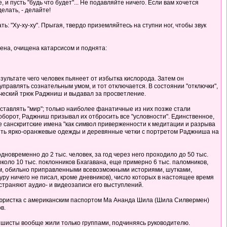
и пусть "будь что будет"... Не подавляйте ничего. Если вам хочется
делать, - делайте!
ь: "Ху-ху-ху". Прыгая, твердо приземляйтесь на ступни ног, чтобы звук
дена, очищена катарсисом и поднята:
зультате чего человек пьянеет от избытка кислорода. Затем он
правлять сознательным умом, и тот отключается. В состоянии "отключки",
ический трюк Раджниш и выдавал за просветление.
ставлять "мир"; только наиболее фанатичные из них позже стали
аоборот, Раджниш призывал их отбросить все "условности". Единственное,
е санскритские имена "как символ приверженности к медитации и разрыва
сить ярко-оранжевые одежды и деревянные четки с портретом Раджниша на
новременно до 2 тыс. человек, за год через него проходило до 50 тыс.
 около 10 тыс. поклонников Бхагавана, еще примерно 6 тыс. паломников,
ом, обильно приправленными всевозможными историями, шутками,
ру ничего не писал, кроме дневников), число которых в настоящее время
траняют аудио- и видеозаписи его выступлений.
тюристка с американским паспортом Ма Ананда Шила (Шила Силвермен)
в.
шисты вообще жили только группами, подчиняясь руководителю.