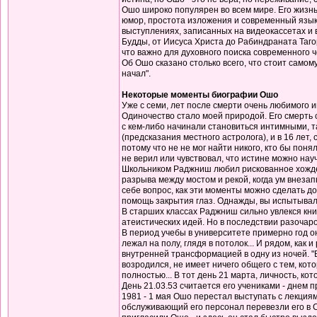
Ошо широко популярен во всем мире. Его жизнь
юмор, простота изложения и современный язык
выступлениях, записанных на видеокассетах и в
Будды, от Иисуса Христа до Рабиндраната Тагор
что важно для духовного поиска современного 
Об Ошо сказано столько всего, что стоит самом
начал".
Некоторые моменты биографии Ошо
Уже с семи, лет после смерти очень любимого 
Одиночество стало моей природой. Его смерть 
с кем-либо начинали становиться интимными, т
(предсказания местного астролога), и в 16 лет
потому что не не мог найти никого, кто бы поня
не верил или чувствовал, что истине можно науч
Школьником Раджниш любил рискованное хождение
разрыва между мостом и рекой, когда ум внеза
себе вопрос, как эти моменты можно сделать дос
помощь закрытия глаз. Однажды, вы испытывали 
В старших классах Раджниш сильно увлекся кни
атеистических идей. Но в последствии разочаров
В период учебы в университете примерно год о
лежал на полу, глядя в потолок... И рядом, как
внутренней трансформацией в одну из ночей. "В
возродился, не имеет ничего общего с тем, кото
полностью... В тот день 21 марта, личность, к
День 21.03.53 считается его учениками - днем 
1981 - 1 мая Ошо перестал выступать с лекциям
обслуживающий его персонал перевезли его в С