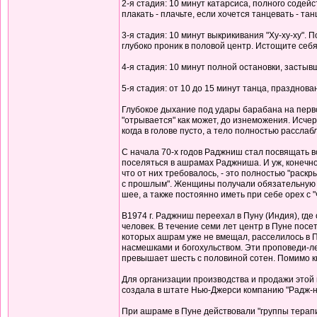
2-я стадия: 10 минут катарсиса, полного содейс
плакать - плачьте, если хочется танцевать - тан
3-я стадия: 10 минут выкрикивания "Ху-ху-ху". 
глубоко проник в половой центр. Истощите себ
4-я стадия: 10 минут полной остановки, застыв
5-я стадия: от 10 до 15 минут танца, празднов
Глубокое дыхание под удары барабана на перво
"отрывается" как может, до изнеможения. Исче
когда в голове пусто, а тело полностью рассл
С начала 70-х годов Раджниш стал посвящать в
поселяться в ашрамах Раджниша. И уж, конечно,
что от них требовалось, - это полностью "рас
с прошлым". Женщины получали обязательную п
шее, а также постоянно иметь при себе орех с "ч
В1974 г. Раджниш переехал в Пуну (Индия), где
человек. В течение семи лет центр в Пуне посе
которых ашрам уже не вмещал, расселилось в 
насмешками и богохульством. Эти проповеди-лек
превышает шесть с половиной сотен. Помимо к
Для организации производства и продажи это
создала в штате Нью-Джерси компанию "Радж-н
При ашраме в Пуне действовали "группы терап