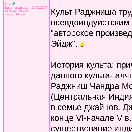
Пол:
Зарегистрирован: 25.09.2007
Культ Раджниша тру
Сообщения: 229
Откуда: Москва.
псевдоиндуистским 
"авторское произве
Эйдж".
История культа: пр
данного культа- алч
Раджниш Чандра Мох
(Центральная Инди
в семье джайнов. Д
конце Vl-начале V в
существование инди