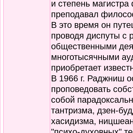
и степень магистра
преподавал филосо
В это время он путе
проводя диспуты с 
общественными дея
многотысячными ауд
приобретает известн
В 1966 г. Раджниш о
проповедовать собс
собой парадоксальн
тантризма, дзен-бу
хасидизма, ницшеан
"психо-духовных" те