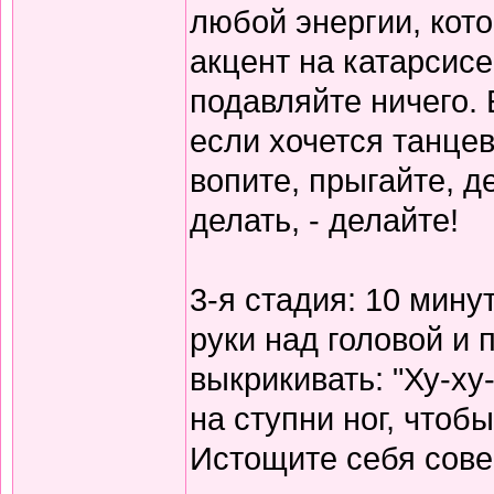
любой энергии, кот
акцент на катарсисе,
подавляйте ничего. 
если хочется танцев
вопите, прыгайте, д
делать, - делайте!
3-я стадия: 10 мину
руки над головой и 
выкрикивать: "Ху-ху
на ступни ног, чтоб
Истощите себя сов