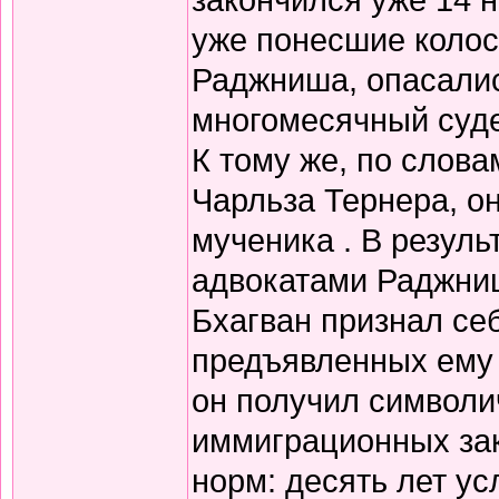
уже понесшие колос
Раджниша, опасалис
многомесячный суде
К тому же, по слова
Чарльза Тернера, о
мученика . В резуль
адвокатами Раджниш
Бхагван признал себ
предъявленных ему 
он получил символи
иммиграционных зак
норм: десять лет у