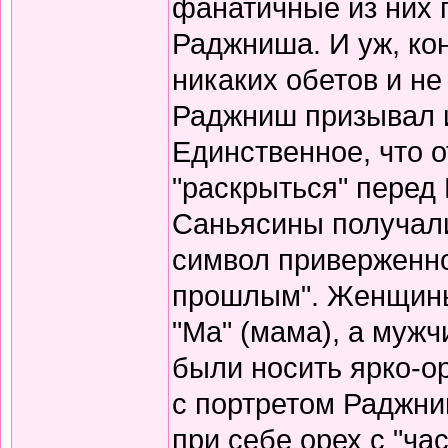
фанатичные из них 
Раджниша. И уж, кон
никаких обетов и не
Раджниш призывал и
Единственное, что о
"раскрыться" перед
Саньясины получали
символ приверженно
прошлым". Женщины
"Ма" (мама), а мужч
были носить ярко-о
с портретом Раджни
при себе орех с "час