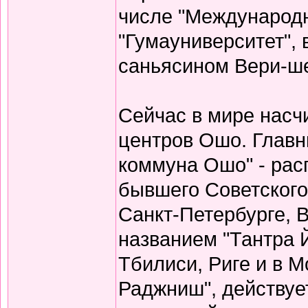
числе "Международн
"Гумауниверситет",
саньясином Вери-ше
Сейчас в мире насч
центров Ошо. Главн
коммуна Ошо" - рас
бывшего Советског
Санкт-Петербурге, В
названием "Тантра Й
Тбилиси, Риге и в М
Раджниш", действуе