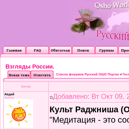
Взгляды России.
Список форумов Русский ОШО Портал
»
Гос
Автор
Авдей
Добавлено: Вт Окт 09, 
Знаток
Культ Раджниша (О
"Медитация - это со