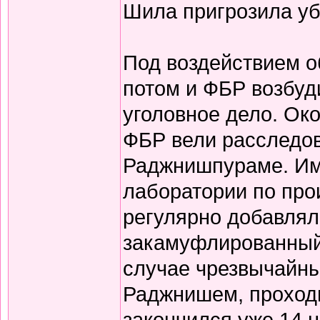
Шила пригрозила уб
Под воздействием о
потом и ФБР возбуд
уголовное дело. Ок
ФБР вели расследов
Раджнишпураме. Им
лаборатории по про
регулярно добавлял
закамуфлированный 
случае чрезвычайны
Раджнишем, проходи
закончился уже 14 н