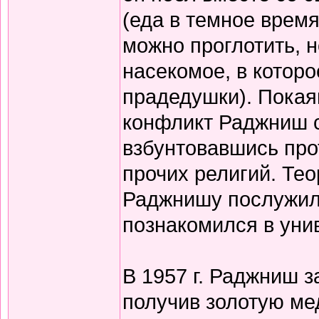
(еда в темное время
можно проглотить, н
насекомое, в котор
прадедушки). Покая
конфликт Раджниш с
взбунтовавшись прот
прочих религий. Те
Раджнишу послужила
познакомился в уни
В 1957 г. Раджниш з
получив золотую ме