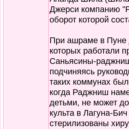
Джерси компанию "
оборот которой сос
При ашраме в Пуне 
которых работали 
Саньясины-раджниш
подчиняясь руковод
таких коммунах бы
когда Раджниш наме
детьми, не может до
культа в Лагуна-Би
стерилизованы хиру