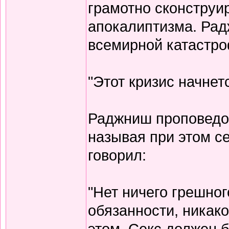
грамотно сконструи
апокалиптизма. Ра
всемирной катастр
"Этот кризис начнетс
Раджниш проповедов
называя при этом с
говорил:
"Нет ничего грешног
обязанности, никако
этом. Секс должен 