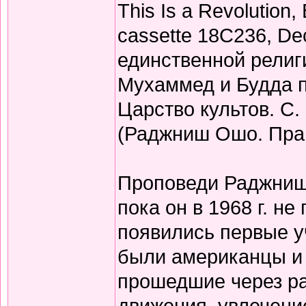
This Is a Revolution
cassette 18C236, De
единственной религи
Мухаммед и Будда п
Царство культов. С. 
(Раджниш Ошо. Прав
Проповеди Раджниша
пока он в 1968 г. не
появились первые у
были американцы и 
прошедшие через р
движения, увлечени