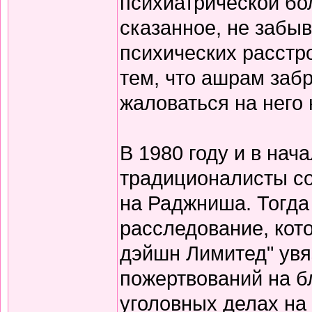
психиатрической бо
сказанное, не забы
психических расстро
тем, что ашрам забр
жаловаться на него н
В 1980 году и в нач
традиционалисты с
на Раджниша. Тогда 
расследование, кот
дэйшн Лимитед" увя
пожертвований на б
уголовных делах на 