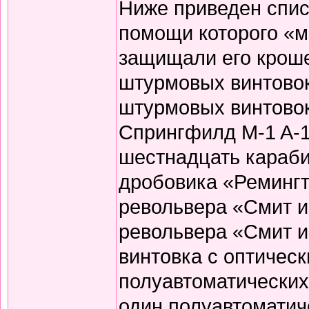
Ниже приведен спис
помощи которого «
защищали его кроше
штурмовых винтово
штурмовых винтовок
Спрингфилд M-1 A-1
шестнадцать караби
дробовика «Ремингт
револьвера «Смит и
револьвера «Смит и 
винтовка с оптичес
полуавтоматических
один полуавтоматич