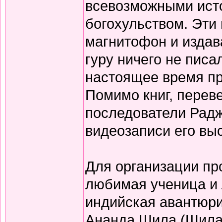
всевозможными ист
богохульством. Эти
магнитофон и издав
гуру ничего не писа
настоящее время пр
Помимо книг, перев
последователи Радж
видеозаписи его вы
Для организации пр
любимая ученица и
индийская авантюри
Ананда Шила (Шила