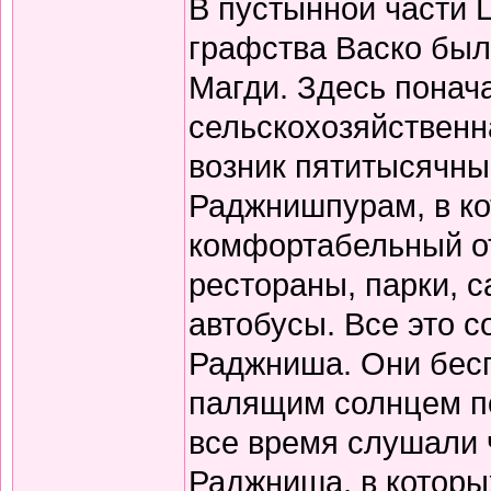
В пустынной части 
графства Васко был
Магди. Здесь понач
сельскохозяйственн
возник пятитысячны
Раджнишпурам, в ко
комфортабельный от
рестораны, парки, 
автобусы. Все это 
Раджниша. Они бесп
палящим солнцем по 
все время слушали 
Раджниша, в которы