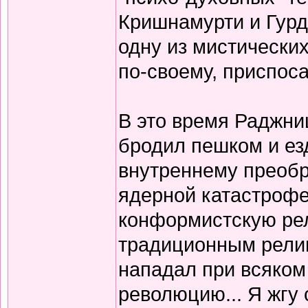
Кришнамурти и Гурд
одну из мистически
по-своему, приспос
В это время Раджниш
бродил пешком и ез
внутреннему преоб
ядерной катастрофе
конформистскую ре
традиционным религ
нападал при всяком
революцию... Я жгу 