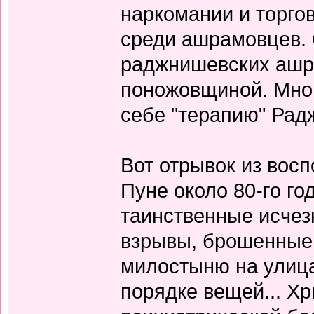
наркомании и торго
среди ашрамовцев. 
раджнишевских ашр
поножовщиной. Мног
себе "терапию" Радж
Вот отрывок из вос
Пуне около 80-го го
таинственные исчез
взрывы, брошенные
милостыню на улицах
порядке вещей... Х