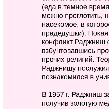
(еда в темное время
можно проглотить, н
насекомое, в котор
прадедушки). Покая
конфликт Раджниш с
взбунтовавшись прот
прочих религий. Те
Раджнишу послужила
познакомился в уни
В 1957 г. Раджниш з
получив золотую ме