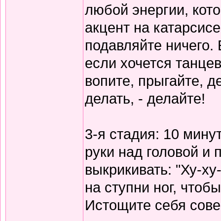
любой энергии, кот
акцент на катарсисе,
подавляйте ничего. 
если хочется танцев
вопите, прыгайте, д
делать, - делайте!
3-я стадия: 10 мину
руки над головой и 
выкрикивать: "Ху-ху
на ступни ног, чтоб
Истощите себя сов