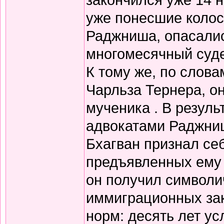
уже понесшие колос
Раджниша, опасалис
многомесячный суде
К тому же, по слова
Чарльза Тернера, о
мученика . В резуль
адвокатами Раджниш
Бхагван признал себ
предъявленных ему 
он получил символи
иммиграционных зак
норм: десять лет у