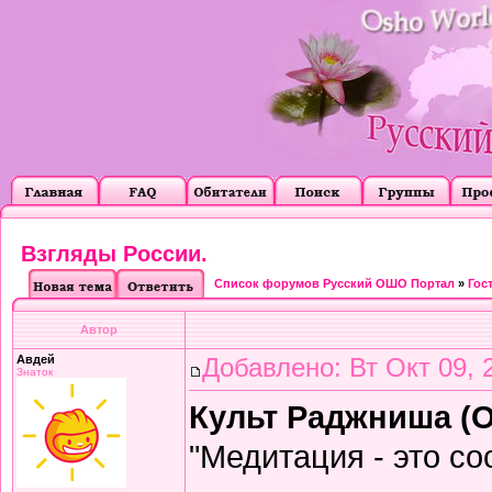
Взгляды России.
Список форумов Русский ОШО Портал
»
Гос
Автор
Авдей
Добавлено: Вт Окт 09, 
Знаток
Культ Раджниша (О
"Медитация - это со