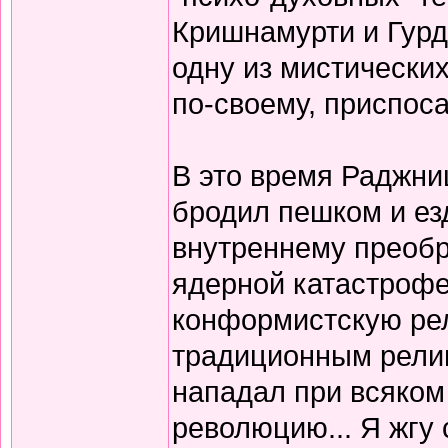
Кришнамурти и Гурд
одну из мистически
по-своему, приспос
В это время Раджниш
бродил пешком и ез
внутреннему преоб
ядерной катастрофе
конформистскую ре
традиционным религ
нападал при всяком
революцию... Я жгу 