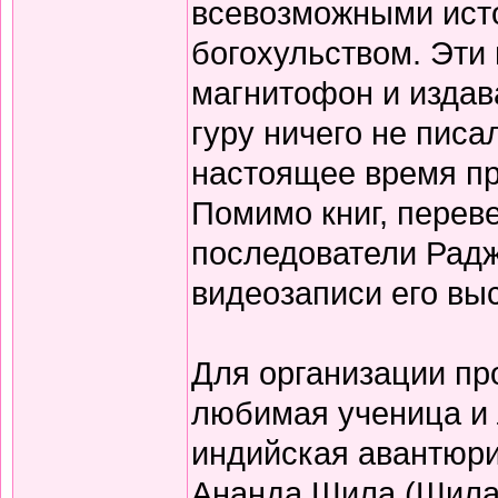
всевозможными ист
богохульством. Эти
магнитофон и издав
гуру ничего не писа
настоящее время пр
Помимо книг, перев
последователи Радж
видеозаписи его вы
Для организации пр
любимая ученица и
индийская авантюри
Ананда Шила (Шила