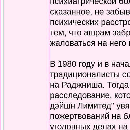
психиатрической бо
сказанное, не забы
психических расстро
тем, что ашрам забр
жаловаться на него н
В 1980 году и в нач
традиционалисты с
на Раджниша. Тогда 
расследование, кот
дэйшн Лимитед" увя
пожертвований на б
уголовных делах на 