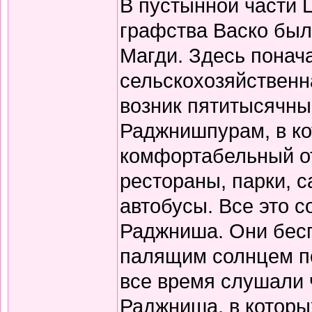
В пустынной части 
графства Васко был
Магди. Здесь понач
сельскохозяйственн
возник пятитысячны
Раджнишпурам, в ко
комфортабельный от
рестораны, парки, 
автобусы. Все это 
Раджниша. Они бесп
палящим солнцем по 
все время слушали 
Раджниша, в которы