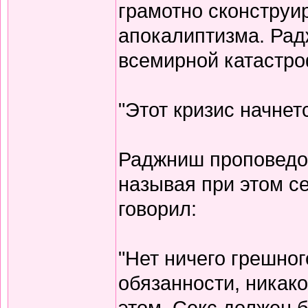
грамотно сконструи
апокалиптизма. Ра
всемирной катастр
"Этот кризис начнетс
Раджниш проповедов
называя при этом с
говорил:
"Нет ничего грешног
обязанности, никако
этом. Секс должен 