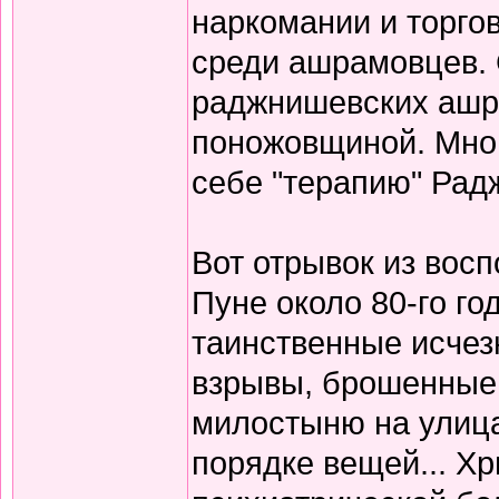
наркомании и торго
среди ашрамовцев. 
раджнишевских ашр
поножовщиной. Мног
себе "терапию" Радж
Вот отрывок из вос
Пуне около 80-го го
таинственные исчез
взрывы, брошенные
милостыню на улицах
порядке вещей... Х