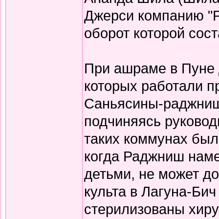
Джерси компанию "
оборот которой сос
При ашраме в Пуне 
которых работали 
Саньясины-раджниш
подчиняясь руковод
таких коммунах бы
когда Раджниш наме
детьми, не может до
культа в Лагуна-Би
стерилизованы хиру