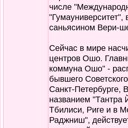
числе "Международн
"Гумауниверситет",
саньясином Вери-ше
Сейчас в мире насч
центров Ошо. Главн
коммуна Ошо" - рас
бывшего Советског
Санкт-Петербурге, В
названием "Тантра Й
Тбилиси, Риге и в М
Раджниш", действуе