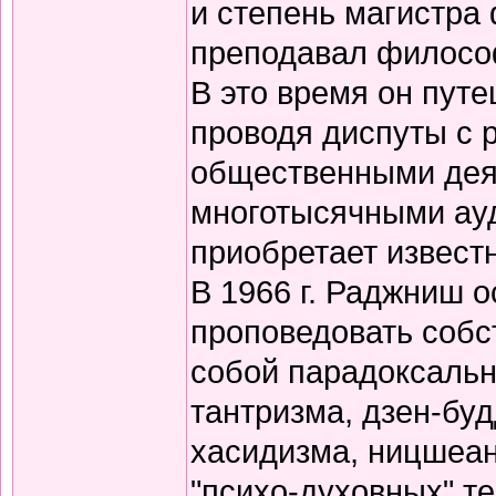
и степень магистра
преподавал филосо
В это время он путе
проводя диспуты с 
общественными дея
многотысячными ауд
приобретает известн
В 1966 г. Раджниш о
проповедовать собс
собой парадоксальн
тантризма, дзен-бу
хасидизма, ницшеан
"психо-духовных" те