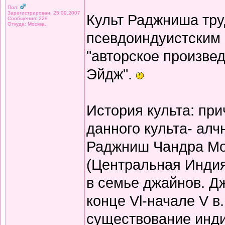
Пол:
Зарегистрирован: 25.09.2007
Культ Раджниша тру
Сообщения: 229
Откуда: Москва.
псевдоиндуистским 
"авторское произве
Эйдж".
История культа: пр
данного культа- алч
Раджниш Чандра Мох
(Центральная Инди
в семье джайнов. Д
конце Vl-начале V в
существование инди