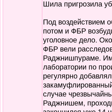
Шила пригрозила уб
Под воздействием о
потом и ФБР возбуд
уголовное дело. Ок
ФБР вели расследов
Раджнишпураме. Им
лаборатории по про
регулярно добавлял
закамуфлированный 
случае чрезвычайны
Раджнишем, проходи
закончился уже 14 н