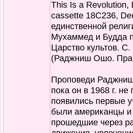
This Is a Revolution
cassette 18C236, De
единственной религи
Мухаммед и Будда п
Царство культов. С. 
(Раджниш Ошо. Прав
Проповеди Раджниша
пока он в 1968 г. не
появились первые у
были американцы и 
прошедшие через р
движения, увлечени