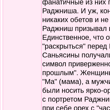
фанатичные из них 
Раджниша. И уж, кон
никаких обетов и не
Раджниш призывал и
Единственное, что о
"раскрыться" перед
Саньясины получали
символ приверженно
прошлым". Женщины
"Ма" (мама), а мужч
были носить ярко-о
с портретом Раджни
при себе орех с "час