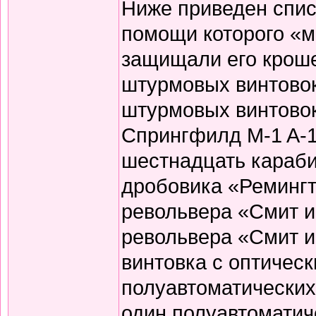
Ниже приведен спис
помощи которого «
защищали его кроше
штурмовых винтово
штурмовых винтовок
Спрингфилд M-1 A-1
шестнадцать караби
дробовика «Ремингт
револьвера «Смит и
револьвера «Смит и 
винтовка с оптичес
полуавтоматических
один полуавтоматич