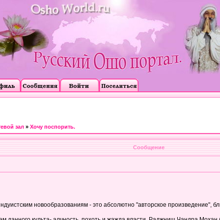
тевой зал
»
Хочу поспорить.
Сообщение
ндуистским новообразованиям - это абсолютно "авторское произведение", бл
ем данного культа- алчность, похоть и жажда власти. Раджниш Чандра Моха