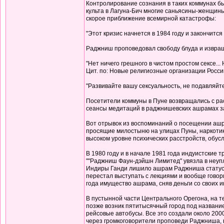
Контролирование сознания в таких коммунах б
культа в Лагуна-Бич многие саньясины-женщины
скорое приближение всемирной катастрофы:
"Этот кризис начнется в 1984 году и закончится 
Раджниш проповедовал свободу блуда и извращ
"Нет ничего грешного в чистом простом сексе...
Цит. по: Новые религиозные организации России 
"Развивайте вашу сексуальность, не подавляйте се
Посетители коммуны в Пуне возвращались с рас
сеансы медитаций в раджнишевских ашрамах зак
Вот отрывок из воспоминаний о посещении ашра
просящие милостыню на улицах Пуны, наркотики 
высоком уровне психических расстройств, обусло
В 1980 году и в начале 1981 года индуистские 
""Раджниш Фаун-дэйшн Лимитед" увязла в неупл
Индиры Ганди лишило ашрам Раджниша статуса 
перестал выступать с лекциями и вообще говор
года имущество ашрама, сняв деньги со своих 
В пустынной части Центрального Орегона, на 
позже возник пятитысячный город под название
рейсовые автобусы. Все это создали около 200
через громкоговорители проповеди Раджниша, в 