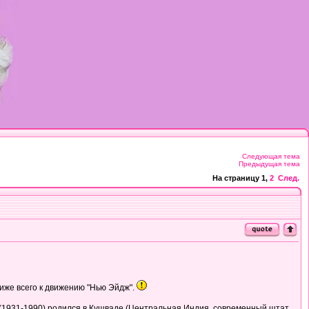
Следующая тема
Предыдущая тема
На страницу
1
,
2
След.
иже всего к движению "Нью Эйдж".
н (1931-1990) родился в Кушваде (Центральная Индия, современный штат