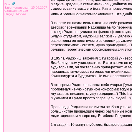
Мадхья-Прадеш) в семье джайнов. Джайнизм воз
Пол:
Зарегистрирован: 25.09.2007
существование высшего Бога. Как и привержен
Сообщения: 229
живым богом и объектом поклонения. Эта джай
Откуда: Москва.
В юности он начал испытывать на себе различн
детских переживаний Раджниша было переживани
г., когда Раджниш учился на философском отдел
Будучи студентом, Раджниш вел жизнь, далеко н
рвало, когда он поел вместе со своими друзьям
перевоплотилась, скажем, душа прадедушки). П
религий. Теоретическим обоснованием для этог
В 1957 г. Раджниш закончил Саугарский универ
Джабалпурском университете. В это время он 
аудиториями, он постепенно приобретает извес
парадоксальную смесь из огрызков джайнизма, 
Кришнамурти и Гурджиева. Не имея посвящения 
В это время Раджниш назвал себя Ачарья ("учи
проповедуя некую новую нон конформистскую р
жгу старые писания, крушу традиции..."( This Is
Мухаммед и Будда просто совращали людей..."(Ма
Проповеди Раджниша не имели особого успеха в 
большинстве прошедшие через различные новые 
медитационном лагере под Бомбеем, Раджниш в
1-я стадия: 10 минут глубокого, быстрого дыха