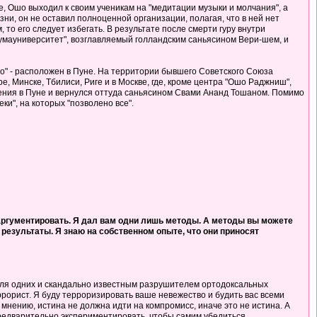
, Ошо выходил к своим ученикам на "медитации музыки и молчания", а
ни, он не оставил полноценной организации, полагая, что в ней нет
 то его следует избегать. В результате после смерти гуру внутри
умауниверситет", возглавляемый голландским саньясином Вери-шем, и
" - расположен в Пуне. На территории бывшего Советского Союза
е, Минске, Тбилиси, Риге и в Москве, где, кроме центра "Ошо Раджниш",
чения в Пуне и вернулся оттуда саньясином Свами Ананд Тошаном. Помимо
ки", на которых "позволено все".
ы аргументировать. Я дал вам одни лишь методы. А методы вы можете
т результаты. Я знаю на собственном опыте, что они приносят
для одних и скандально известным разрушителем ортодоксальных
террорист. Я буду терроризировать ваше невежество и будить вас всеми
мнению, истина не должна идти на компромисс, иначе это не истина. А
 предварительно экспериментировать, чтобы самим убедиться.