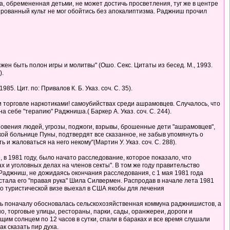
 обремененная детьми, не может достичь просветления, туг же в центре
ированный культ не мог обойтись без апокалиптизма. Раджниш прочил
лжен быть полон игры и молитвы" (Ошо. Секс. Цитаты из бесед. М., 1993.
).
85. Цит. по: Привалов К. Б. Указ. соч. С. 35).
и торговле наркотиками! самоубийствах среди ашрамовцев. Случалось, что
ебе "терапию" Раджниша.( Баркер А. Указ. соч. С. 244).
новения людей, угрозы, поджоги, взрывы, брошенные дети "ашрамовцев",
кой больнице Пуны, подтвердят все сказанное, не забыв упомянуть о
и жаловаться на него некому"(Мартин У. Указ. соч. С. 288).
в 1981 году, было начато расследование, которое показало, что
 и уголовных делах на членов секты". В том же году правительство
аджниш, не дожидаясь окончания расследования, с 1 мая 1981 года
тала его "правая рука" Шила Силвермен. Распродав в начале лета 1981
по туристической визе выехал в США якобы для лечения
сь поначалу обосновалась сельскохозяйственная коммуна раджнишистов, а
, торговые улицы, рестораны, парки, сады, оранжереи, дороги и
им солнцем по 12 часов в сутки, спали в бараках и все время слушали
к сказать пир духа.