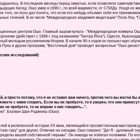
ухудшилось. В последние месяцы перед смертью, если позволяло самочувствие
дущих бесед. Ошо умер в 1990 г., по всей видимости, от СПИДа. Уходя из жиз
 того, он ясно дал понять, что если кто-нибудь объявит себя его преемником,
ьных течений. В их числе "Международная академия медитации" Пола Лоу, "Г
ационных центров Ошо. Главный ашрам культа - "Международная коммуна Ошо
онеже (действует с 1996 г. под названием "Тантра Йога"), Одессе, Краснодар
нный молодым россиянином Игорем. В начале 90-х годов он прошел курс обу
в Пуну и других программ, "Восточный дом" проводит воскресные "Ошо-дискоте
еских исследований)
, и просто потому, что я не оставил вам ничего, против чего вы могли б
можете с ними спорить. Если вы их пробуете, то я уверен, что они принесу
х не пробуете, то не вправе о них говорить...".
ою". Бхагван Шри Раджниш (Ошо).
елей в религиозной истории XX века, являющийся просветленным мастером 
секс-гуру" для других. Отвечая на нападки, Ошо говорил: "Да! Я - духовный 
ределы вашей собственной тюрьмы". Он никогда не избегал полемики. По его 
 состояние человека. Он никогда не призывал людей верить ему на слово, но