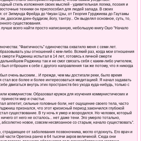
одный стиль изложения своих мыслей - удивительная логика, поэзия и
осточные техники он приспособил для людей запада. В своих
я: от Зигмунда Фрейда до Чжуан Цзы, от Георгия Гурджиева до Гаутамы
 даосизм дзен-буддизм, йогу, тантру... Он выделял основное, суть, то,
венного существования.
шо лучше всего найти просто написанную, небольшую книгу Ошо "Начало
очества: "Фактичность" одиночества охватило меня с семи лет.
образовывать узы отношений с кем-либо. Всякий раз, когда мои отношения
смерти Раджниш испытал в 14 лет, готовясь к личной смерти
В дальнейшем Раджниш так и не смог связать себя с каким-либо учителем,
Я был отброшен к себе с другого направления так же потому, что я никогда
был очень высоким... И прежде, чем мы достигали реки, было время
я стал все более и более интересоваться медитацией. Я начал задавать
ебе двигаться внутрь этих пространств без ухода куда-нибудь, только с
стили коммунистом. Образовал кружок для изучения коммунистических и
т принести мир и счастье.
пал аппетит, сильные головные боли, нет ощущение своего тела, часто
ет Раджниш признался, что этот кризисный период закончился глубокой
стал существование. В ту ночь я умер и возродился. Но человек, который
ничего от него не осталось... нет даже тени. Эго умерло тотально,
о, абсолютно новое, совсем несвязанное со старым, начало существовать".
о, страдающее от заболевания позвоночника, могло отдохнуть. Его врач и
ой части Орегона ранчо в 64 тысячи акров величиной. Сюда они