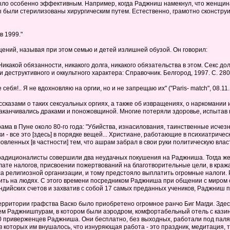
ыло особенно эффективным. Например, когда Раджниш намекнул, что женщина,
 были стерилизованы хирургическим путем. Естественно, грамотно сконстру
в 1999."
ений, называя при этом семью и детей излишней обузой. Он говорил:
 Никакой обязанности, никакого долга, никакого обязательства в этом. Секс до
деструктивного и оккультного характера: Справочник. Белгород, 1997. С. 280
бя!.. Я не вдохновляю на оргии, но и не запрещаю их" ("Paris- match", 08.11.19
сказами о таких сексуальных оргиях, а также об извращениях, о наркомании 
анчивались драками и поножовщиной. Многие потеряли здоровье, испытав на с
ма в Пуне около 80-го года: "Убийства, изнасилования, таинственные исчез
- все это [здесь] в порядке вещей... Христиане, работающие в психиатричес
вленных [в частности] тем, что ашрам забрал в свои руки политическую власть 
традиционалисты совершили два неудачных покушения на Раджниша. Тогда же, 
ате налогов, присвоении пожертвований на благотворительные цели, в кражах
религиозной организации, и тому предстояло выплатить огромные налоги. Р
ить на людях. С этого времени посредником Раджниша при общении с миром с
индийских счетов и захватив с собой 17 самых преданных учеников, Раджниш 
территории графства Васко было приобретено огромное ранчо Биг Магди. Зде
м Раджнишпурам, в котором были аэродром, комфортабельный отель с казино
0 приверженцев Раджниша. Они бесплатно, без выходных, работали под палящ
которых им внушалось, что изнуряющая работа - это праздник, медитация, та