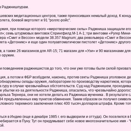
 в Раджнишпурам.
евских медитационных центров, также приносивших немалый доход. К концу 
лета, боевой вертолет и 91 "роллс-ройс".
ружия, при помощи которого «миротворческие силы» Раджниша защищали его
»; семь штурмовых винтовок Спрингфилд M-1 A-1; три винтовки «Ругер Мини
ера «Смит и Вессон» модели 38.357 Magnum; два револьвера «Смит и Вессон»
лета «Детоникс» и еще один полуавтоматически пистолет «Детоникс» другого
 а также 26 магазинов для AR-15; 71 магазин для «Узи» и 90 магазинами дл
 оружие.
оведением раджнишистов до того, что они уже готовы были силой призвать 
ия, а потом и ФБР возбудили, наконец, против секты Раджниша уголовное д
бнаружены склады оружия, лаборатории по производству наркотиков, котор
гуру в случае чрезвычайных обстоятельств. Суд над Раджнишем, проходивши
е убытки из-за деятельности Раджниша, опасались, что чрезвычайно дорого
арльза Тернера, они не хотели делать из Раджниша мученика . В результате
 34 предъявленных ему пунктов обвинения. Таким образом он получил симво
словного тюремного заключения плюс 400 тысяч долларов штрафа. Кроме тог
ься в Индию (еще в декабре 1985 г. его выдворили и оттуда). Он поселился в
ебирается в Пуну. Тут он придумывает себе новое многозначительное имя - "О
ой.