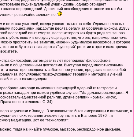
уществование индивидуальной души - дживы, однако отрицает
от колеса перерождений. Достигший освобождения становится как бы
учение чрезвычайно эклектично.
и не искал учителей, всегда уповая только на себя. Одним из главных
нными процессиями, как другие ребята бегали за бродячим цирком. В1953
свой последний опыт смерти, после которого как будто родился заново.
 глубоко вошли в его душу еще в детстве, что его, например, всю ночь
 можно проглотить, не заметив, какое-нибудь мелкое насекомое, в которое
 только взбунтовавшись против "суеверий" религии отцов и всех прочих
верситете.
агистра философии, затем девять лет преподавал философию в
иозными и общественными деятелями. Выступая перед многотысячными
итет и начал проповедовать собственное учение, представлявшее собой
хоанализа, популярных "психо-духовных" терапий и методик и учений
посабливая к своим нуждам.
му преображению ради выживания в грядущей ядерной катастрофе и
резко нападал при всяком удобном случае: "Мы делаем революцию... Я
"Я основатель единственной религии, другие религии - обман. Иисус,
Права нового человека. С. 34)
ь первые ученики с Запада. В основном это были американцы и англичане, в
ьтные психотерапевтические группы и т. п В апреле 1970 г., в
ую") медитацию. Вот ее "технология":
озможно, тогда начинайте глубокое, быстрое, беспорядочное дыхание.