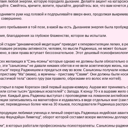
твия любой энергии, которую породило дыхание. Делайте акцент на катарсисе, 
цуйте. Смейтесь, кричите, вопите, прыгайте, дергайтесь: все, что вам хочется 
Поднимите руки над головой и подпрыгивайте вверх-вниз, продолжая выкрикиват
я совершенно.
шего пребывания в той позе, в какой вы есть. Дыханием энергия была пробуж
ания, благодарения за глубокое блаженство, которое вы испытали.
й стадии "динамической медитации" приводит к гипервентиляции легких, в ре
рпавшее резервы активности, человек, по мысли Раджниша, не может больше у
аблено, в свои права вступает бессознательное. Этот дешевый психофизиолог
сех желающих в "Сэнь-ясины" которые однако не должны были обязательно о
 эти "саньясины" не давали никаких обетов и не вели аскетическую жизнь, н
крыться" перед Раджнишем и предаться ему во всем. Саньясины получали новы
риставку "Ма" (мама), а мужчины - приставку "Свами". Они должны были но
астичкой тела" своего гуру (как правило, обрезками его волос или ногтей).
 открыл в парке Корегаон свой первый ашрам-коммуну. Ашрам мог принимать од
тили сотни тысяч "духовных искателей" с Запада. К концу 70-х в ашраме жило
Пуне. Каждый день Раджниш выступал с проповедями на ломанном английск
ции записывались на магнитофон и издавались в виде отдельных книг (сам гу
ниг, переведенных более чем на 30 языков, последователи Раджниша распрос
й продукции любимая ученица и личный секретарь Раджниша индийская аван
иш Фаундэйшн Лимитед", оборот которой составил вскоре миллионы долларо
ии", в которых работали профессионалы-психотерапевты. Саньясины-раджни