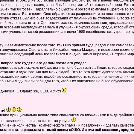
оравливать. Вокруг него, с захватывающей дух быстротой и впечатляющими р
и превращены в оазис, способный прокормить 5-ти тысячный город. Ежегодн
0-ти тысяч гостей. Параллельно с быстрым ростом коммуны в Орегоне во вс
симого дела. В это время Ошо обратился за разрешением на постоянное жите
причин отказа был его обет воздержания от публичных выступлений. В то же
го большинства штата. Орегонские законы землепользования, предназначен
я освоения бесплодных земель и улучшения окружающей среды, который стал,
пами учеников в своей резиденции, а в июле 1985 возобновил ежеутренние 
зу. Незамедлительно после того, как Ошо прибыл туда, рядом с его самолет
 аннулированы. Ошо улетел в Лиссабон, через Мадрид , и некоторое время о
ешил на следующий день возвратится в Индию. Таким образом, 21 страна мира
вопрос, что будет с его делом после его ухода:
оворю, есть хоть сколько нибудь истины, оно будет жить... Люди, которые сох
источником вдохновения для моих людей. Это то, что будет чувствовать больши
 создано ни какой церкви, подобные осознанности, которая не является ни 
чтобы мои люди знали себя для того, чтобы их поведение не было обусловлено 
Раджниша)… Однако же, СЕКС-ГУРУ!
сти!
ение принципиально нового типа спам-писем со вложениями в виде файлов 
составлении различных счетов за услуги.
личение количества «коммерческого спама» и предложений сделать качествен
ссылок стала рассылка с темой писем «ОШО. И этим всё сказано» , пре