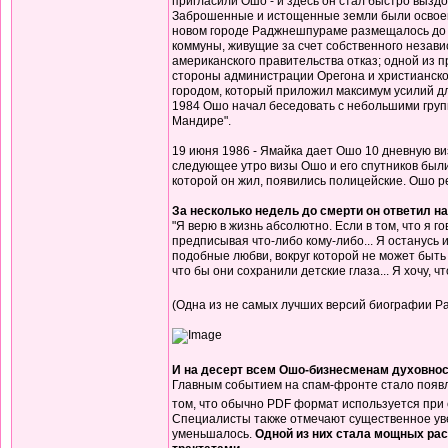
пригласили Ошо - и здесь он стал быстро вызд
Заброшенные и истощенные земли были освоены 
новом городе Раджнешпураме размещалось до 2
коммуны, живущие за счет собственного незави
американского правительства отказ; одной из 
стороны администрации Орегона и христианско
городом, который приложил максимум усилий дл
1984 Ошо начал беседовать с небольшими груп
Мандире".
19 июня 1986 - Ямайка дает Ошо 10 дневную ви
следующее утро визы Ошо и его спутников были
которой он жил, появились полицейские. Ошо р
За несколько недель до смерти он ответил на 
"Я верю в жизнь абсолютно. Если в том, что я г
предписывая что-либо кому-либо... Я останусь 
подобные любви, вокруг которой не может быть
что бы они сохранили детские глаза... Я хочу, 
(Одна из не самых лучших версий биографии 
И на десерт всем Ошо-бизнесменам духовно
Главным событием на спам-фронте стало появл
том, что обычно PDF формат используется при 
Специалисты также отмечают существенное уве
уменьшалось.
Одной из них стала мощных ра