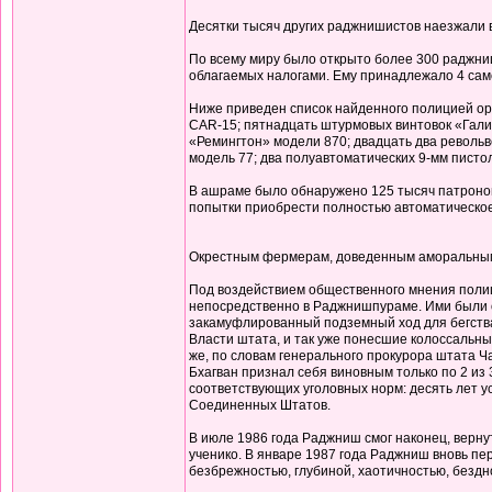
Десятки тысяч других раджнишистов наезжали
По всему миру было открыто более 300 раджниш
облагаемых налогами. Ему принадлежало 4 само
Ниже приведен список найденного полицией о
CAR-15; пятнадцать штурмовых винтовок «Галил
«Ремингтон» модели 870; двадцать два револьв
модель 77; два полуавтоматических 9-мм писто
В ашраме было обнаружено 125 тысяч патронов,
попытки приобрести полностью автоматическое
Окрестным фермерам, доведенным аморальным п
Под воздействием общественного мнения полиц
непосредственно в Раджнишпураме. Ими были о
закамуфлированный подземный ход для бегства 
Власти штата, и так уже понесшие колоссальны
же, по словам генерального прокурора штата Ч
Бхагван признал себя виновным только по 2 из
соответствующих уголовных норм: десять лет у
Соединенных Штатов.
В июле 1986 года Раджниш смог наконец, вернут
ученико. В январе 1987 года Раджниш вновь пер
безбрежностью, глубиной, хаотичностью, бездн