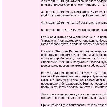
2-я стадия: 10 минут катарсиса, полного содейс
плакать - плачьте, если хочется танцевать - тан
3-я стадия: 10 минут выкрикивания "Ху-ху-ху". 
глубоко проник в половой центр. Истощите себ
4-я стадия: 10 минут полной остановки, застыв
5-я стадия: от 10 до 15 минут танца, празднов
Глубокое дыхание под удары барабана на перво
"отрывается" как может, до изнеможения. Исче
когда в голове пусто, а тело полностью рассл
С начала 70-х годов Раджниш стал посвящать в
поселяться в ашрамах Раджниша. И уж, конечно,
что от них требовалось, - это полностью "рас
с прошлым". Женщины получали обязательную п
шее, а также постоянно иметь при себе орех с "ч
В1974 г. Раджниш переехал в Пуну (Индия), где
человек. В течение семи лет центр в Пуне посе
которых ашрам уже не вмещал, расселилось в 
насмешками и богохульством. Эти проповеди-лек
превышает шесть с половиной сотен. Помимо к
Для организации производства и продажи это
создала в штате Нью-Джерси компанию "Радж-н
При ашраме в Пуне действовали "группы терап