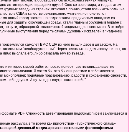
езультатами, возникла образцовая сельскохозяйственная коммуна.
о летом проходил праздник друзей Ошо со всего мира, и тогда в этом
ех крупных западных странах, включая Японию, стали возникать большие
льство в США в качестве религиозного учителя, но получил от
 время новый город постоянно подвергался юридическим нападкам со
ные для защиты окружающей среды, стали главным оружием в борьбе с
 по сути, образцовой экологической моделью для всего мира. В октябре
публичные выступления перед тысячами духовных искателей в "Раджнеш
ом приземлился самолет ВМС США из него вышли двое в штатском. На
ставался там "необнаруженным". Через несколько недель вокруг виллы, на
 либо выслала его, либо отказала ему во въезде.
ранили интерес к моей работе, просто понесут светильник дальше, не
нство саньясинов. Я хотел бы, что бы они растили в себе качества,
чьей монополией; подобные празднованию, радости и сохранению свежести,
кем-либо другим. И путь ведет внутрь самого себя".
в формате PDF. Сложность детектирования подобных писем заключается в
ные рассылки, в то время как присутствие «туристического спама»
длагающая 6-дисковый медиа-архив с восточными философскими