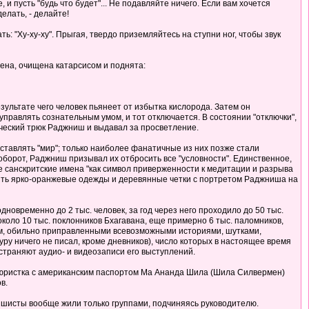
и пусть "будь что будет"... Не подавляйте ничего. Если вам хочется
делать, - делайте!
ь: "Ху-ху-ху". Прыгая, твердо приземляйтесь на ступни ног, чтобы звук
дена, очищена катарсисом и поднята:
зультате чего человек пьянеет от избытка кислорода. Затем он
правлять сознательным умом, и тот отключается. В состоянии "отключки",
ический трюк Раджниш и выдавал за просветление.
ставлять "мир"; только наиболее фанатичные из них позже стали
аоборот, Раджниш призывал их отбросить все "условности". Единственное,
е санскритские имена "как символ приверженности к медитации и разрыва
сить ярко-оранжевые одежды и деревянные четки с портретом Раджниша на
новременно до 2 тыс. человек, за год через него проходило до 50 тыс.
 около 10 тыс. поклонников Бхагавана, еще примерно 6 тыс. паломников,
ом, обильно приправленными всевозможными историями, шутками,
ру ничего не писал, кроме дневников), число которых в настоящее время
траняют аудио- и видеозаписи его выступлений.
тюристка с американским паспортом Ма Ананда Шила (Шила Силвермен)
в.
шисты вообще жили только группами, подчиняясь руководителю.