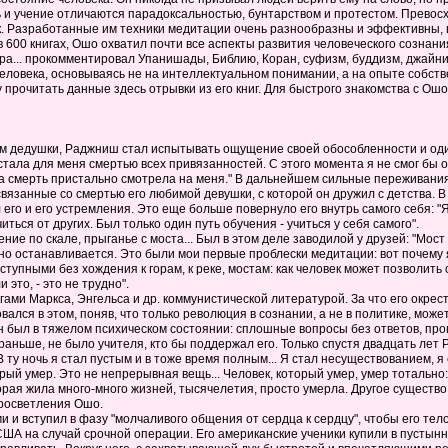
 и учение отличаются парадоксальностью, бунтарством и протестом. Превосх
. Разработанные им техники медитации очень разнообразны и эффективны, в
 600 книгах, Ошо охватил почти все аспекты развития человеческого сознани
а... прокомментировал Упанишады, Библию, Коран, суфизм, буддизм, джайнизм,
человека, основываясь не на интеллектуальном понимании, а на опыте собст
у прочитать данные здесь отрывки из его книг. Для быстрого знакомства с О
им дедушки, Раджниш стал испытывать ощущение своей обособленности и один
стала для меня смертью всех привязанностей. С этого момента я не смог бы 
а смерть пристально смотрела на меня." В дальнейшем сильные переживания 
, связанные со смертью его любимой девушки, с которой он дружил с детства. 
л его и его устремления. Это еще больше повернуло его внутрь самого себя: "
иться от других. Был только один путь обучения - учиться у себя самого".
 по скале, прыганье с моста... Был в этом деле заводилой у друзей: "Мост 
пно останавливается. Это были мои первые проблески медитации: вот почему 
тупными без хождения к горам, к реке, мостам: как человек может позволить с
это, - это не трудно".
гами Маркса, Энгельса и др. коммунистической литературой. За что его окре
ался в этом, поняв, что только революция в сознании, а не в политике, може
н был в тяжелом психическом состоянии: сплошные вопросы без ответов, про
 и раньше, не было учителя, кто бы поддержал его. Только спустя двадцать л
 ту ночь я стал пустым и в тоже время полным... Я стал несуществованием, я 
рый умер. Это не непрерывная вещь... Человек, который умер, умер тотально: 
оторая жила много-много жизней, тысячелетия, просто умерла. Другое существ
просветления Ошо.
и и вступил в фазу "молчаливого общения от сердца к сердцу", чтобы его тел
ША на случай срочной операции. Его американские ученики купили в пустынн