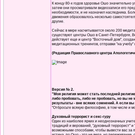
К концу 80-х годов здоровье Ошо значительно 
затем они просматривали видеозаписи его преды
необходимости, и не назначил наследника. Более
движения образовалось несколько самостоятел
другие.
Сейчас в мире насчитывается около 200 медит
существуют центры Ошо в Санкт-Петербурге, Вор
действует еще и центр "Восточный дом", созда
медитационных тренингов, отправки "на учебу" 
(Редакция Православного центра Апологетич
Версия № 2.
"Моя религия может стать последней религией
либо пробовать, либо не пробовать, но вы не 
результаты - вне всяких сомнений. А если вы и
"Отбросьте всякую философию, в том числе и м
Духовный террорист и секс-гуру
Один из наиболее ярких и неоднозначных учит
традиций и верований, "духовный террорист" и "
возможными способами, чтобы вывести вас за п
истина, по Ошо - это не вера, но переживание,