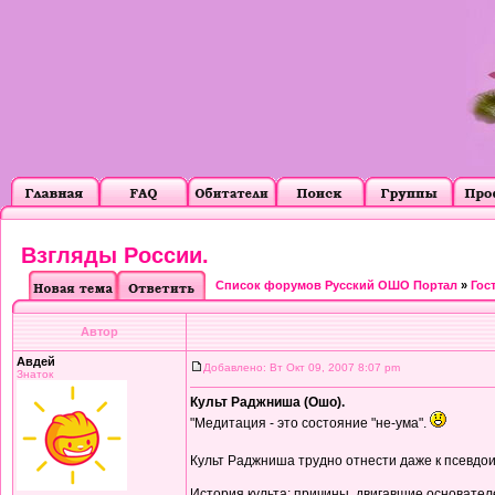
Взгляды России.
Список форумов Русский ОШО Портал
»
Гос
Автор
Авдей
Добавлено: Вт Окт 09, 2007 8:07 pm
Знаток
Культ Раджниша (Ошо).
"Медитация - это состояние "не-ума".
Культ Раджниша трудно отнести даже к псевдои
История культа: причины, двигавшие основател