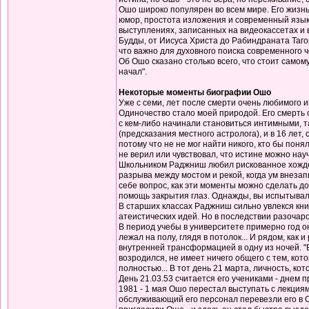
Ошо широко популярен во всем мире. Его жизнь
юмор, простота изложения и современный язык
выступлениях, записанных на видеокассетах и в
Будды, от Иисуса Христа до Рабиндраната Тагор
что важно для духовного поиска современного 
Об Ошо сказано столько всего, что стоит самом
начал".
Некоторые моменты биографии Ошо
Уже с семи, лет после смерти очень любимого 
Одиночество стало моей природой. Его смерть 
с кем-либо начинали становиться интимными, т
(предсказания местного астролога), и в 16 лет
потому что не не мог найти никого, кто бы поня
не верил или чувствовал, что истине можно науч
Школьником Раджниш любил рискованное хождение
разрыва между мостом и рекой, когда ум внеза
себе вопрос, как эти моменты можно сделать дос
помощь закрытия глаз. Однажды, вы испытывали 
В старших классах Раджниш сильно увлекся кни
атеистических идей. Но в последствии разочаров
В период учебы в университете примерно год о
лежал на полу, глядя в потолок... И рядом, как
внутренней трансформацией в одну из ночей. "В
возродился, не имеет ничего общего с тем, кото
полностью... В тот день 21 марта, личность, к
День 21.03.53 считается его учениками - днем 
1981 - 1 мая Ошо перестал выступать с лекциям
обслуживающий его персонал перевезли его в С