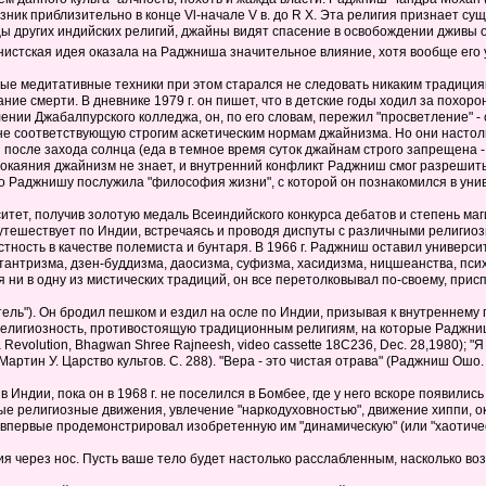
ник приблизительно в конце Vl-начале V в. до R X. Эта религия признает с
цы других индийских религий, джайны видят спасение в освобождении дживы 
нистская идея оказала на Раджниша значительное влияние, хотя вообще его 
ые медитативные техники при этом старался не следовать никаким традициям 
е смерти. В дневнике 1979 г. он пишет, что в детские годы ходил за похоро
ении Джабалпурского колледжа, он, по его словам, пережил "просветление" - 
е соответствующую строгим аскетическим нормам джайнизма. Но они настолько
и после захода солнца (еда в темное время суток джайнам строго запрещена -
окаяния джайнизм не знает, и внутренний конфликт Раджниш смог разрешить,
о Раджнишу послужила "философия жизни", с которой он познакомился в уни
ситет, получив золотую медаль Всеиндийского конкурса дебатов и степень м
путешествует по Индии, встречаясь и проводя диспуты с различными религ
тность в качестве полемиста и бунтаря. В 1966 г. Раджниш оставил универс
тантризма, дзен-буддизма, даосизма, суфизма, хасидизма, ницшеанства, пси
ни в одну из мистических традиций, он все перетолковывал по-своему, прис
тель"). Он бродил пешком и ездил на осле по Индии, призывая к внутренне
елигиозность, противостоящую традиционным религиям, на которые Раджниш 
 a Revolution, Bhagwan Shree Rajneesh, video cassette 18C236, Dec. 28,1980); 
ртин У. Царство культов. С. 288). "Вера - это чистая отрава" (Раджниш Ошо. 
Индии, пока он в 1968 г. не поселился в Бомбее, где у него вскоре появилис
религиозные движения, увлечение "наркодуховностью", движение хиппи, оккул
первые продемонстрировал изобретенную им "динамическую" (или "хаотическ
ния через нос. Пусть ваше тело будет настолько расслабленным, насколько в