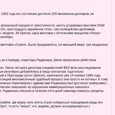
1982 года его состояние достигло 200 миллионов долларов, не
 крошечный городок от преступности: шесть штурмовых винтовок SGW
-14»; шестнадцать карабинов «Узи»; три полицейских дробовика
 модели .38 Special; одна винтовка с оптическим прицелом «Ругер»
 калибра.
я винтовок «Галил». Были предприняты, по меньшей мере, три неудачных
их к порядку, секретарь Раджниша, Шила пригрозила убийством.
ело. Около четырех десятков следователей ФБР вели расследование
ые регулярно добавлялись в пищу сектантам, тщательно
й в Портланде (штат Орегон), закончился уже 14 ноября 1985 года.
стоящий многомесячный судебный процесс они просто не потянут. К тому
 сложных переговоров с адвокатами Раджниша был достигнут компромисс -
лическое наказание за нарушение иммиграционных законов и
о, Раджниша обязали в течение пяти дней навсегда покинуть пределы
 Бомбее, где вокруг него опять стали собираться поредевшие ряды его
шо", то есть "океан", что, видимо, должно ассоциироваться с