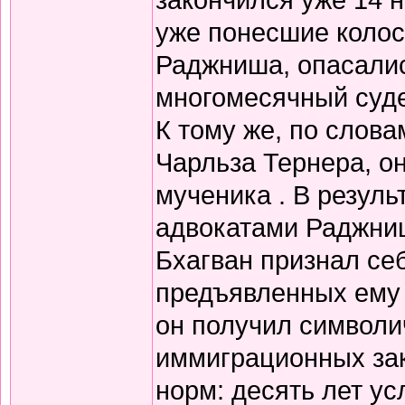
уже понесшие колос
Раджниша, опасалис
многомесячный суде
К тому же, по слова
Чарльза Тернера, о
мученика . В резуль
адвокатами Раджниш
Бхагван признал себ
предъявленных ему 
он получил символи
иммиграционных зак
норм: десять лет у