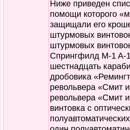
Ниже приведен спис
помощи которого «
защищали его кроше
штурмовых винтово
штурмовых винтовок
Спрингфилд M-1 A-1
шестнадцать караби
дробовика «Ремингт
револьвера «Смит и
револьвера «Смит и 
винтовка с оптичес
полуавтоматических
один полуавтоматич