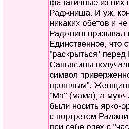
фанатичные из них 
Раджниша. И уж, кон
никаких обетов и не
Раджниш призывал и
Единственное, что о
"раскрыться" перед
Саньясины получали
символ приверженно
прошлым". Женщины
"Ма" (мама), а мужч
были носить ярко-о
с портретом Раджни
при себе орех с "час