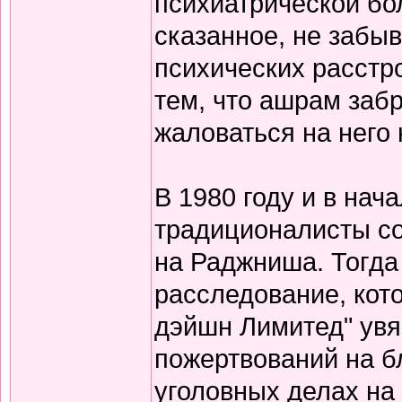
психиатрической бо
сказанное, не забы
психических расстро
тем, что ашрам забр
жаловаться на него н
В 1980 году и в нач
традиционалисты с
на Раджниша. Тогда 
расследование, кот
дэйшн Лимитед" увя
пожертвований на б
уголовных делах на 