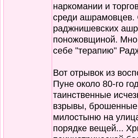
наркомании и торго
среди ашрамовцев. 
раджнишевских ашр
поножовщиной. Мног
себе "терапию" Радж
Вот отрывок из вос
Пуне около 80-го го
таинственные исчез
взрывы, брошенные
милостыню на улицах
порядке вещей... Х