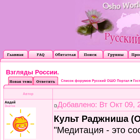
Взгляды России.
Список форумов Русский ОШО Портал
»
Гос
Автор
Авдей
Добавлено: Вт Окт 09, 
Знаток
Культ Раджниша (О
"Медитация - это со