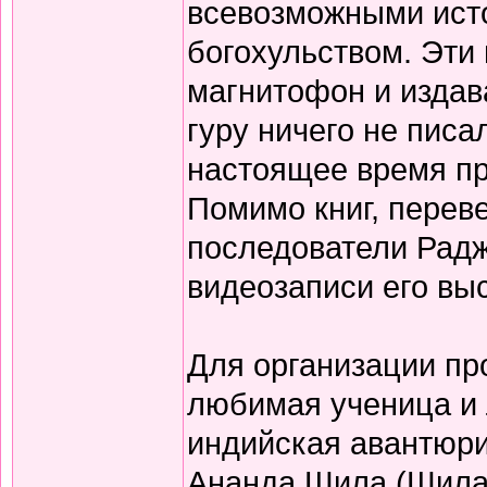
всевозможными ист
богохульством. Эти
магнитофон и издав
гуру ничего не писа
настоящее время пр
Помимо книг, перев
последователи Радж
видеозаписи его вы
Для организации пр
любимая ученица и
индийская авантюри
Ананда Шила (Шила