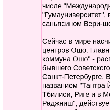
числе "Международн
"Гумауниверситет",
саньясином Вери-ше
Сейчас в мире насч
центров Ошо. Главн
коммуна Ошо" - рас
бывшего Советског
Санкт-Петербурге, В
названием "Тантра Й
Тбилиси, Риге и в М
Раджниш", действуе