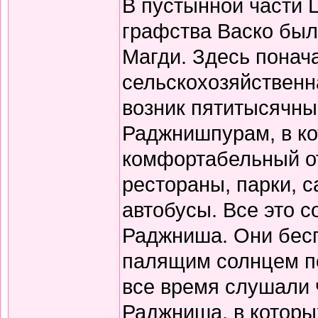
В пустынной части 
графства Васко был
Магди. Здесь понач
сельскохозяйственн
возник пятитысячны
Раджнишпурам, в ко
комфортабельный от
рестораны, парки, 
автобусы. Все это 
Раджниша. Они бесп
палящим солнцем по 
все время слушали 
Раджниша, в которы