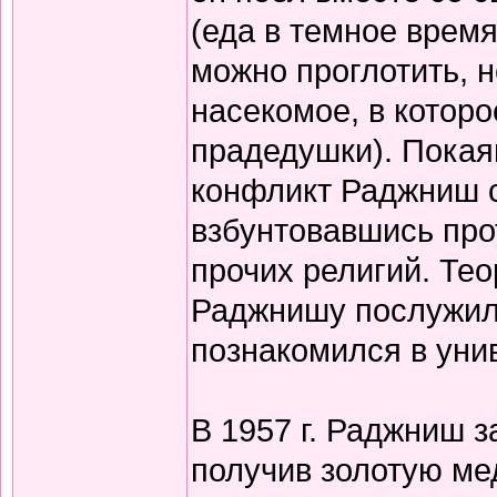
(еда в темное время
можно проглотить, н
насекомое, в котор
прадедушки). Покая
конфликт Раджниш с
взбунтовавшись прот
прочих религий. Те
Раджнишу послужила
познакомился в уни
В 1957 г. Раджниш з
получив золотую ме