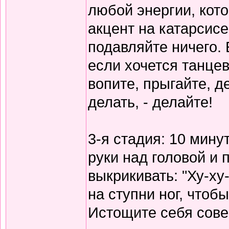
любой энергии, кот
акцент на катарсисе,
подавляйте ничего. 
если хочется танцев
вопите, прыгайте, д
делать, - делайте!
3-я стадия: 10 мину
руки над головой и 
выкрикивать: "Ху-ху
на ступни ног, чтоб
Истощите себя сов