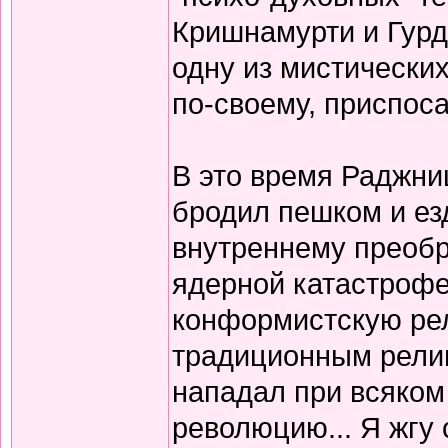
Кришнамурти и Гурд
одну из мистически
по-своему, приспос
В это время Раджниш
бродил пешком и ез
внутреннему преоб
ядерной катастрофе
конформистскую ре
традиционным религ
нападал при всяком
революцию... Я жгу 