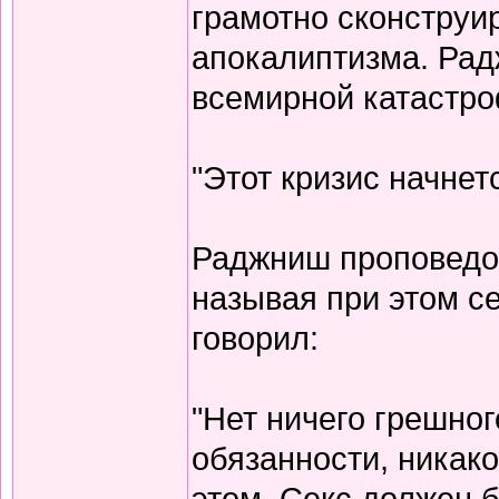
грамотно сконструи
апокалиптизма. Ра
всемирной катастр
"Этот кризис начнетс
Раджниш проповедов
называя при этом с
говорил:
"Нет ничего грешног
обязанности, никако
этом. Секс должен 