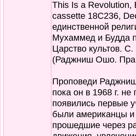
This Is a Revolution
cassette 18C236, De
единственной религи
Мухаммед и Будда п
Царство культов. С. 
(Раджниш Ошо. Прав
Проповеди Раджниша
пока он в 1968 г. не
появились первые у
были американцы и 
прошедшие через р
движения, увлечени