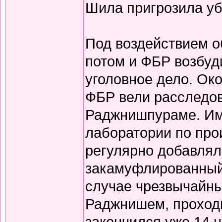
Шила пригрозила уб
Под воздействием о
потом и ФБР возбуд
уголовное дело. Ок
ФБР вели расследов
Раджнишпураме. Им
лаборатории по про
регулярно добавлял
закамуфлированный 
случае чрезвычайны
Раджнишем, проходи
закончился уже 14 н