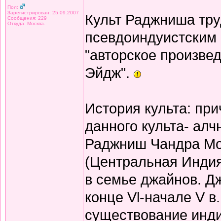
Пол:
Зарегистрирован: 25.09.2007
Культ Раджниша тру
Сообщения: 229
Откуда: Москва.
псевдоиндуистским 
"авторское произве
Эйдж".
История культа: пр
данного культа- алч
Раджниш Чандра Мох
(Центральная Инди
в семье джайнов. Д
конце Vl-начале V в
существование инди