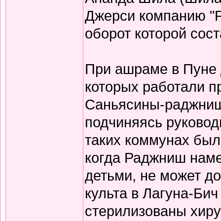
Джерси компанию "
оборот которой сос
При ашраме в Пуне 
которых работали 
Саньясины-раджниш
подчиняясь руковод
таких коммунах бы
когда Раджниш наме
детьми, не может до
культа в Лагуна-Би
стерилизованы хиру