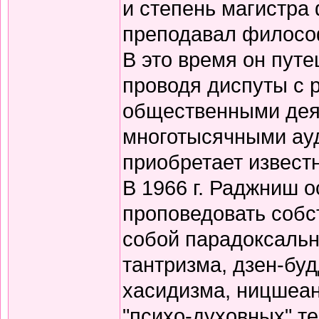
и степень магистра
преподавал филосо
В это время он путе
проводя диспуты с 
общественными дея
многотысячными ауд
приобретает известн
В 1966 г. Раджниш о
проповедовать собс
собой парадоксальн
тантризма, дзен-бу
хасидизма, ницшеан
"психо-духовных" те