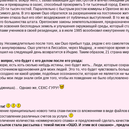
оравливать. Вокруг него, с захватывающей дух быстротой и впечатляющими р
и превращены в оазис, способный прокормить 5-ти тысячный город. Ежегодн
0-ти тысяч гостей. Параллельно с быстрым ростом коммуны в Орегоне во вс
симого дела. В это время Ошо обратился за разрешением на постоянное жите
причин отказа был его обет воздержания от публичных выступлений. В то же
го большинства штата. Орегонские законы землепользования, предназначен
я освоения бесплодных земель и улучшения окружающей среды, который стал,
пами учеников в своей резиденции, а в июле 1985 возобновил ежеутренние 
зу. Незамедлительно после того, как Ошо прибыл туда, рядом с его самолет
 аннулированы. Ошо улетел в Лиссабон, через Мадрид , и некоторое время о
ешил на следующий день возвратится в Индию. Таким образом, 21 страна мира
вопрос, что будет с его делом после его ухода:
оворю, есть хоть сколько нибудь истины, оно будет жить... Люди, которые сох
источником вдохновения для моих людей. Это то, что будет чувствовать больши
 создано ни какой церкви, подобные осознанности, которая не является ни 
чтобы мои люди знали себя для того, чтобы их поведение не было обусловлено 
Раджниша)… Однако же, СЕКС-ГУРУ!
сти!
ение принципиально нового типа спам-писем со вложениями в виде файлов 
составлении различных счетов за услуги.
личение количества «коммерческого спама» и предложений сделать качествен
ссылок стала рассылка с темой писем «ОШО. И этим всё сказано» , пре