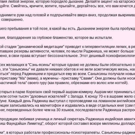
твия любой энергии, которую породило дыхание. Делайте акцент на катарсисе, 
цуйте. Смейтесь, кричите, вопите, прыгайте, дергайтесь: все, что вам хочется 
Поднимите руки над головой и подпрыгивайте вверх-вниз, продолжая выкрикиват
я совершенно.
шего пребывания в той позе, в какой вы есть. Дыханием энергия была пробуж
ания, благодарения за глубокое блаженство, которое вы испытали.
й стадии "динамической медитации" приводит к гипервентиляции легких, в ре
рпавшее резервы активности, человек, по мысли Раджниша, не может больше у
аблено, в свои права вступает бессознательное. Этот дешевый психофизиолог
сех желающих в "Сэнь-ясины" которые однако не должны были обязательно о
 эти "саньясины" не давали никаких обетов и не вели аскетическую жизнь, н
крыться" перед Раджнишем и предаться ему во всем. Саньясины получали новы
риставку "Ма" (мама), а мужчины - приставку "Свами". Они должны были но
астичкой тела" своего гуру (как правило, обрезками его волос или ногтей).
 открыл в парке Корегаон свой первый ашрам-коммуну. Ашрам мог принимать од
тили сотни тысяч "духовных искателей" с Запада. К концу 70-х в ашраме жило
Пуне. Каждый день Раджниш выступал с проповедями на ломанном английск
ции записывались на магнитофон и издавались в виде отдельных книг (сам гу
ниг, переведенных более чем на 30 языков, последователи Раджниша распрос
й продукции любимая ученица и личный секретарь Раджниша индийская аван
иш Фаундэйшн Лимитед", оборот которой составил вскоре миллионы долларо
ии", в которых работали профессионалы-психотерапевты. Саньясины-раджни