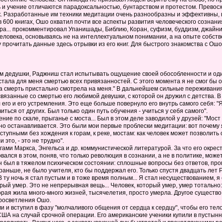
 и учение отличаются парадоксальностью, бунтарством и протестом. Превосх
. Разработанные им техники медитации очень разнообразны и эффективны, в
 600 книгах, Ошо охватил почти все аспекты развития человеческого сознани
а... прокомментировал Упанишады, Библию, Коран, суфизм, буддизм, джайнизм,
человека, основываясь не на интеллектуальном понимании, а на опыте собст
у прочитать данные здесь отрывки из его книг. Для быстрого знакомства с О
им дедушки, Раджниш стал испытывать ощущение своей обособленности и один
стала для меня смертью всех привязанностей. С этого момента я не смог бы 
а смерть пристально смотрела на меня." В дальнейшем сильные переживания 
, связанные со смертью его любимой девушки, с которой он дружил с детства. 
л его и его устремления. Это еще больше повернуло его внутрь самого себя: "
иться от других. Был только один путь обучения - учиться у себя самого".
 по скале, прыганье с моста... Был в этом деле заводилой у друзей: "Мост 
пно останавливается. Это были мои первые проблески медитации: вот почему 
тупными без хождения к горам, к реке, мостам: как человек может позволить с
это, - это не трудно".
гами Маркса, Энгельса и др. коммунистической литературой. За что его окре
ался в этом, поняв, что только революция в сознании, а не в политике, може
н был в тяжелом психическом состоянии: сплошные вопросы без ответов, про
 и раньше, не было учителя, кто бы поддержал его. Только спустя двадцать л
 ту ночь я стал пустым и в тоже время полным... Я стал несуществованием, я 
рый умер. Это не непрерывная вещь... Человек, который умер, умер тотально: 
оторая жила много-много жизней, тысячелетия, просто умерла. Другое существ
просветления Ошо.
и и вступил в фазу "молчаливого общения от сердца к сердцу", чтобы его тел
ША на случай срочной операции. Его американские ученики купили в пустынн