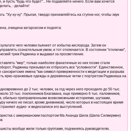
и пусть "будь что будет"... Не подавляйте ничего. Если вам хочется
делать, - делайте!
ь: "Ху-ху-ху". Прыгая, твердо приземляйтесь на ступни ног, чтобы звук
дена, очищена катарсисом и поднята:
зультате чего человек пьянеет от избытка кислорода. Затем он
правлять сознательным умом, и тот отключается. В состоянии "отключки",
ический трюк Раджниш и выдавал за просветление.
ставлять "мир"; только наиболее фанатичные из них позже стали
аоборот, Раджниш призывал их отбросить все "условности". Единственное,
е санскритские имена "как символ приверженности к медитации и разрыва
сить ярко-оранжевые одежды и деревянные четки с портретом Раджниша на
новременно до 2 тыс. человек, за год через него проходило до 50 тыс.
 около 10 тыс. поклонников Бхагавана, еще примерно 6 тыс. паломников,
ом, обильно приправленными всевозможными историями, шутками,
ру ничего не писал, кроме дневников), число которых в настоящее время
траняют аудио- и видеозаписи его выступлений.
тюристка с американским паспортом Ма Ананда Шила (Шила Силвермен)
в.
шисты вообще жили только группами, подчиняясь руководителю.