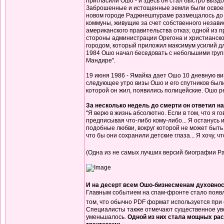
пригласили Ошо - и здесь он стал быстро вызд
Заброшенные и истощенные земли были освоены 
новом городе Раджнешпураме размещалось до 2
коммуны, живущие за счет собственного незави
американского правительства отказ; одной из 
стороны администрации Орегона и христианско
городом, который приложил максимум усилий дл
1984 Ошо начал беседовать с небольшими груп
Мандире".
19 июня 1986 - Ямайка дает Ошо 10 дневную ви
следующее утро визы Ошо и его спутников были
которой он жил, появились полицейские. Ошо р
За несколько недель до смерти он ответил на 
"Я верю в жизнь абсолютно. Если в том, что я г
предписывая что-либо кому-либо... Я останусь 
подобные любви, вокруг которой не может быть
что бы они сохранили детские глаза... Я хочу, 
(Одна из не самых лучших версий биографии 
И на десерт всем Ошо-бизнесменам духовно
Главным событием на спам-фронте стало появл
том, что обычно PDF формат используется при 
Специалисты также отмечают существенное уве
уменьшалось.
Одной из них стала мощных ра