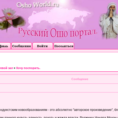
тевой зал
»
Хочу поспорить.
Сообщение
ндуистским новообразованиям - это абсолютно "авторское произведение", бл
ем данного культа- алчность, похоть и жажда власти. Раджниш Чандра Моха