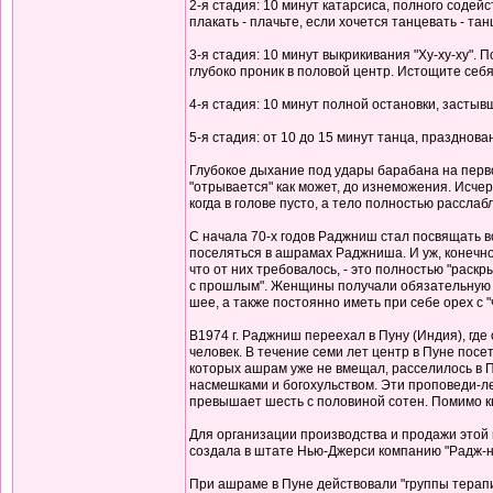
2-я стадия: 10 минут катарсиса, полного содейс
плакать - плачьте, если хочется танцевать - тан
3-я стадия: 10 минут выкрикивания "Ху-ху-ху". 
глубоко проник в половой центр. Истощите себ
4-я стадия: 10 минут полной остановки, застыв
5-я стадия: от 10 до 15 минут танца, празднов
Глубокое дыхание под удары барабана на перво
"отрывается" как может, до изнеможения. Исче
когда в голове пусто, а тело полностью рассл
С начала 70-х годов Раджниш стал посвящать в
поселяться в ашрамах Раджниша. И уж, конечно,
что от них требовалось, - это полностью "рас
с прошлым". Женщины получали обязательную п
шее, а также постоянно иметь при себе орех с "ч
В1974 г. Раджниш переехал в Пуну (Индия), где
человек. В течение семи лет центр в Пуне посе
которых ашрам уже не вмещал, расселилось в 
насмешками и богохульством. Эти проповеди-лек
превышает шесть с половиной сотен. Помимо к
Для организации производства и продажи это
создала в штате Нью-Джерси компанию "Радж-н
При ашраме в Пуне действовали "группы терап