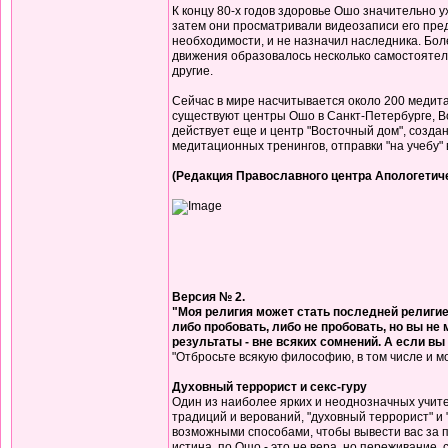
К концу 80-х годов здоровье Ошо значительно 
затем они просматривали видеозаписи его преды
необходимости, и не назначил наследника. Более
движения образовалось несколько самостоятел
другие.
Сейчас в мире насчитывается около 200 медит
существуют центры Ошо в Санкт-Петербурге, Вор
действует еще и центр "Восточный дом", созда
медитационных тренингов, отправки "на учебу" 
(Редакция Православного центра Апологетич
Версия № 2.
"Моя религия может стать последней религией
либо пробовать, либо не пробовать, но вы не 
результаты - вне всяких сомнений. А если вы и
"Отбросьте всякую философию, в том числе и м
Духовный террорист и секс-гуру
Один из наиболее ярких и неоднозначных учит
традиций и верований, "духовный террорист" и "
возможными способами, чтобы вывести вас за п
истина, по Ошо - это не вера, но переживание,