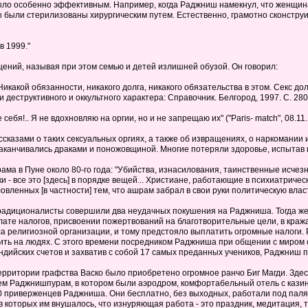
ыло особенно эффективным. Например, когда Раджниш намекнул, что женщина,
 были стерилизованы хирургическим путем. Естественно, грамотно сконстру
в 1999."
ений, называя при этом семью и детей излишней обузой. Он говорил:
 Никакой обязанности, никакого долга, никакого обязательства в этом. Секс до
деструктивного и оккультного характера: Справочник. Белгород, 1997. С. 280
бя!.. Я не вдохновляю на оргии, но и не запрещаю их" ("Paris- match", 08.11.19
сказами о таких сексуальных оргиях, а также об извращениях, о наркомании 
анчивались драками и поножовщиной. Многие потеряли здоровье, испытав на с
ма в Пуне около 80-го года: "Убийства, изнасилования, таинственные исчез
- все это [здесь] в порядке вещей... Христиане, работающие в психиатричес
вленных [в частности] тем, что ашрам забрал в свои руки политическую власть 
традиционалисты совершили два неудачных покушения на Раджниша. Тогда же, 
ате налогов, присвоении пожертвований на благотворительные цели, в кражах
религиозной организации, и тому предстояло выплатить огромные налоги. Р
ить на людях. С этого времени посредником Раджниша при общении с миром с
индийских счетов и захватив с собой 17 самых преданных учеников, Раджниш 
территории графства Васко было приобретено огромное ранчо Биг Магди. Зде
м Раджнишпурам, в котором были аэродром, комфортабельный отель с казино
0 приверженцев Раджниша. Они бесплатно, без выходных, работали под палящ
которых им внушалось, что изнуряющая работа - это праздник, медитация, та