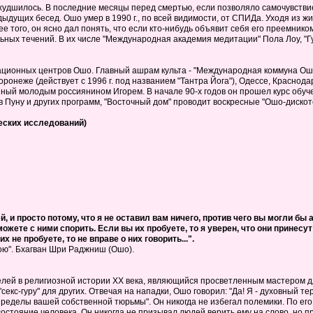
ухудшилось. В последние месяцы перед смертью, если позволяло самочувствие
дущих бесед. Ошо умер в 1990 г., по всей видимости, от СПИДа. Уходя из жиз
 того, он ясно дал понять, что если кто-нибудь объявит себя его преемником,
ьных течений. В их числе "Международная академия медитации" Пола Лоу, "Г
ационных центров Ошо. Главный ашрам культа - "Международная коммуна Ошо
онеже (действует с 1996 г. под названием "Тантра Йога"), Одессе, Краснодар
нный молодым россиянином Игорем. В начале 90-х годов он прошел курс обу
в Пуну и других программ, "Восточный дом" проводит воскресные "Ошо-дискоте
еских исследований)
, и просто потому, что я не оставил вам ничего, против чего вы могли б
можете с ними спорить. Если вы их пробуете, то я уверен, что они принесу
х не пробуете, то не вправе о них говорить...".
ою". Бхагван Шри Раджниш (Ошо).
елей в религиозной истории XX века, являющийся просветленным мастером 
секс-гуру" для других. Отвечая на нападки, Ошо говорил: "Да! Я - духовный 
ределы вашей собственной тюрьмы". Он никогда не избегал полемики. По его 
 состояние человека. Он никогда не призывал людей верить ему на слово, но