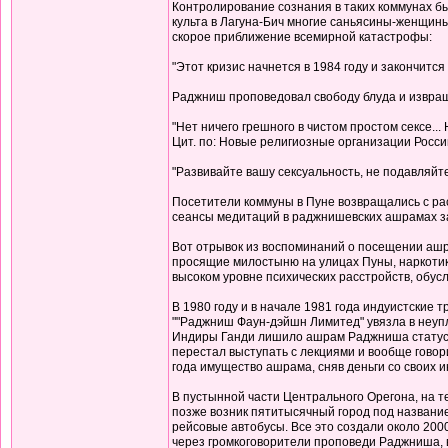
Контролирование сознания в таких коммунах б
культа в Лагуна-Бич многие саньясины-женщины
скорое приближение всемирной катастрофы:
"Этот кризис начнется в 1984 году и закончится 
Раджниш проповедовал свободу блуда и извращ
"Нет ничего грешного в чистом простом сексе...
Цит. по: Новые религиозные организации России 
"Развивайте вашу сексуальность, не подавляйте се
Посетители коммуны в Пуне возвращались с рас
сеансы медитаций в раджнишевских ашрамах зак
Вот отрывок из воспоминаний о посещении ашра
просящие милостыню на улицах Пуны, наркотики 
высоком уровне психических расстройств, обусло
В 1980 году и в начале 1981 года индуистские 
""Раджниш Фаун-дэйшн Лимитед" увязла в неупл
Индиры Ганди лишило ашрам Раджниша статуса 
перестал выступать с лекциями и вообще говор
года имущество ашрама, сняв деньги со своих 
В пустынной части Центрального Орегона, на 
позже возник пятитысячный город под название
рейсовые автобусы. Все это создали около 200
через громкоговорители проповеди Раджниша, в 