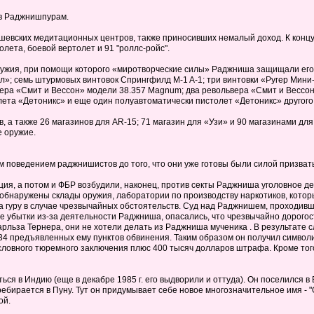
 в Раджнишпурам.
евских медитационных центров, также приносивших немалый доход. К концу 
лета, боевой вертолет и 91 "роллс-ройс".
ружия, при помощи которого «миротворческие силы» Раджниша защищали его
»; семь штурмовых винтовок Спрингфилд M-1 A-1; три винтовки «Ругер Мини
ера «Смит и Вессон» модели 38.357 Magnum; два револьвера «Смит и Вессон»
лета «Детоникс» и еще один полуавтоматически пистолет «Детоникс» другого
 а также 26 магазинов для AR-15; 71 магазин для «Узи» и 90 магазинами дл
 оружие.
оведением раджнишистов до того, что они уже готовы были силой призвать 
ия, а потом и ФБР возбудили, наконец, против секты Раджниша уголовное д
бнаружены склады оружия, лаборатории по производству наркотиков, котор
гуру в случае чрезвычайных обстоятельств. Суд над Раджнишем, проходивши
е убытки из-за деятельности Раджниша, опасались, что чрезвычайно дорого
арльза Тернера, они не хотели делать из Раджниша мученика . В результате
 34 предъявленных ему пунктов обвинения. Таким образом он получил симво
словного тюремного заключения плюс 400 тысяч долларов штрафа. Кроме тог
ься в Индию (еще в декабре 1985 г. его выдворили и оттуда). Он поселился в
ебирается в Пуну. Тут он придумывает себе новое многозначительное имя - "О
ой.