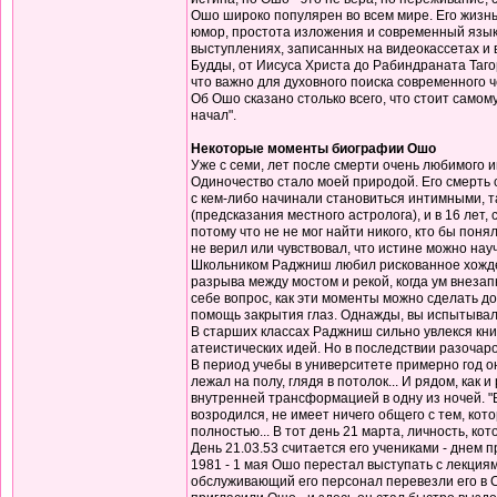
Ошо широко популярен во всем мире. Его жизнь
юмор, простота изложения и современный язык
выступлениях, записанных на видеокассетах и в
Будды, от Иисуса Христа до Рабиндраната Тагор
что важно для духовного поиска современного 
Об Ошо сказано столько всего, что стоит самом
начал".
Некоторые моменты биографии Ошо
Уже с семи, лет после смерти очень любимого 
Одиночество стало моей природой. Его смерть 
с кем-либо начинали становиться интимными, т
(предсказания местного астролога), и в 16 лет
потому что не не мог найти никого, кто бы поня
не верил или чувствовал, что истине можно науч
Школьником Раджниш любил рискованное хождение
разрыва между мостом и рекой, когда ум внеза
себе вопрос, как эти моменты можно сделать дос
помощь закрытия глаз. Однажды, вы испытывали 
В старших классах Раджниш сильно увлекся кни
атеистических идей. Но в последствии разочаров
В период учебы в университете примерно год о
лежал на полу, глядя в потолок... И рядом, как
внутренней трансформацией в одну из ночей. "В
возродился, не имеет ничего общего с тем, кото
полностью... В тот день 21 марта, личность, к
День 21.03.53 считается его учениками - днем 
1981 - 1 мая Ошо перестал выступать с лекциям
обслуживающий его персонал перевезли его в С