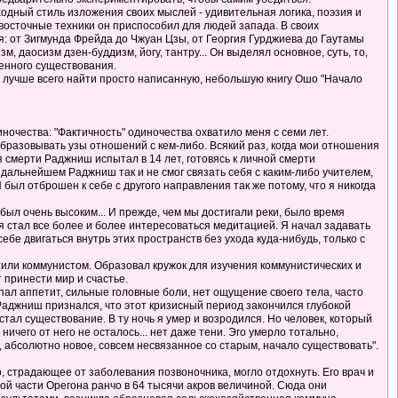
одный стиль изложения своих мыслей - удивительная логика, поэзия и
осточные техники он приспособил для людей запада. В своих
я: от Зигмунда Фрейда до Чжуан Цзы, от Георгия Гурджиева до Гаутамы
 даосизм дзен-буддизм, йогу, тантру... Он выделял основное, суть, то,
венного существования.
шо лучше всего найти просто написанную, небольшую книгу Ошо "Начало
очества: "Фактичность" одиночества охватило меня с семи лет.
образовывать узы отношений с кем-либо. Всякий раз, когда мои отношения
смерти Раджниш испытал в 14 лет, готовясь к личной смерти
В дальнейшем Раджниш так и не смог связать себя с каким-либо учителем,
Я был отброшен к себе с другого направления так же потому, что я никогда
был очень высоким... И прежде, чем мы достигали реки, было время
я стал все более и более интересоваться медитацией. Я начал задавать
ебе двигаться внутрь этих пространств без ухода куда-нибудь, только с
стили коммунистом. Образовал кружок для изучения коммунистических и
т принести мир и счастье.
пал аппетит, сильные головные боли, нет ощущение своего тела, часто
ет Раджниш признался, что этот кризисный период закончился глубокой
стал существование. В ту ночь я умер и возродился. Но человек, который
ничего от него не осталось... нет даже тени. Эго умерло тотально,
о, абсолютно новое, совсем несвязанное со старым, начало существовать".
о, страдающее от заболевания позвоночника, могло отдохнуть. Его врач и
ой части Орегона ранчо в 64 тысячи акров величиной. Сюда они