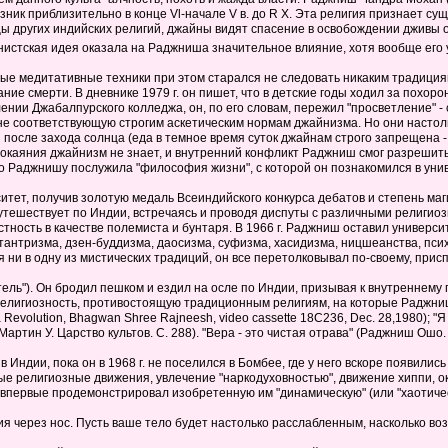
ник приблизительно в конце Vl-начале V в. до R X. Эта религия признает с
цы других индийских религий, джайны видят спасение в освобождении дживы 
нистская идея оказала на Раджниша значительное влияние, хотя вообще его 
ые медитативные техники при этом старался не следовать никаким традициям 
е смерти. В дневнике 1979 г. он пишет, что в детские годы ходил за похоро
ении Джабалпурского колледжа, он, по его словам, пережил "просветление" - 
е соответствующую строгим аскетическим нормам джайнизма. Но они настолько
и после захода солнца (еда в темное время суток джайнам строго запрещена -
окаяния джайнизм не знает, и внутренний конфликт Раджниш смог разрешить,
о Раджнишу послужила "философия жизни", с которой он познакомился в уни
ситет, получив золотую медаль Всеиндийского конкурса дебатов и степень м
путешествует по Индии, встречаясь и проводя диспуты с различными религ
тность в качестве полемиста и бунтаря. В 1966 г. Раджниш оставил универс
тантризма, дзен-буддизма, даосизма, суфизма, хасидизма, ницшеанства, пси
ни в одну из мистических традиций, он все перетолковывал по-своему, прис
тель"). Он бродил пешком и ездил на осле по Индии, призывая к внутренне
елигиозность, противостоящую традиционным религиям, на которые Раджниш 
 a Revolution, Bhagwan Shree Rajneesh, video cassette 18C236, Dec. 28,1980); 
ртин У. Царство культов. С. 288). "Вера - это чистая отрава" (Раджниш Ошо. 
Индии, пока он в 1968 г. не поселился в Бомбее, где у него вскоре появилис
религиозные движения, увлечение "наркодуховностью", движение хиппи, оккул
первые продемонстрировал изобретенную им "динамическую" (или "хаотическ
ния через нос. Пусть ваше тело будет настолько расслабленным, насколько в