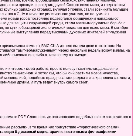
езультатами, возникла образцовая сельскохозяйственная коммуна.
о летом проходил праздник друзей Ошо со всего мира, и тогда в этом
ех крупных западных странах, включая Японию, стали возникать большие
льство в США в качестве религиозного учителя, но получил от
 время новый город постоянно подвергался юридическим нападкам со
ные для защиты окружающей среды, стали главным оружием в борьбе с
 по сути, образцовой экологической моделью для всего мира. В октябре
публичные выступления перед тысячами духовных искателей в "Раджнеш
ом приземлился самолет ВМС США из него вышли двое в штатском. На
ставался там "необнаруженным". Через несколько недель вокруг виллы, на
 либо выслала его, либо отказала ему во въезде.
ранили интерес к моей работе, просто понесут светильник дальше, не
нство саньясинов. Я хотел бы, что бы они растили в себе качества,
чьей монополией; подобные празднованию, радости и сохранению свежести,
кем-либо другим. И путь ведет внутрь самого себя".
в формате PDF. Сложность детектирования подобных писем заключается в
ные рассылки, в то время как присутствие «туристического спама»
длагающая 6-дисковый медиа-архив с восточными философскими