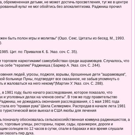
 обремененная детьми, не может достичь просветления, туг же в центре
ированный культ не мог обойтись без апокалиптизма. Раджниш прочил
лжен быть полон игры и молитвы" (Ошо. Секс. Цитаты из бесед. М., 1993.
).
85. Цит. по: Привалов К. Б. Указ. соч. С. 35).
и торговле наркотиками! самоубийствах среди ашрамовцев. Случалось, что
ебе "терапию" Раджниша.( Баркер А. Указ. соч. С. 244).
новения людей, угрозы, поджоги, взрывы, брошенные дети "ашрамовцев",
кой больнице Пуны, подтвердят все сказанное, не забыв упомянуть о
и жаловаться на него некому"(Мартин У. Указ. соч. С. 288).
в 1981 году, было начато расследование, которое показало, что
 и уголовных делах на членов секты". В том же году правительство
аджниш, не дожидаясь окончания расследования, с 1 мая 1981 года
тала его "правая рука" Шила Силвермен. Распродав в начале лета 1981
по туристической визе выехал в США якобы для лечения
сь поначалу обосновалась сельскохозяйственная коммуна раджнишистов, а
, торговые улицы, рестораны, парки, сады, оранжереи, дороги и
им солнцем по 12 часов в сутки, спали в бараках и все время слушали
к сказать пир духа.