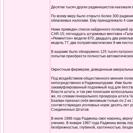
Десятки тысяч других раджнишистов наезжали
По всему миру было открыто более 300 раджниш
облагаемых налогами. Ему принадлежало 4 само
Ниже приведен список найденного полицией о
CAR-15; пятнадцать штурмовых винтовок «Галил
«Ремингтон» модели 870; двадцать два револьв
модель 77; два полуавтоматических 9-мм писто
В ашраме было обнаружено 125 тысяч патронов,
попытки приобрести полностью автоматическое
Окрестным фермерам, доведенным аморальным п
Под воздействием общественного мнения полиц
непосредственно в Раджнишпураме. Ими были о
закамуфлированный подземный ход для бегства 
Власти штата, и так уже понесшие колоссальны
же, по словам генерального прокурора штата Ч
Бхагван признал себя виновным только по 2 из
соответствующих уголовных норм: десять лет у
Соединенных Штатов.
В июле 1986 года Раджниш смог наконец, вернут
ученико. В январе 1987 года Раджниш вновь пер
безбрежностью, глубиной, хаотичностью, бездн