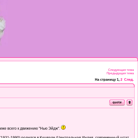
Следующая тема
Предыдущая тема
На страницу
1
,
2
След.
иже всего к движению "Нью Эйдж".
н (1931-1990) родился в Кушваде (Центральная Индия, современный штат