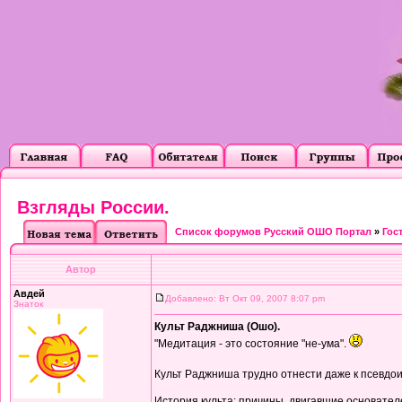
Взгляды России.
Список форумов Русский ОШО Портал
»
Гос
Автор
Авдей
Добавлено: Вт Окт 09, 2007 8:07 pm
Знаток
Культ Раджниша (Ошо).
"Медитация - это состояние "не-ума".
Культ Раджниша трудно отнести даже к псевдои
История культа: причины, двигавшие основател