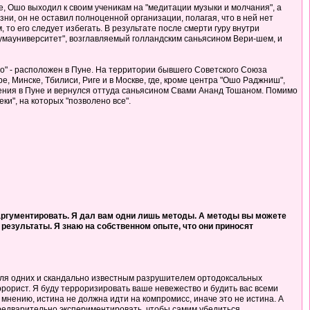
, Ошо выходил к своим ученикам на "медитации музыки и молчания", а
ни, он не оставил полноценной организации, полагая, что в ней нет
 то его следует избегать. В результате после смерти гуру внутри
умауниверситет", возглавляемый голландским саньясином Вери-шем, и
" - расположен в Пуне. На территории бывшего Советского Союза
е, Минске, Тбилиси, Риге и в Москве, где, кроме центра "Ошо Раджниш",
чения в Пуне и вернулся оттуда саньясином Свами Ананд Тошаном. Помимо
ки", на которых "позволено все".
ы аргументировать. Я дал вам одни лишь методы. А методы вы можете
т результаты. Я знаю на собственном опыте, что они приносят
для одних и скандально известным разрушителем ортодоксальных
террорист. Я буду терроризировать ваше невежество и будить вас всеми
мнению, истина не должна идти на компромисс, иначе это не истина. А
 предварительно экспериментировать, чтобы самим убедиться.