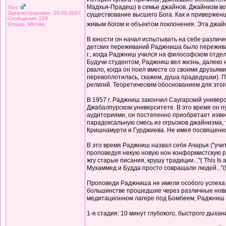
Мадхья-Прадеш) в семье джайнов. Джайнизм воз
Пол:
Зарегистрирован: 25.09.2007
существование высшего Бога. Как и привержен
Сообщения: 229
живым богом и объектом поклонения. Эта джай
Откуда: Москва.
В юности он начал испытывать на себе различн
детских переживаний Раджниша было переживани
г., когда Раджниш учился на философском отдел
Будучи студентом, Раджниш вел жизнь, далеко н
рвало, когда он поел вместе со своими друзьям
перевоплотилась, скажем, душа прадедушки). П
религий. Теоретическим обоснованием для этог
В 1957 г. Раджниш закончил Саугарский универ
Джабалпурском университете. В это время он 
аудиториями, он постепенно приобретает извес
парадоксальную смесь из огрызков джайнизма, 
Кришнамурти и Гурджиева. Не имея посвящения 
В это время Раджниш назвал себя Ачарья ("учи
проповедуя некую новую нон конформистскую р
жгу старые писания, крушу традиции..."( This Is
Мухаммед и Будда просто совращали людей..."(Ма
Проповеди Раджниша не имели особого успеха в 
большинстве прошедшие через различные новые 
медитационном лагере под Бомбеем, Раджниш в
1-я стадия: 10 минут глубокого, быстрого дыха