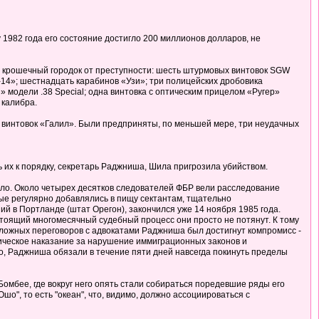
1982 года его состояние достигло 200 миллионов долларов, не
 крошечный городок от преступности: шесть штурмовых винтовок SGW
-14»; шестнадцать карабинов «Узи»; три полицейских дробовика
 модели .38 Special; одна винтовка с оптическим прицелом «Ругер»
 калибра.
я винтовок «Галил». Были предприняты, по меньшей мере, три неудачных
их к порядку, секретарь Раджниша, Шила пригрозила убийством.
ело. Около четырех десятков следователей ФБР вели расследование
ые регулярно добавлялись в пищу сектантам, тщательно
й в Портланде (штат Орегон), закончился уже 14 ноября 1985 года.
стоящий многомесячный судебный процесс они просто не потянут. К тому
 сложных переговоров с адвокатами Раджниша был достигнут компромисс -
лическое наказание за нарушение иммиграционных законов и
о, Раджниша обязали в течение пяти дней навсегда покинуть пределы
 Бомбее, где вокруг него опять стали собираться поредевшие ряды его
шо", то есть "океан", что, видимо, должно ассоциироваться с