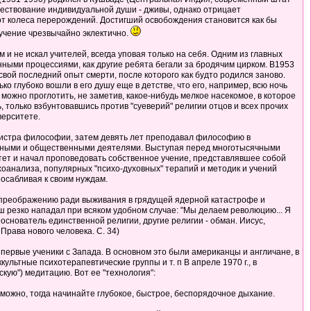
уществование индивидуальной души - дживы, однако отрицает
от колеса перерождений. Достигший освобождения становится как бы
учение чрезвычайно эклектично.
и не искал учителей, всегда уповая только на себя. Одним из главных
нными процессиями, как другие ребята бегали за бродячим цирком. В1953
свой последний опыт смерти, после которого как будто родился заново.
 глубоко вошли в его душу еще в детстве, что его, например, всю ночь
 можно проглотить, не заметив, какое-нибудь мелкое насекомое, в которое
 только взбунтовавшись против "суеверий" религии отцов и всех прочих
верситете.
агистра философии, затем девять лет преподавал философию в
иозными и общественными деятелями. Выступая перед многотысячными
итет и начал проповедовать собственное учение, представлявшее собой
хоанализа, популярных "психо-духовных" терапий и методик и учений
посабливая к своим нуждам.
му преображению ради выживания в грядущей ядерной катастрофе и
резко нападал при всяком удобном случае: "Мы делаем революцию... Я
"Я основатель единственной религии, другие религии - обман. Иисус,
Права нового человека. С. 34)
ь первые ученики с Запада. В основном это были американцы и англичане, в
ьтные психотерапевтические группы и т. п В апреле 1970 г., в
ую") медитацию. Вот ее "технология":
озможно, тогда начинайте глубокое, быстрое, беспорядочное дыхание.