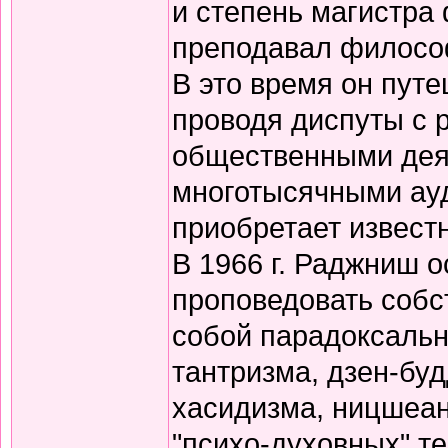
и степень магистра
преподавал филосо
В это время он путе
проводя диспуты с 
общественными дея
многотысячными ауд
приобретает известн
В 1966 г. Раджниш о
проповедовать собс
собой парадоксальн
тантризма, дзен-бу
хасидизма, ницшеан
"психо-духовных" те