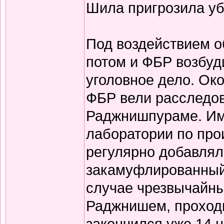
Шила пригрозила уб
Под воздействием о
потом и ФБР возбуд
уголовное дело. Ок
ФБР вели расследов
Раджнишпураме. Им
лаборатории по про
регулярно добавлял
закамуфлированный 
случае чрезвычайны
Раджнишем, проходи
закончился уже 14 н