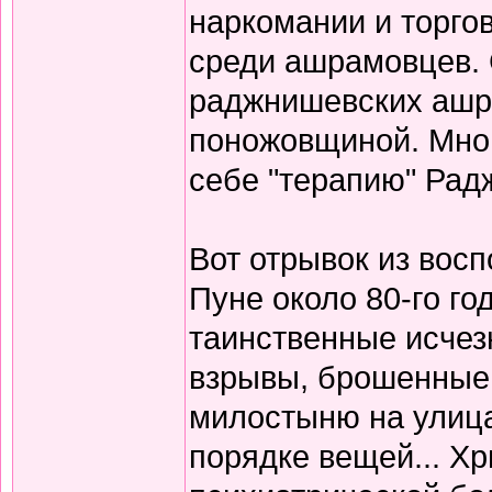
наркомании и торго
среди ашрамовцев. 
раджнишевских ашр
поножовщиной. Мног
себе "терапию" Радж
Вот отрывок из вос
Пуне около 80-го го
таинственные исчез
взрывы, брошенные
милостыню на улицах
порядке вещей... Х