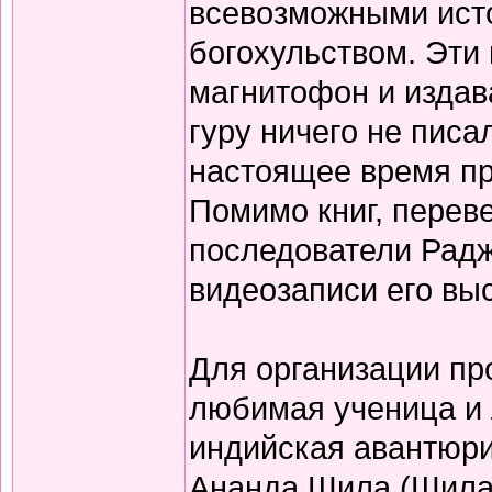
всевозможными ист
богохульством. Эти
магнитофон и издав
гуру ничего не писа
настоящее время пр
Помимо книг, перев
последователи Радж
видеозаписи его вы
Для организации пр
любимая ученица и
индийская авантюри
Ананда Шила (Шила