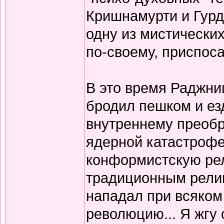
Кришнамурти и Гурд
одну из мистически
по-своему, приспос
В это время Раджниш
бродил пешком и ез
внутреннему преоб
ядерной катастрофе
конформистскую ре
традиционным религ
нападал при всяком
революцию... Я жгу 