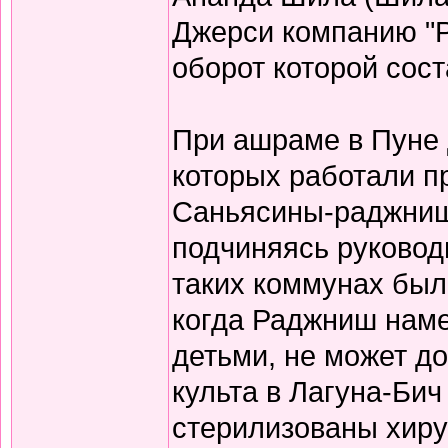
Джерси компанию "
оборот которой сос
При ашраме в Пуне 
которых работали 
Саньясины-раджниш
подчиняясь руковод
таких коммунах бы
когда Раджниш наме
детьми, не может до
культа в Лагуна-Би
стерилизованы хиру