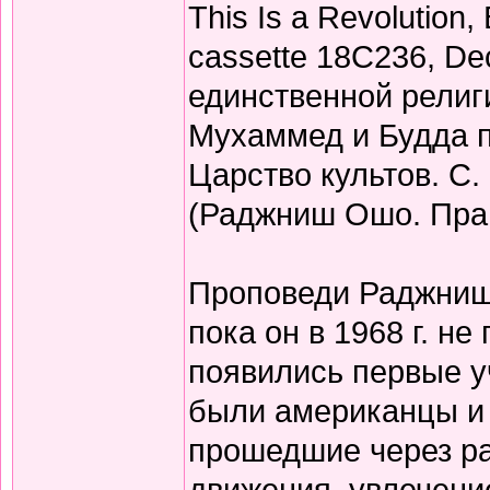
This Is a Revolution
cassette 18C236, De
единственной религи
Мухаммед и Будда п
Царство культов. С. 
(Раджниш Ошо. Прав
Проповеди Раджниша
пока он в 1968 г. не
появились первые у
были американцы и 
прошедшие через р
движения, увлечени