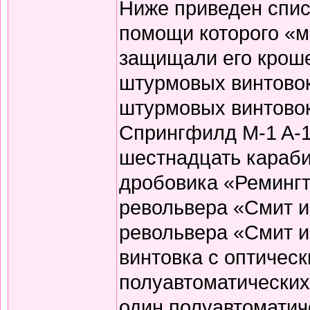
Ниже приведен спис
помощи которого «
защищали его кроше
штурмовых винтово
штурмовых винтовок
Спрингфилд M-1 A-1
шестнадцать караби
дробовика «Ремингт
револьвера «Смит и
револьвера «Смит и 
винтовка с оптичес
полуавтоматических
один полуавтоматич