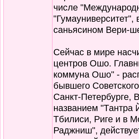
числе "Международн
"Гумауниверситет",
саньясином Вери-ше
Сейчас в мире насч
центров Ошо. Главн
коммуна Ошо" - рас
бывшего Советског
Санкт-Петербурге, В
названием "Тантра Й
Тбилиси, Риге и в М
Раджниш", действуе