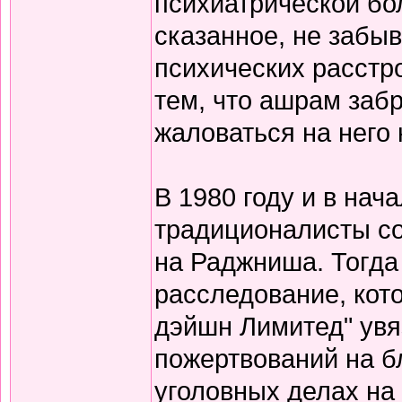
психиатрической бо
сказанное, не забы
психических расстро
тем, что ашрам забр
жаловаться на него н
В 1980 году и в нач
традиционалисты с
на Раджниша. Тогда 
расследование, кот
дэйшн Лимитед" увя
пожертвований на б
уголовных делах на 