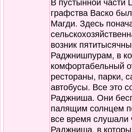
В пустынной части 
графства Васко был
Магди. Здесь понач
сельскохозяйственн
возник пятитысячны
Раджнишпурам, в ко
комфортабельный от
рестораны, парки, 
автобусы. Все это 
Раджниша. Они бесп
палящим солнцем по 
все время слушали 
Раджниша, в которы