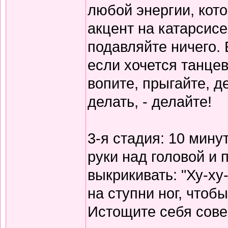
любой энергии, кот
акцент на катарсисе,
подавляйте ничего. 
если хочется танцев
вопите, прыгайте, д
делать, - делайте!
3-я стадия: 10 мину
руки над головой и 
выкрикивать: "Ху-ху
на ступни ног, чтоб
Истощите себя сов