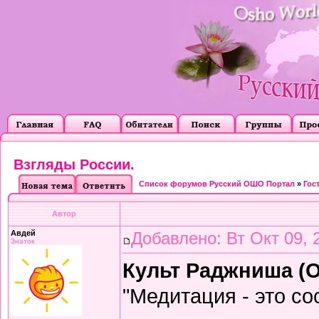
Взгляды России.
Список форумов Русский ОШО Портал
»
Гос
Автор
Авдей
Добавлено: Вт Окт 09, 
Знаток
Культ Раджниша (О
"Медитация - это со