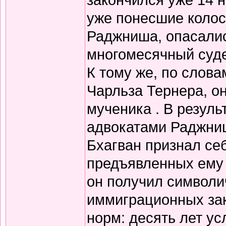
уже понесшие колос
Раджниша, опасалис
многомесячный суде
К тому же, по слова
Чарльза Тернера, о
мученика . В резуль
адвокатами Раджниш
Бхагван признал себ
предъявленных ему 
он получил символи
иммиграционных зак
норм: десять лет у