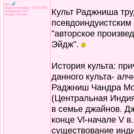
Пол:
Зарегистрирован: 25.09.2007
Культ Раджниша тру
Сообщения: 229
Откуда: Москва.
псевдоиндуистским 
"авторское произве
Эйдж".
История культа: пр
данного культа- алч
Раджниш Чандра Мох
(Центральная Инди
в семье джайнов. Д
конце Vl-начале V в
существование инди