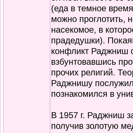
(еда в темное время
можно проглотить, н
насекомое, в котор
прадедушки). Покая
конфликт Раджниш с
взбунтовавшись прот
прочих религий. Те
Раджнишу послужила
познакомился в уни
В 1957 г. Раджниш з
получив золотую ме