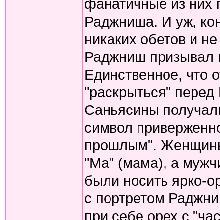
фанатичные из них 
Раджниша. И уж, кон
никаких обетов и не
Раджниш призывал и
Единственное, что о
"раскрыться" перед
Саньясины получали
символ приверженно
прошлым". Женщины
"Ма" (мама), а мужч
были носить ярко-о
с портретом Раджни
при себе орех с "час