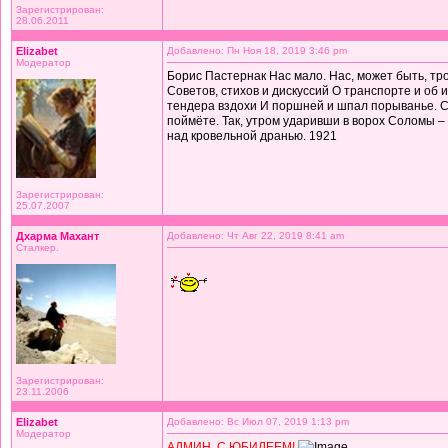
Зарегистрирован:
28.06.2011
Elizabet
Добавлено: Пн Ноя 18, 2019 3:46 pm
Модератор
Борис Пастернак Нас мало. Нас, может быть, тр
Советов, стихов и дискуссий О транспорте и об 
тендера вздохи И поршней и шпал порыванье. С
поймёте. Так, утром ударивши в ворох Соломы –
над кровельной дранью. 1921
Зарегистрирован:
25.07.2007
Дхарма Махант
Добавлено: Чт Авг 22, 2019 8:41 am
Сталкер.
Зарегистрирован:
23.11.2006
Elizabet
Добавлено: Вс Июл 07, 2019 1:13 pm
Модератор
АДМИН, С ЮБИЛЕЕМ!