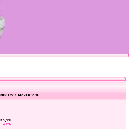
зователе Мечтатель
й в день]
чтатель