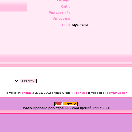
Откуда:
Сайт:
Род занятий:
Интересы:
Пол:
Мужской
Powered by
phpBB
© 2001, 2002 phpBB Group ::
FI Theme
:: Modded by
FantasyDesign
Заблокировано регистраций / сообщений: 299723 / 0