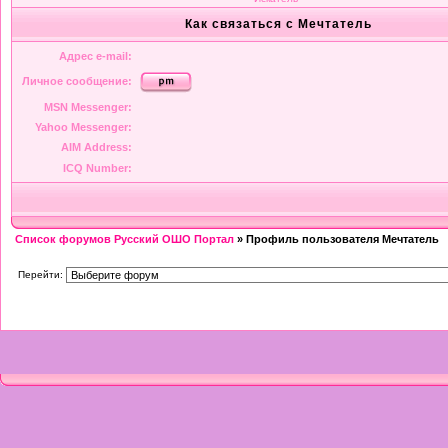
Как связаться с Мечтатель
Адрес e-mail:
Личное сообщение:
MSN Messenger:
Yahoo Messenger:
AIM Address:
ICQ Number:
Список форумов Русский ОШО Портал
» Профиль пользователя Мечтатель
Перейти: