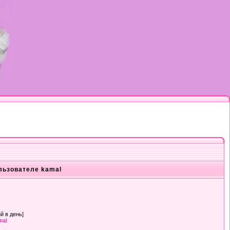
льзователе kamal
й в день]
mal