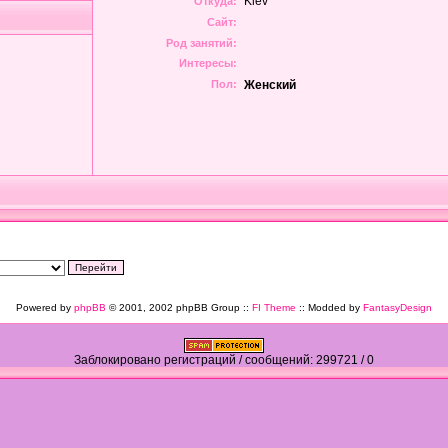
Kiev
Откуда:
Сайт:
Род занятий:
Интересы:
Пол:
Женский
Powered by
phpBB
© 2001, 2002 phpBB Group ::
FI Theme
:: Modded by
FantasyDesign
Заблокировано регистраций / сообщений: 299721 / 0