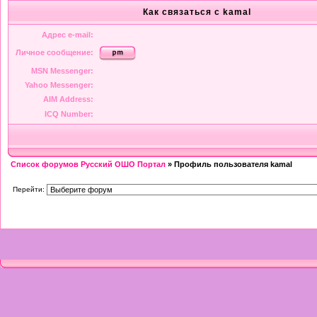
Как связаться с kamal
Адрес e-mail:
Личное сообщение:
MSN Messenger:
Yahoo Messenger:
AIM Address:
ICQ Number:
Список форумов Русский ОШО Портал
» Профиль пользователя kamal
Перейти: