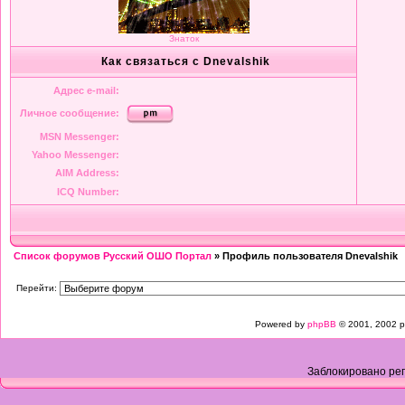
Знаток
Как связаться с Dnevalshik
Адрес e-mail:
Личное сообщение:
MSN Messenger:
Yahoo Messenger:
AIM Address:
ICQ Number:
Список форумов Русский ОШО Портал
» Профиль пользователя Dnevalshik
Перейти:
Powered by
phpBB
© 2001, 2002 p
Заблокировано рег