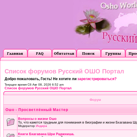
Список форумов Русский ОШО Портал
Добро пожаловать, Гость! Не хотите ли
зарегистрироваться?
Текущее время Сб Авг 08, 2026 6:52 am
Список форумов Русский ОШО Портал
Форум
Ошо - Просветлённый Мастер
Вопросы о жизни Ошо
То, что кажется трудным для понимания в биографии и жизни Бхагавана Ш
Модератор
Индира
Книги Бхагавана Шри Раджниша.