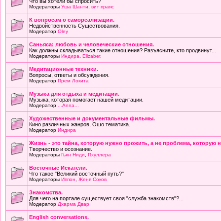
Что вы хотели бы спросить?
Модераторы
Уша Шанти
,
вит праяс
К вопросам о самореализации.
Недвойственность Существования.
Модератор
Oley
Саньяса: любовь и человеческие отношения.
Как должны складываться такие отношения? Разъясните, кто продвинут...
Модераторы
Индира
,
Elizabet
Медитационные техники.
Вопросы, ответы и обсуждения.
Модератор
Прем Локита
Музыка для отдыха и медитации.
Музыка, которая помогает нашей медитации.
Модератор
...Anna...
Художественные и документальные фильмы.
Кино различных жанров, Ошо тематика.
Модератор
Индира
Жизнь - это тайна, которую нужно прожить, а не проблема, которую 
Творчество и осознание.
Модераторы
Гьян Ниди
,
Пхуллера
Восточные Искатели.
Что такое "Великий восточный путь?"
Модераторы
Иппон
,
Женя Соков
Знакомства.
Для чего на портале существует своя "служба знакомств"?...
Модератор
Дхарма Двар
English conversations.