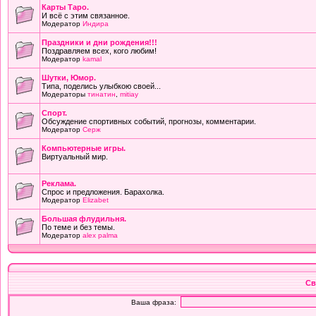
Карты Таро.
И всё с этим связанное.
Модератор
Индира
Праздники и дни рождения!!!
Поздравляем всех, кого любим!
Модератор
kamal
Шутки, Юмор.
Типа, поделись улыбкою своей...
Модераторы
тинатин
,
mitiay
Cпорт.
Обсуждение спортивных событий, прогнозы, комментарии.
Модератор
Серж
Компьютерные игры.
Виртуальный мир.
Реклама.
Спрос и предложения. Барахолка.
Модератор
Elizabet
Большая флудильня.
По теме и без темы.
Модератор
alex palma
Св