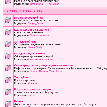
Please use here english language only.
Модераторы
deva chahat
,
Prem Kumari
Поговорим о том, о сём...
Просто посоветуйте!!!
Много знаете? Поделитесь опытом!
Модератор
Singer_Dakini
Кухня, здоровье, культура
И всё с этим связанное...
Модераторы
Elizabet
,
тинатин
За чашечкой чая.
Осознанное общение на разные темы
Модератор
Nirava Rasila
Поездки и путешествия.
Обсуждение дорожных историй.
Модераторы
Veet Ashakti
,
aauumm
Семинары, группы, медитационные занятия.
Информация о проведении Ошо семинаров в России и не только... Обсужд
Модераторы
Bhadra
,
Нихара
,
Уша Шанти
Театр-Дзен.
Вне конкуренции.
Модератор
Индира
Вопросы портала и форума.
Технические вопросы и обсуждения.
Модератор
Elmor
Разное.
Любые отвлечённые вопросы и темы, которые хотелось бы обсудить.
Модератор
Москвичка