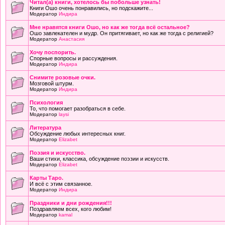
Читал(а) книги, хотелось бы побольше узнать!
Книги Ошо очень понравились, но подскажите...
Модератор
Индира
Мне нравятся книги Ошо, но как же тогда всё остальное?
Ошо завлекателен и мудр. Он притягивает, но как же тогда с религией?
Модератор
Анастасия
Хочу поспорить.
Спорные вопросы и рассуждения.
Модератор
Индира
Снимите розовые очки.
Мозговой штурм.
Модератор
Индира
Психология
То, что помогает разобраться в себе.
Модератор
laysi
Литература
Обсуждение любых интересных книг.
Модератор
Elizabet
Поэзия и искусство.
Ваши стихи, классика, обсуждение поэзии и искусств.
Модератор
Elizabet
Карты Таро.
И всё с этим связанное.
Модератор
Индира
Праздники и дни рождения!!!
Поздравляем всех, кого любим!
Модератор
kamal